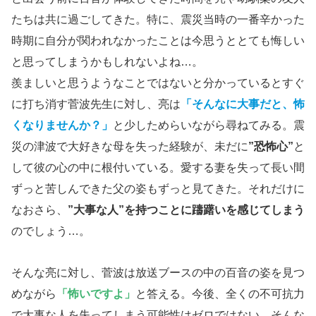
たちは共に過ごしてきた。特に、震災当時の一番辛かった
時期に自分が関われなかったことは今思うととても悔しい
と思ってしまうかもしれないよね…。
羨ましいと思うようなことではないと分かっているとすぐ
に打ち消す菅波先生に対し、亮は
「そんなに大事だと、怖
くなりませんか？」
と少しためらいながら尋ねてみる。震
災の津波で大好きな母を失った経験が、未だに
”恐怖心”
と
して彼の心の中に根付いている。愛する妻を失って長い間
ずっと苦しんできた父の姿もずっと見てきた。それだけに
なおさら、
”大事な人”を持つことに躊躇いを感じてしまう
のでしょう…。
そんな亮に対し、菅波は放送ブースの中の百音の姿を見つ
めながら
「怖いですよ」
と答える。今後、全くの不可抗力
で大事な人を失ってしまう可能性はゼロではない。そんな