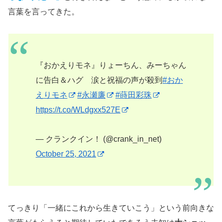
言葉を言ってきた。
『おかえりモネ』りょーちん、みーちゃん
に告白＆ハグ 涙と祝福の声が殺到
#おか
えりモネ
#永瀬廉
#蒔田彩珠
https://t.co/WLdgxx527E
— クランクイン！ (@crank_in_net)
October 25, 2021
てっきり「一緒にこれから生きていこう」という前向きな