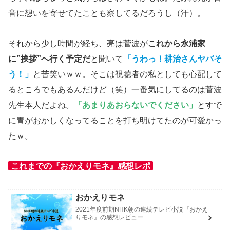
音に想いを寄せてたことも察してるだろうし（汗）。
それから少し時間が経ち、亮は菅波が
これから永浦家
に”挨拶”へ行く予定だ
と聞いて
「うわっ！耕治さんヤバそ
う！」
と苦笑いｗｗ。そこは視聴者の私としても心配して
るところでもあるんだけど（笑）一番気にしてるのは菅波
先生本人だよね。
「あまりあおらないでください」
とすで
に胃がおかしくなってることを打ち明けてたのが可愛かっ
たｗ。
これまでの『おかえりモネ』感想レポ
おかえりモネ
2021年度前期NHK朝の連続テレビ小説『おかえ
りモネ』の感想レビュー