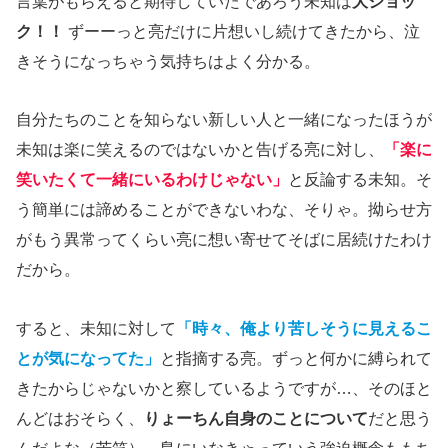
言葉がもらえると期待していたであろう未知は
大ショッ
ク！！
ずーーっと亮だけに片想いし続けてきたから、泣
きそうになっちゃう気持ちはよく分かる。
自分たちのことを知らない新しい人と一緒になったほうが
未知は楽に笑えるのではないかと告げる亮に対し、
「楽に
笑いたくて一緒にいるわけじゃない」
と反論する未知。そ
う簡単には諦めることができないわな、そりゃ。拗らせ方
がもう異常ってくらい亮に想い寄せてそばに居続けたわけ
だから。
すると、未知に対して
「時々、俺より苦しそうに見えるこ
とが気になってた」
と指摘する亮。ずっと何かに縛られて
きたからじゃないかと察しているようですが…、そのほと
んどはおそらく、
りょーちん自身のことについて
だと思う