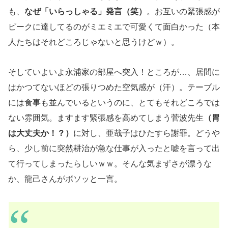
も、
なぜ「いらっしゃる」発言（笑）
。お互いの緊張感が
ピークに達してるのがミエミエで可愛くて面白かった（本
人たちはそれどころじゃないと思うけどｗ）。
そしていよいよ永浦家の部屋へ突入！ところが…、居間に
はかつてないほどの張りつめた空気感が（汗）。テーブル
には食事も並んでいるというのに、とてもそれどころでは
ない雰囲気。ますます緊張感を高めてしまう菅波先生
（胃
は大丈夫か！？）
に対し、亜哉子はひたすら謝罪。どうや
ら、少し前に突然耕治が急な仕事が入ったと嘘を言って出
て行ってしまったらしいｗｗ。そんな気まずさが漂うな
か、龍己さんがボソッと一言。