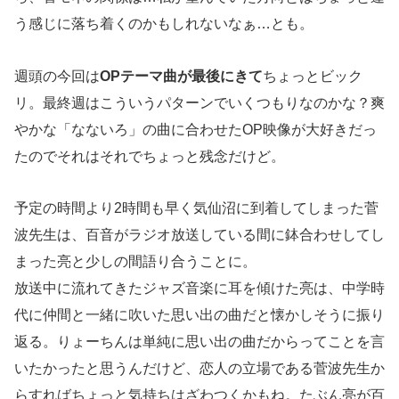
う感じに落ち着くのかもしれないなぁ…とも。
週頭の今回は
OPテーマ曲が最後にきて
ちょっとビック
リ。最終週はこういうパターンでいくつもりなのかな？爽
やかな「なないろ」の曲に合わせたOP映像が大好きだっ
たのでそれはそれでちょっと残念だけど。
予定の時間より2時間も早く気仙沼に到着してしまった菅
波先生は、百音がラジオ放送している間に鉢合わせしてし
まった亮と少しの間語り合うことに。
放送中に流れてきたジャズ音楽に耳を傾けた亮は、中学時
代に仲間と一緒に吹いた思い出の曲だと懐かしそうに振り
返る。りょーちんは単純に思い出の曲だからってことを言
いたかったと思うんだけど、恋人の立場である菅波先生か
らすればちょっと気持ちはざわつくかもね。たぶん亮が百