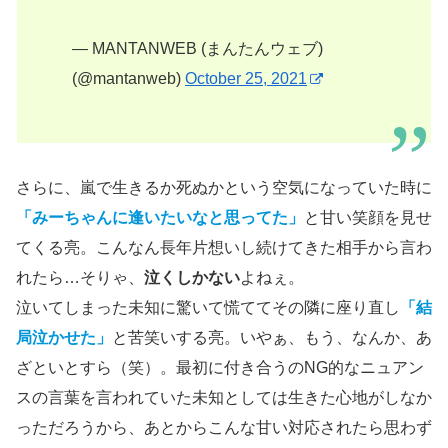
— MANTANWEB (まんたんウェブ)
(@mantanweb)
October 25, 2021
さらに、嵐で生きるか死ぬかという空気になっていた時に
「みーちゃんに逢いたいなと思ってた」
と甘い笑顔を見せ
てくる亮。こんなん長年片想いし続けてきた相手から言わ
れたら…そりゃ、
泣くしかない
よねぇ。
泣いてしまった未知に驚いて慌ててその隣に座り直し
「結
局泣かせた」
と苦笑いする亮。いやぁ、もう、なんか、あ
ざといとすら（笑）。最初に付き合うのNG的なニュアン
スの言葉を言われていた未知としては生きた心地がしなか
っただろうから、あとからこんな甘い対応されたら思わず