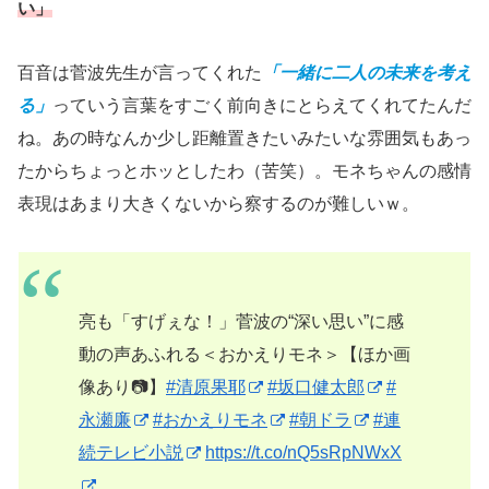
い」
百音は菅波先生が言ってくれた
「一緒に二人の未来を考え
る」
っていう言葉をすごく前向きにとらえてくれてたんだ
ね。あの時なんか少し距離置きたいみたいな雰囲気もあっ
たからちょっとホッとしたわ（苦笑）。モネちゃんの感情
表現はあまり大きくないから察するのが難しいｗ。
亮も「すげぇな！」菅波の“深い思い”に感
動の声あふれる＜おかえりモネ＞【ほか画
像あり📷】
#清原果耶
#坂口健太郎
#
永瀬廉
#おかえりモネ
#朝ドラ
#連
続テレビ小説
https://t.co/nQ5sRpNWxX