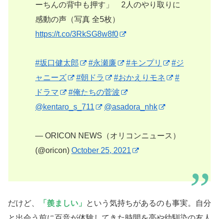
ーちんの背中も押す」 2人のやり取りに
感動の声（写真 全5枚）
https://t.co/3RkSG8w8f0
#坂口健太郎
#永瀬廉
#キンプリ
#ジ
ャニーズ
#朝ドラ
#おかえりモネ
#
ドラマ
#俺たちの菅波
@kentaro_s_711
@asadora_nhk
— ORICON NEWS（オリコンニュース）
(@oricon)
October 25, 2021
だけど、
「羨ましい」
という気持ちがあるのも事実。自分
と出会う前に百音が体験してきた時間を亮や幼馴染の友人