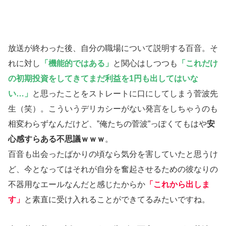
放送が終わった後、自分の職場について説明する百音。そ
れに対し
「機能的ではある」
と関心はしつつも
「これだけ
の初期投資をしてきてまだ利益を1円も出してはいな
い…」
と思ったことをストレートに口にしてしまう菅波先
生（笑）。こういうデリカシーがない発言をしちゃうのも
相変わらずなんだけど、”俺たちの菅波”っぽくてもはや
安
心感すらある不思議ｗｗｗ
。
百音も出会ったばかりの頃なら気分を害していたと思うけ
ど、今となってはそれが自分を奮起させるための彼なりの
不器用なエールなんだと感じたからか
「これから出しま
す」
と素直に受け入れることができてるみたいですね。