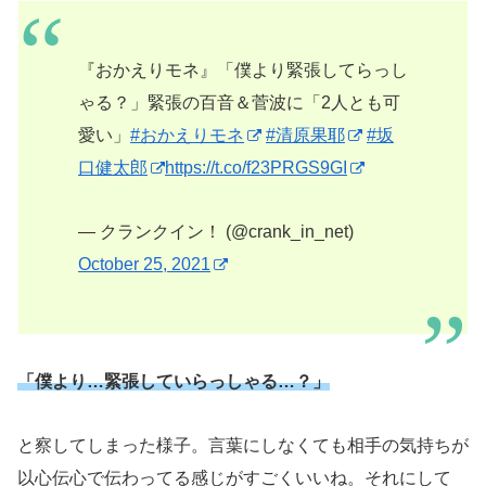
『おかえりモネ』「僕より緊張してらっし
ゃる？」緊張の百音＆菅波に「2人とも可
愛い」
#おかえりモネ
#清原果耶
#坂
口健太郎
https://t.co/f23PRGS9GI
— クランクイン！ (@crank_in_net)
October 25, 2021
「僕より…緊張していらっしゃる…？」
と察してしまった様子。言葉にしなくても相手の気持ちが
以心伝心で伝わってる感じがすごくいいね。それにして