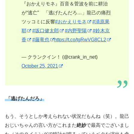
『おかえりモネ』百音＆菅波を前に耕治
が“逃亡” 「逃げたんだろ…」龍己の痛烈
ツッコミに反響
#おかえりモネ
#清原果
耶
#坂口健太郎
#内野聖陽
#鈴木京
香
#藤竜也
https://t.co/tgRwVG8CL2
— クランクイン！ (@crank_in_net)
October 25, 2021
「逃げたんだろ」
もう、そうとしか考えられない状況だもんね（笑）。龍己
おじいちゃんの言い方がこれまた
絶妙
で最高でございまし