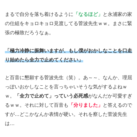
まるで自分を落ち着けるように
「なるほど」
と永浦家の家
の仕組をキョロキョロ見渡してる菅波先生ｗｗ。まさに緊
張の極致だろうなぁ。
「極力冷静に振舞いますが、もし僕がおかしなことを口走
り始めたら全力で止めてください」
と百音に懇願する菅波先生（笑）。あ～～、なんか、理屈
っぽいおかしなことを言っちゃいそうな気がするよねｗ
ｗ。
「全力で止めて」っていう必死感
がなんだか可愛すぎ
るｗｗ。それに対して百音も
「分りました」
と答えるので
すが…どこかなんか表情が硬い。それを察した菅波先生
は…