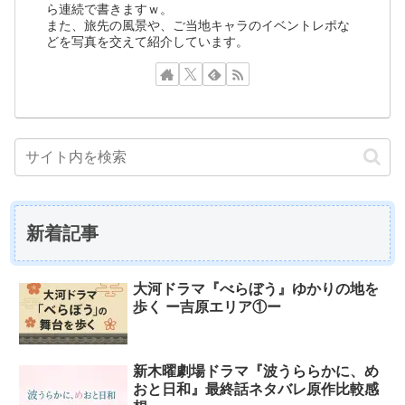
ら連続で書きますｗ。
また、旅先の風景や、ご当地キャラのイベントレポな
どを写真を交えて紹介しています。
新着記事
大河ドラマ『べらぼう』ゆかりの地を
歩く ー吉原エリア①ー
新木曜劇場ドラマ『波うららかに、め
おと日和』最終話ネタバレ原作比較感