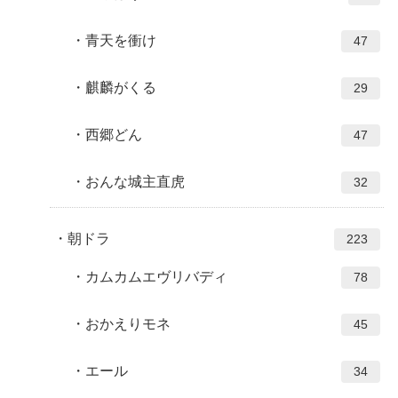
青天を衝け
47
麒麟がくる
29
西郷どん
47
おんな城主直虎
32
朝ドラ
223
カムカムエヴリバディ
78
おかえりモネ
45
エール
34