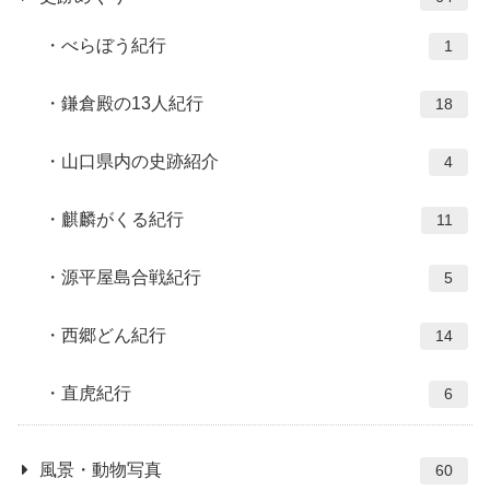
べらぼう紀行
1
鎌倉殿の13人紀行
18
山口県内の史跡紹介
4
麒麟がくる紀行
11
源平屋島合戦紀行
5
西郷どん紀行
14
直虎紀行
6
風景・動物写真
60