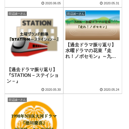
2020.06.05
2020.05.31
田辺誠一さん
田辺誠一さん
【過去ドラマ振り返り】
水曜ドラマの花束『走
れ！ノボセモン』～九
州・博多～
【過去ドラマ振り返り】
『STATION－ステイショ
ン－』
2020.05.30
2020.05.24
田辺誠一さん