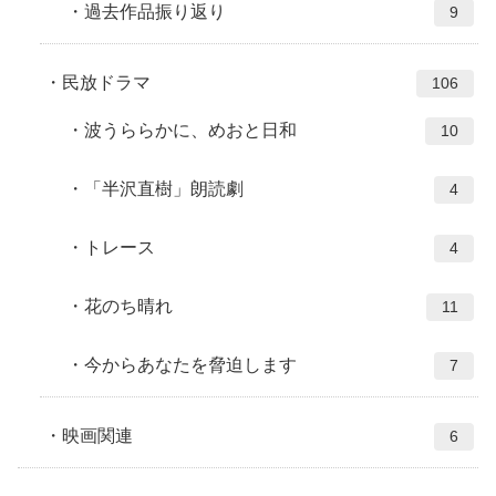
過去作品振り返り
9
民放ドラマ
106
波うららかに、めおと日和
10
「半沢直樹」朗読劇
4
トレース
4
花のち晴れ
11
今からあなたを脅迫します
7
映画関連
6