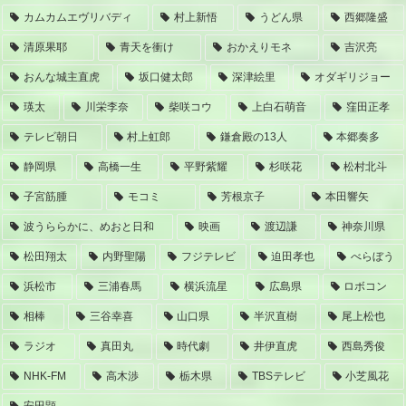
カムカムエヴリバディ
村上新悟
うどん県
西郷隆盛
清原果耶
青天を衝け
おかえりモネ
吉沢亮
おんな城主直虎
坂口健太郎
深津絵里
オダギリジョー
瑛太
川栄李奈
柴咲コウ
上白石萌音
窪田正孝
テレビ朝日
村上虹郎
鎌倉殿の13人
本郷奏多
静岡県
高橋一生
平野紫耀
杉咲花
松村北斗
子宮筋腫
モコミ
芳根京子
本田響矢
波うららかに、めおと日和
映画
渡辺謙
神奈川県
松田翔太
内野聖陽
フジテレビ
迫田孝也
べらぼう
浜松市
三浦春馬
横浜流星
広島県
ロボコン
相棒
三谷幸喜
山口県
半沢直樹
尾上松也
ラジオ
真田丸
時代劇
井伊直虎
西島秀俊
NHK-FM
高木渉
栃木県
TBSテレビ
小芝風花
安田顕