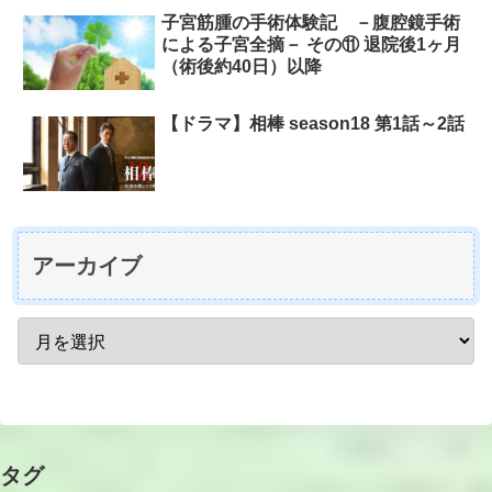
子宮筋腫の手術体験記 －腹腔鏡手術
による子宮全摘－ その⑪ 退院後1ヶ月
（術後約40日）以降
【ドラマ】相棒 season18 第1話～2話
アーカイブ
タグ