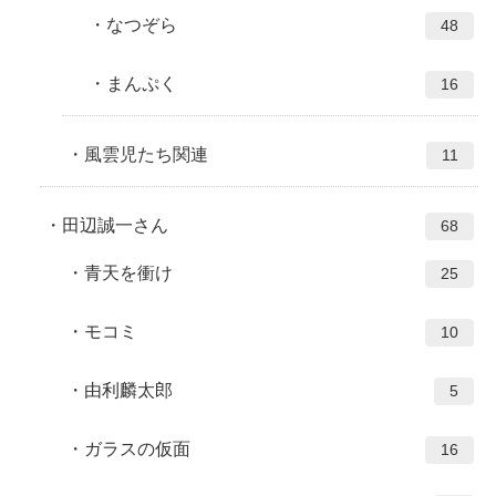
なつぞら
48
まんぷく
16
風雲児たち関連
11
田辺誠一さん
68
青天を衝け
25
モコミ
10
由利麟太郎
5
ガラスの仮面
16