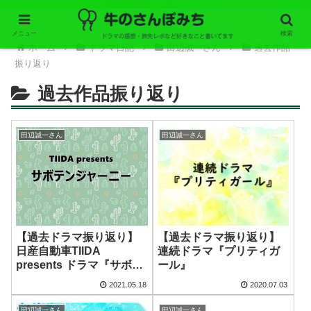
メニュー
検索
ホーム
ドラマ日記
田辺誠一さん
過去作品
振り返り
過去作品振り返り
田辺誠一さん
田辺誠一さん
【過去ドラマ振り返り】
【過去ドラマ振り返り】
日産自動車TIIDA
連続ドラマ『プリティガ
presents ドラマ『サボテ
ール』
ンジャーニー』
2021.05.18
2020.07.03
田辺誠一さん
田辺誠一さん