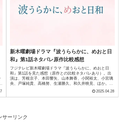
新木曜劇場ドラマ『波うららかに、めおと日
和』第1話ネタバレ原作比較感想
フジテレビ新木曜劇場ドラマ『波うららかに、めおと日
和』第1話を見た感想（原作との比較ネタバレあり）。出
ン
演は、芳根京子、本田響矢、山本舞香、小関裕太、小宮璃
日
央、戸塚純貴、高橋努、生瀬勝久、和久井映見、ほか。
2025年4月24日放送開始。
07
2025.04.28
ンサーリンク