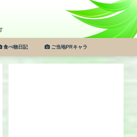
食べ物日記
ご当地PRキャラ