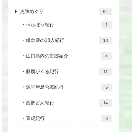
史跡めぐり
64
べらぼう紀行
1
鎌倉殿の13人紀行
18
山口県内の史跡紹介
4
麒麟がくる紀行
11
源平屋島合戦紀行
5
西郷どん紀行
14
直虎紀行
6