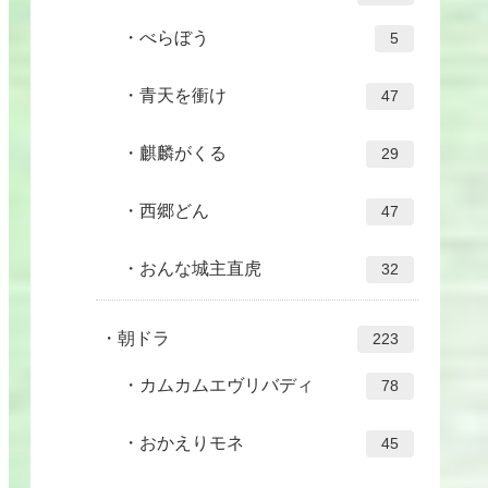
べらぼう
5
青天を衝け
47
麒麟がくる
29
西郷どん
47
おんな城主直虎
32
朝ドラ
223
カムカムエヴリバディ
78
おかえりモネ
45