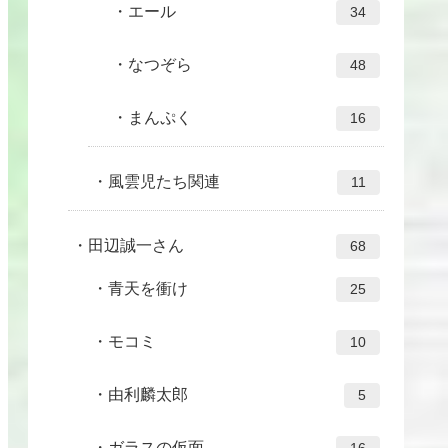
エール
34
なつぞら
48
まんぷく
16
風雲児たち関連
11
田辺誠一さん
68
青天を衝け
25
モコミ
10
由利麟太郎
5
ガラスの仮面