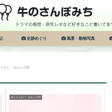
記
史跡めぐり
風景・動物写真
ららかに、めおと日和
波うららかに、めおと日和