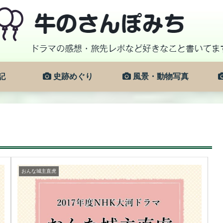
記
史跡めぐり
風景・動物写真
おんな城主直虎