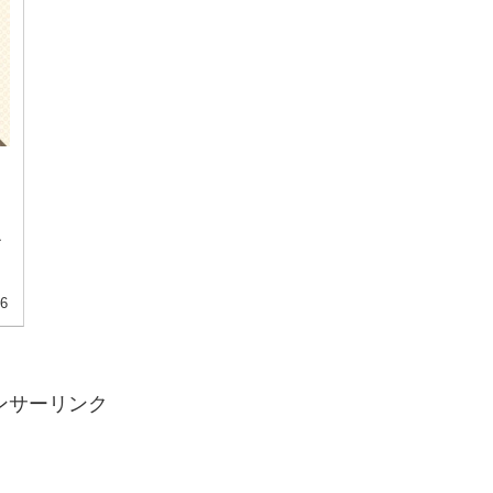
之
。
06
ンサーリンク