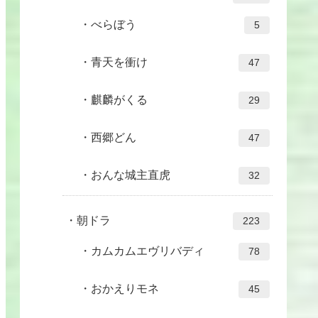
べらぼう
5
青天を衝け
47
麒麟がくる
29
西郷どん
47
おんな城主直虎
32
朝ドラ
223
カムカムエヴリバディ
78
おかえりモネ
45