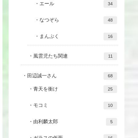
エール
34
なつぞら
48
まんぷく
16
風雲児たち関連
11
田辺誠一さん
68
青天を衝け
25
モコミ
10
由利麟太郎
5
ガラスの仮面