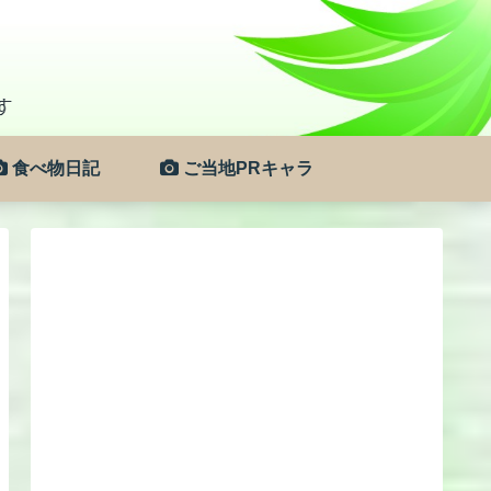
食べ物日記
ご当地PRキャラ