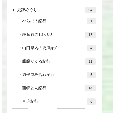
史跡めぐり
64
べらぼう紀行
1
鎌倉殿の13人紀行
18
山口県内の史跡紹介
4
麒麟がくる紀行
11
源平屋島合戦紀行
5
西郷どん紀行
14
直虎紀行
6