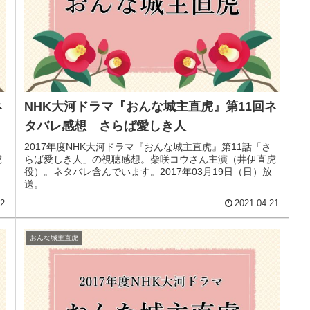
ネ
NHK大河ドラマ『おんな城主直虎』第11回ネ
タバレ感想 さらば愛しき人
2017年度NHK大河ドラマ『おんな城主直虎』第11話「さ
虎
らば愛しき人」の視聴感想。柴咲コウさん主演（井伊直虎
役）。ネタバレ含んでいます。2017年03月19日（日）放
送。
22
2021.04.21
おんな城主直虎