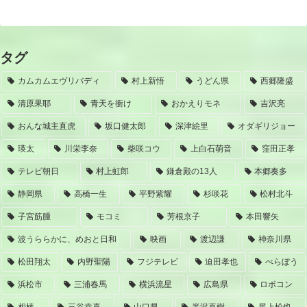
タグ
カムカムエヴリバディ
村上新悟
うどん県
西郷隆盛
清原果耶
青天を衝け
おかえりモネ
吉沢亮
おんな城主直虎
坂口健太郎
深津絵里
オダギリジョー
瑛太
川栄李奈
柴咲コウ
上白石萌音
窪田正孝
テレビ朝日
村上虹郎
鎌倉殿の13人
本郷奏多
静岡県
高橋一生
平野紫耀
杉咲花
松村北斗
子宮筋腫
モコミ
芳根京子
本田響矢
波うららかに、めおと日和
映画
渡辺謙
神奈川県
松田翔太
内野聖陽
フジテレビ
迫田孝也
べらぼう
浜松市
三浦春馬
横浜流星
広島県
ロボコン
相棒
三谷幸喜
山口県
半沢直樹
尾上松也