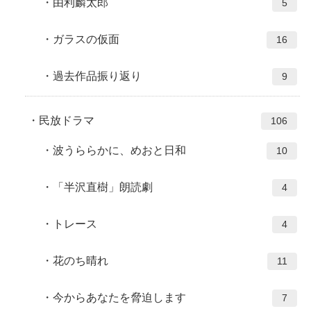
由利麟太郎
5
ガラスの仮面
16
過去作品振り返り
9
民放ドラマ
106
波うららかに、めおと日和
10
「半沢直樹」朗読劇
4
トレース
4
花のち晴れ
11
今からあなたを脅迫します
7