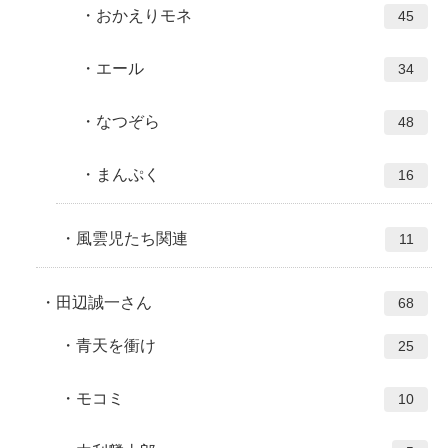
おかえりモネ
45
エール
34
なつぞら
48
まんぷく
16
風雲児たち関連
11
田辺誠一さん
68
青天を衝け
25
モコミ
10