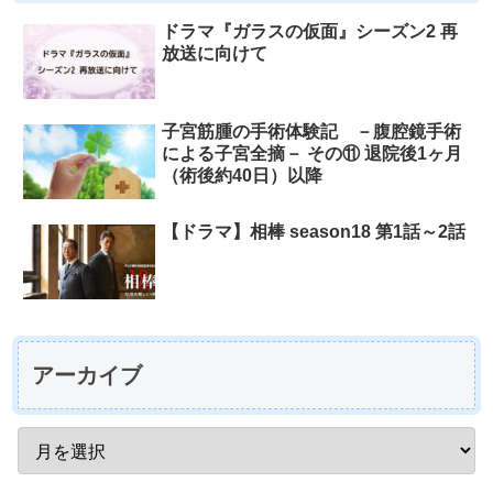
ドラマ『ガラスの仮面』シーズン2 再
放送に向けて
子宮筋腫の手術体験記 －腹腔鏡手術
による子宮全摘－ その⑪ 退院後1ヶ月
（術後約40日）以降
【ドラマ】相棒 season18 第1話～2話
アーカイブ