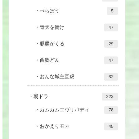
べらぼう
5
青天を衝け
47
麒麟がくる
29
西郷どん
47
おんな城主直虎
32
朝ドラ
223
カムカムエヴリバディ
78
おかえりモネ
45