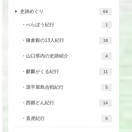
史跡めぐり
64
べらぼう紀行
1
鎌倉殿の13人紀行
18
山口県内の史跡紹介
4
麒麟がくる紀行
11
源平屋島合戦紀行
5
西郷どん紀行
14
直虎紀行
6