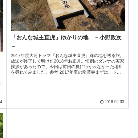
「おんな城主直虎」ゆかりの地 －小野政次
－
2017年度大河ドラマ『おんな城主直虎』縁の地を巡る旅。
放送が終了して明けた2018年お正月。恒例のダンナの実家
挨拶があったので、今回は前回の夏に行かれなかった場所
を尋ねてみました。参考 2017年夏の龍潭寺まずは、ドラ
。
マで高橋一生くんが熱...
れ
城
と
04
2018.02.03