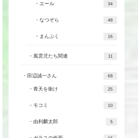
エール
34
なつぞら
48
まんぷく
16
風雲児たち関連
11
田辺誠一さん
68
青天を衝け
25
モコミ
10
由利麟太郎
5
ガラスの仮面