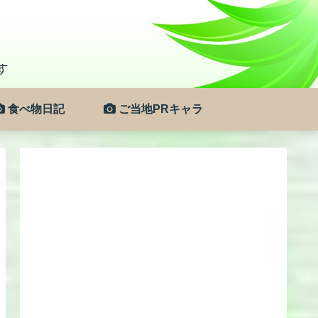
食べ物日記
ご当地PRキャラ