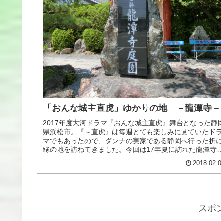
「おんな城主直虎」ゆかりの地 －龍潭寺－
2017年度大河ドラマ『おんな城主直虎』舞台となった静
県浜松市。『～直虎』は毎週とても楽しみに見ていたド
マでもあったので、ダンナの実家である静岡へ行った折
縁の地を訪ねてきました。今回は17年夏に訪れた龍潭寺
写真をご紹介します。龍潭寺...
2018.02.
スポ