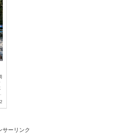
岡
ラ
に
の
02
ンサーリンク