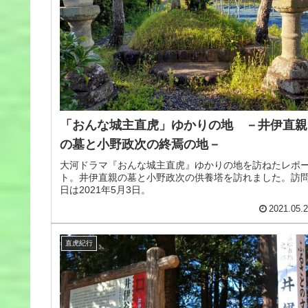
「おんな城主直虎」ゆかりの地 －井伊直親
の墓と小野政次の終焉の地－
大河ドラマ『おんな城主直虎』ゆかりの地を訪ねたレポ
ト。井伊直親の墓と小野政次の供養塔を訪れました。訪
日は2021年5月3日。
2021.05.
直虎紀行