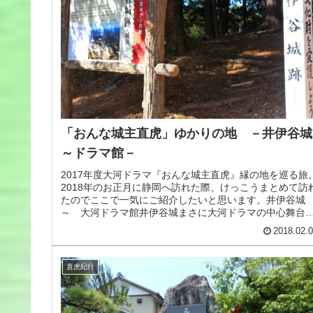
「おんな城主直虎」ゆかりの地 －井伊谷城
～ドラマ館－
2017年度大河ドラマ『おんな城主直虎』縁の地を巡る旅
2018年のお正月に静岡へ訪れた際、けっこうまとめて訪
たのでここで一気にご紹介したいと思います。井伊谷
～ 大河ドラマ館井伊谷城まさに大河ドラマの中心舞台
なった場所が井伊谷城。ド...
2018.02.
直虎紀行