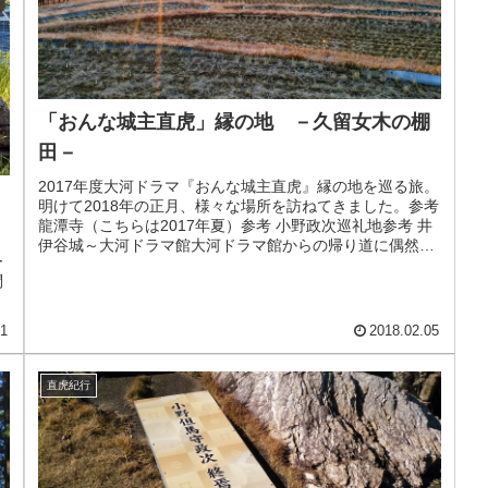
「おんな城主直虎」縁の地 －久留女木の棚
田－
2017年度大河ドラマ『おんな城主直虎』縁の地を巡る旅。
明けて2018年の正月、様々な場所を訪ねてきました。参考
龍潭寺（こちらは2017年夏）参考 小野政次巡礼地参考 井
伊谷城～大河ドラマ館大河ドラマ館からの帰り道に偶然目
ー
に入ったのが「久...
問
21
2018.02.05
直虎紀行