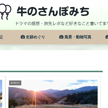
記
史跡めぐり
風景・動物写真
直虎紀行