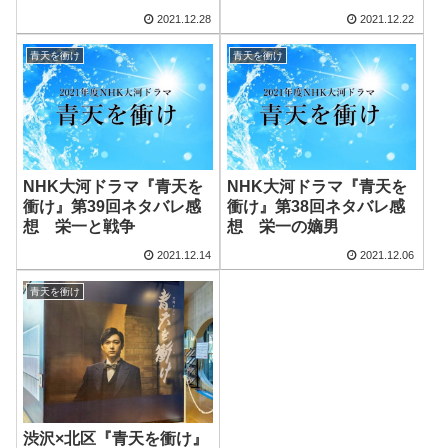
墓）－
2021.12.28
2021.12.22
青天を衝け
青天を衝け
NHK大河ドラマ『青天を
NHK大河ドラマ『青天を
衝け』第39回ネタバレ感
衝け』第38回ネタバレ感
想 栄一と戦争
想 栄一の嫡男
2021.12.14
2021.12.06
青天を衝け
渋沢×北区『青天を衝け』