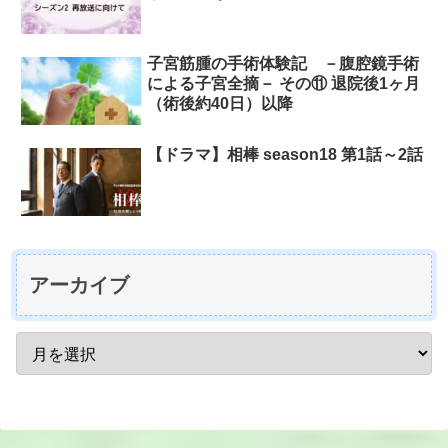
子宮筋腫の手術体験記 －腹腔鏡手術
による子宮全摘－ その⑪ 退院後1ヶ月
（術後約40日）以降
【ドラマ】相棒 season18 第1話～2話
アーカイブ