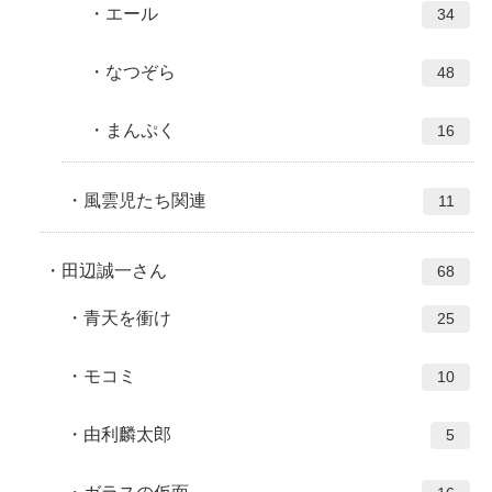
エール
34
なつぞら
48
まんぷく
16
風雲児たち関連
11
田辺誠一さん
68
青天を衝け
25
モコミ
10
由利麟太郎
5