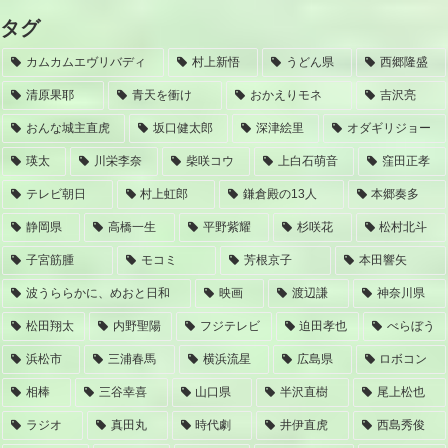
タグ
カムカムエヴリバディ
村上新悟
うどん県
西郷隆盛
清原果耶
青天を衝け
おかえりモネ
吉沢亮
おんな城主直虎
坂口健太郎
深津絵里
オダギリジョー
瑛太
川栄李奈
柴咲コウ
上白石萌音
窪田正孝
テレビ朝日
村上虹郎
鎌倉殿の13人
本郷奏多
静岡県
高橋一生
平野紫耀
杉咲花
松村北斗
子宮筋腫
モコミ
芳根京子
本田響矢
波うららかに、めおと日和
映画
渡辺謙
神奈川県
松田翔太
内野聖陽
フジテレビ
迫田孝也
べらぼう
浜松市
三浦春馬
横浜流星
広島県
ロボコン
相棒
三谷幸喜
山口県
半沢直樹
尾上松也
ラジオ
真田丸
時代劇
井伊直虎
西島秀俊