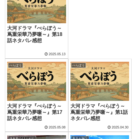
大河ドラマ『べらぼう～
蔦重栄華乃夢噺～』第18
話ネタバレ感想
2025.05.13
べらぼう
べらぼう
大河ドラマ『べらぼう～
大河ドラマ『べらぼう～
蔦重栄華乃夢噺～』第17
蔦重栄華乃夢噺～』第1話
話ネタバレ感想
ネタバレ感想
2025.05.08
2025.04.30
鎌倉殿の13人紀行
青天を衝け