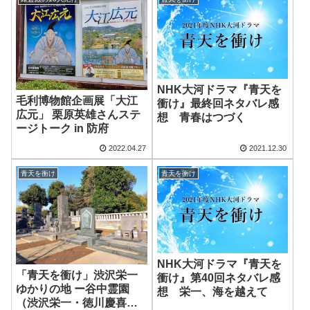
NHK大河ドラマ『青天を
毛利博物館企画展「大江
衝け』最終回ネタバレ感
広元」 栗原英雄さんステ
想 青春はつづく
ージトーク in 防府
2022.04.27
2021.12.30
青天を衝け
青天を衝け
NHK大河ドラマ『青天を
「青天を衝け」渋沢栄一
衝け』第40回ネタバレ感
ゆかりの地 ー谷中霊園
想 栄一、海を越えて
（渋沢栄一・徳川慶喜の