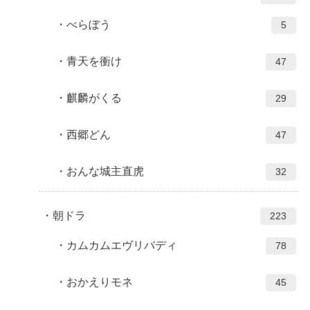
べらぼう
5
青天を衝け
47
麒麟がくる
29
西郷どん
47
おんな城主直虎
32
朝ドラ
223
カムカムエヴリバディ
78
おかえりモネ
45