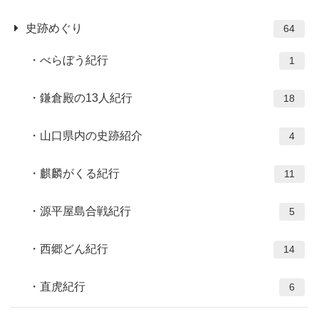
史跡めぐり
64
べらぼう紀行
1
鎌倉殿の13人紀行
18
山口県内の史跡紹介
4
麒麟がくる紀行
11
源平屋島合戦紀行
5
西郷どん紀行
14
直虎紀行
6