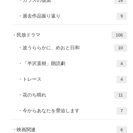
ガラスの仮面
16
過去作品振り返り
9
民放ドラマ
106
波うららかに、めおと日和
10
「半沢直樹」朗読劇
4
トレース
4
花のち晴れ
11
今からあなたを脅迫します
7
映画関連
6