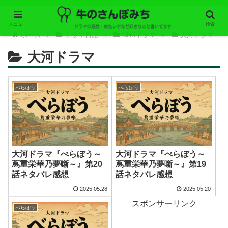
メニュー
検索
ホーム
ドラマ日記
NHKドラマ
大河ドラマ
大河ドラマ
べらぼう
べらぼう
大河ドラマ『べらぼう～
大河ドラマ『べらぼう～
蔦重栄華乃夢噺～』第20
蔦重栄華乃夢噺～』第19
話ネタバレ感想
話ネタバレ感想
2025.05.28
2025.05.20
スポンサーリンク
べらぼう