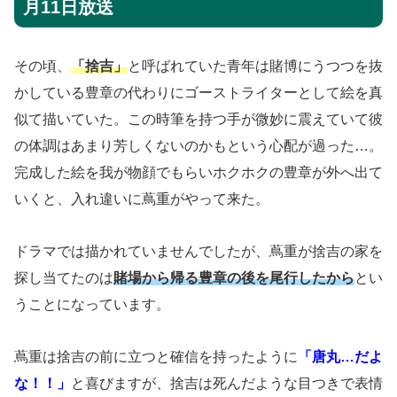
月11日放送
その頃、
「捨吉」
と呼ばれていた青年は賭博にうつつを抜
かしている豊章の代わりにゴーストライターとして絵を真
似て描いていた。この時筆を持つ手が微妙に震えていて彼
の体調はあまり芳しくないのかもという心配が過った…。
完成した絵を我が物顔でもらいホクホクの豊章が外へ出て
いくと、入れ違いに蔦重がやって来た。
ドラマでは描かれていませんでしたが、蔦重が捨吉の家を
探し当てたのは
賭場から帰る豊章の後を尾行したから
とい
うことになっています。
蔦重は捨吉の前に立つと確信を持ったように
「唐丸…だよ
な！！」
と喜びますが、捨吉は死んだような目つきで表情