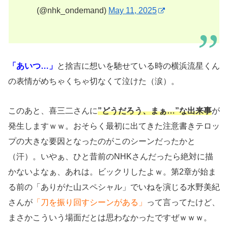
(@nhk_ondemand)
May 11, 2025
「あいつ…」
と捨吉に想いを馳せている時の横浜流星くん
の表情がめちゃくちゃ切なくて泣けた（涙）。
このあと、喜三二さんに
”どうだろう、まぁ…”な出来事
が
発生しますｗｗ。おそらく最初に出てきた注意書きテロッ
プの大きな要因となったのがこのシーンだったかと
（汗）。いやぁ、ひと昔前のNHKさんだったら絶対に描
かないよなぁ、あれは。ビックリしたよｗ。第2章が始ま
る前の「ありがた山スペシャル」でいねを演じる水野美紀
さんが
「刀を振り回すシーンがある」
って言ってたけど、
まさかこういう場面だとは思わなかったですぜｗｗｗ。