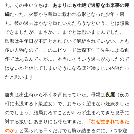
丸。その生い立ちは、
あまりにも壮絶で過酷な出来事の連
続
だった。火事から蔦重に救われる形となった少年・唐
丸。彼の過去はかなり重たいんだろうなということは想像
できましたが、まさかここまでとは思いませんでした。
歌麿は生年日が不詳とされていて解析されていないことも
多い人物なので、このエピソードは森下佳子先生による
創
作
ではあるんですが…、本当にそういう過去があったので
はないかと信じてしまいそうになるほど凄まじい内容だっ
たと思います。
唐丸は出生時から不幸を背負っていた。母親は
夜鷹
（夜の
町に出没する下級遊女）で、おそらく望まない妊娠をした
のでしょう。結局おろすことが叶わず生まれてきた息子に
対する扱いはあまりにも冷たすぎた。
「なぜ生まれてきた
のか」
と罵られる日々だけでも胸が詰まるのに、7つを迎