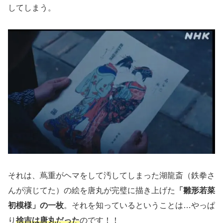
してしまう。
それは、蔦重がヘマをして汚してしまった湖龍斎（鉄拳さ
んが演じてた）の絵を唐丸が完璧に描き上げた
「雛形若菜
初模様」の一枚
。それを知っているということは…やっぱ
り
捨吉は唐丸だった
のです！！