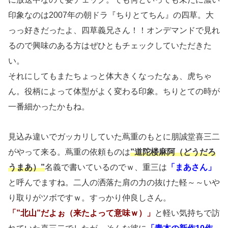
印象なのは2007年の朝ドラ『ちりとてちん』の四草。大
っっ好きだったよ、四草義兄さん！！オンデマンドで見れ
るので興味のある方はぜひともチェックしていただきた
い。
それにしてもまたちょっと体大きくなったなぁ、虎ちゃ
ん。役柄によって体型がよく変わる印象。ちりとての時が
一番細かったかもね。
見込み違いでガッカリしていた蔦重のもとに朋誠堂喜三二
がやって来る。蔦重の依頼ものは
”道陀楼麻阿（どうだろ
うまあ）”
名義で書いているのでｗ、重三は
「まあさん」
と呼んでますね。二人の洒落た肩の力の抜けた軽～～いや
り取りがツボですｗ。すっかり仲良しさん。
「”北山”だよぉ（来たよって意味ｗ）」
と軽い気持ちで訪