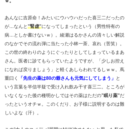
ｗ。
あんなに吉原命！みたいにウハウハだった喜三二だったの
が…なんと
”腎虚”
になってしまったという（男性特有の
病…としか書けないｗ）。綾瀬はるかさんの清々しい解説
のなかでその流れ弾に当たった小林一茶、哀れ（苦笑）。
この世の終わりのようにぐったりとしてしまっているまあ
さん。医者に診てもらっていたようですが、「少しお控え
になれば戻りましょう」と軽くあしらわれてるしｗｗ。蔦
重曰く
「先生の薬は80の爺さんも元気にしてしまう」
と
いう言葉を半信半疑で受け入れ飲み干す喜三二。ところが
いなくなった後の種明かしではその薬はただの
”眠り薬”
だ
ったというオチｗ。このくだり、お子様に説明するのは難
しいよな（汗）。