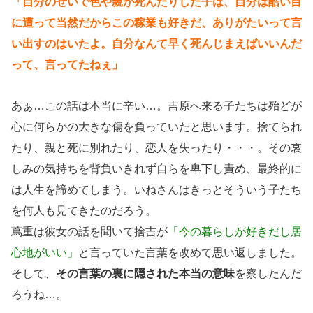
「自分のせいで色や親が死んだりした子は、自分は酷い目
に遭って当然だからこの稼業も好きだ、ありがたいって言
い出すのはいたよ。自分なんて早く死んじまえばいいんだ
って、言ってたねぇ」
あぁ…この話は本当に辛い…。吉原へ来る子たちは殆どが
心に何らかの大きな傷を負っていたと思います。捨てられ
たり、親と死に別れたり、恋人を失ったり・・・。その哀
しみの気持ちを背負いきれず自らを卑下し責め、最終的に
は人生を諦めてしまう。いねさんはきっとそういう子たち
を何人も見てきたのだろう。
蔦重は彼女の話を聞いて捨吉が
「今の暮らしが好きだし居
心地がいい」
と言っていた言葉を改めて思い返しました。
そして、
その言葉の裏に隠された本当の意味
を察したんだ
ろうね…。