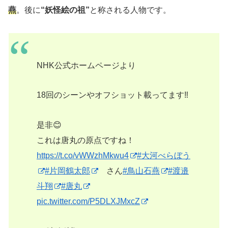
燕
。後に
“妖怪絵の祖”
と称される人物です。
NHK公式ホームページより
18回のシーンやオフショット載ってます‼︎
是非😊
これは唐丸の原点ですね！
https://t.co/vWWzhMkwu4
#大河べらぼう
#片岡鶴太郎
さん
#鳥山石燕
#渡邉
斗翔
#唐丸
pic.twitter.com/P5DLXJMxcZ