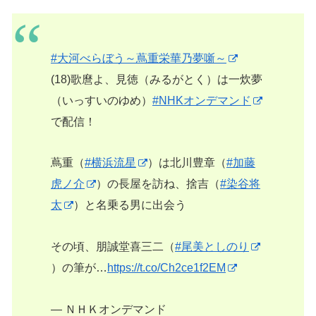
#大河べらぼう～蔦重栄華乃夢噺～
(18)歌麿よ、見徳（みるがとく）は一炊夢
（いっすいのゆめ）
#NHKオンデマンド
で配信！
蔦重（
#横浜流星
）は北川豊章（
#加藤
虎ノ介
）の長屋を訪ね、捨吉（
#染谷将
太
）と名乗る男に出会う
その頃、朋誠堂喜三二（
#尾美としのり
）の筆が…
https://t.co/Ch2ce1f2EM
— ＮＨＫオンデマンド