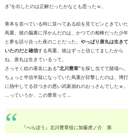
き”を出したのは正解だったかなとも思ったｗ。
青本を並べている時に並べてある絵を見てピンときていた
蔦重。彼の脳裏に浮かんだのは、かつての相棒だった少年
と夢を語り合った夜のことだった。
やっぱり唐丸は生きて
いたのだと確信
する蔦重。彼はずっと信じてましたから
ね、唐丸は生きているって。
さっそく絵の署名にある
”北川豊章”
を探し当てて賭場へ。
ちょっと半信半疑になっていた蔦重が目撃したのは、博打
に熱中してる目つきの悪い武家崩れのおっさんでしたｗ。
…っていうか、この豊章って…
『べらぼう』北川豊章役に加藤虎ノ介 第