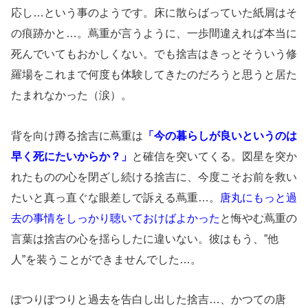
応し…という事のようです。床に散らばっていた紙屑はそ
の痕跡かと…。蔦重が言うように、一歩間違えれば本当に
死んでいてもおかしくない。でも捨吉はきっとそういう修
羅場をこれまで何度も体験してきたのだろうと思うと居た
たまれなかった（涙）。
背を向け蹲る捨吉に蔦重は
「今の暮らしが良いというのは
早く死にたいからか？」
と確信を突いてくる。図星を突か
れたものの心を閉ざし続ける捨吉に、今度こそお前を救い
たいと真っ直ぐな眼差しで訴える蔦重…。
唐丸にもっと過
去の事情をしっかり聴いておけばよかった
と悔やむ蔦重の
言葉は捨吉の心を揺らしたに違いない。彼はもう、”他
人”を装うことができませんでした…。
ぽつりぽつりと過去を告白し出した捨吉…、かつての唐