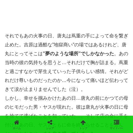
それでもあの火事の日、唐丸は蔦重の手によって命を繋ぎ
止めた。吉原は過酷な”地獄商い”の場ではあるけれど、唐
丸にとってそこは
”夢のような場所”でしかなかった
。あの
当時の彼の気持ちを思うと…それだけで胸が詰まる。蔦重
と過ごすなかで芽生えていった子供らしい感情。それがど
れだけ尊いものだったのか…今になって痛いほど伝わって
きて涙が止まりませんでした（泣）。
しかし、幸せを掴みかけたあの日…唐丸の前にかつての母
のヒモだった男・ヤスが現れた。彼は唐丸が火事の日に母
を捨てて逃げたことを知っていた…。そして店の金に手を
付けたあの日、ヤスとともに命を終わらせることを選ん
ホーム
シェア
トップ
サイドバー