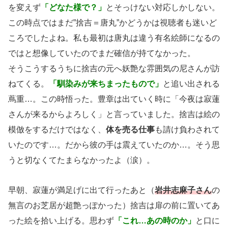
を変えず
「どなた様で？」
とそっけない対応しかしない。
この時点ではまだ”捨吉＝唐丸”かどうかは視聴者も迷いど
ころでしたよね。私も最初は唐丸は違う有名絵師になるの
ではと想像していたのでまだ確信が持てなかった。
そうこうするうちに捨吉の元へ妖艶な雰囲気の尼さんが訪
ねてくる。
「馴染みが来ちまったもので」
と追い出される
蔦重…。この時悟った。豊章は出ていく時に「今夜は寂蓮
さんが来るからよろしく」と言っていました。捨吉は絵の
模倣をするだけではなく、
体を売る仕事
も請け負わされて
いたのです…。だから彼の手は震えていたのか…。そう思
うと切なくてたまらなかったよ（涙）。
早朝、寂蓮が満足げに出て行ったあと（
岩井志麻子さん
の
無言のお芝居が超艶っぽかった）捨吉は扉の前に置いてあ
った絵を拾い上げる。思わず
「これ…あの時のか」
と口に