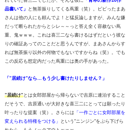
れていた喜三二でしたが、そんな彼に
「青本の新作10作
品書いて」
と無茶振りしてくる蔦重（笑）。ビビったまあ
さんは他の人にも頼んでよ！と猛反論しますが、みんな嫌
だって断られたからとシレ～～っと答え全く容赦ない蔦
重、鬼ｗｗｗ。これは喜三二なら書けるはずだという彼な
りの確証あってのことだと思うんですが、まあさんからす
れば無茶振り以外の何物でもないですからね（笑）。でも
この反応も想定内だった蔦重には奥の手があった。
「”居続け”なら…もう少し書けたりしません？」
”居続け”
とは女郎部屋から帰らないで吉原に連泊すること
だそうで、吉原通いが大好きな喜三二にとっては願ったり
叶ったりな提案（笑）。さらには
「一作ごとに女郎部屋を
変えられる特権をつける」
という”ニンジン”をぶら下げら
れたら…もうノックアウトｗｗｗ。