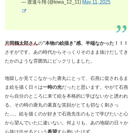
— 渡邉斗翔 (@towa_12_11)
May 11, 2025
片岡鶴太郎さん
の
”本物の絵描き”感、半端なかった！！！
さすがです。あの時代からそっくりそのまま抜けだしてき
たかのような雰囲気にビックリしました。
地獄しか見てこなかった唐丸にとって、石燕に促されるま
ま絵を描く日々は
一時の光
だったと思います。やがて石燕
から自分のところに来て絵を本格的に学ばないかと誘われ
る。その時の唐丸の素直な笑顔がとても切なく刺さっ
た…。絵を描くのが好きで石燕先生のもとで学びたいと心
から望んでいたに違いない。何よりも、あの地獄の日々か
ら抜け出せるという
希望
すら抱いたはず。