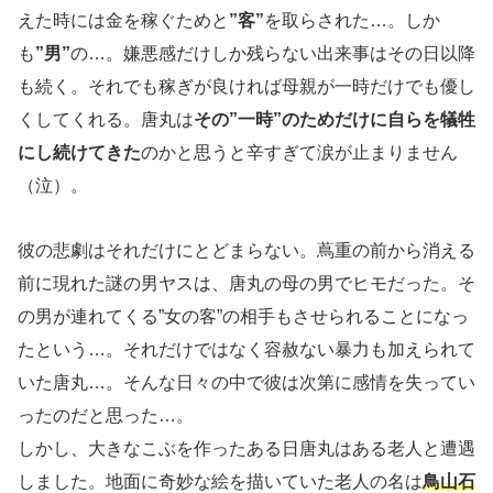
えた時には金を稼ぐためと
”客”
を取らされた…。しか
も
”男”
の…。嫌悪感だけしか残らない出来事はその日以降
も続く。それでも稼ぎが良ければ母親が一時だけでも優し
くしてくれる。唐丸は
その”一時”のためだけに自らを犠牲
にし続けてきた
のかと思うと辛すぎて涙が止まりません
（泣）。
彼の悲劇はそれだけにとどまらない。蔦重の前から消える
前に現れた謎の男ヤスは、唐丸の母の男でヒモだった。そ
の男が連れてくる”女の客”の相手もさせられることになっ
たという…。それだけではなく容赦ない暴力も加えられて
いた唐丸…。そんな日々の中で彼は次第に感情を失ってい
ったのだと思った…。
しかし、大きなこぶを作ったある日唐丸はある老人と遭遇
しました。地面に奇妙な絵を描いていた老人の名は
鳥山石