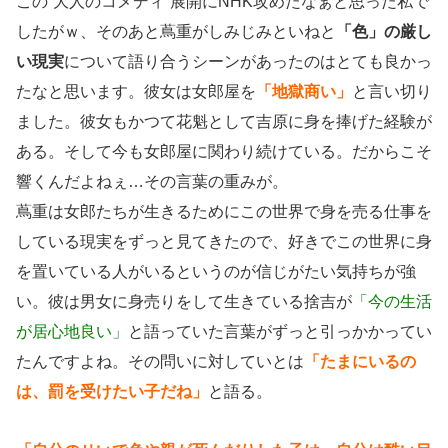
この”大人のコメディ”展開にNHK攻めたなぁと思った私で
したがｗ、そのあと蔦重がしみじみといねと
「色」の厳し
い現実
について語り合うシーンがあったのはとても良かっ
たなと思います。彼女は女郎屋を
「地獄商い」
と言い切り
ました。彼女もかつて花魁として吉原に身を捧げた経験が
ある。そして今も女郎屋に関わり続けている。だからこそ
響くんだよねぇ…その言葉の重みが。
蔦重は女郎たちが生きるためにこの世界で身を売る仕事を
している現実をずっと見てきたので、好きでこの世界に身
を置いている人がいるというのが信じがたい気持ちが強
い。彼は男女に身売りをして生きている捨吉が
「今の生活
が居心地良い」
と語っていた言葉がずっと引っかかってい
たんですよね。その問いに対していとは
「たまにいるの
は、罰を受けたい子だね」
と語る。