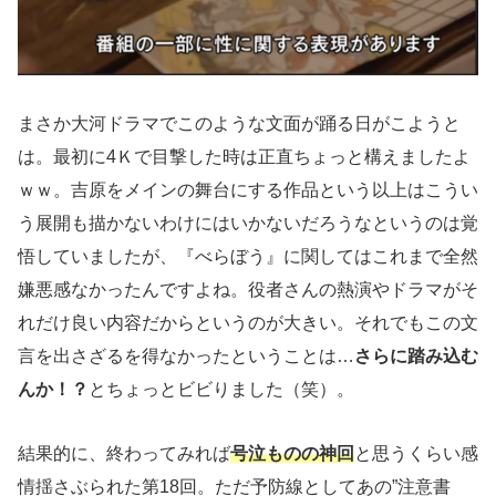
まさか大河ドラマでこのような文面が踊る日がこようと
は。最初に4Ｋで目撃した時は正直ちょっと構えましたよ
ｗｗ。吉原をメインの舞台にする作品という以上はこうい
う展開も描かないわけにはいかないだろうなというのは覚
悟していましたが、『べらぼう』に関してはこれまで全然
嫌悪感なかったんですよね。役者さんの熱演やドラマがそ
れだけ良い内容だからというのが大きい。それでもこの文
言を出さざるを得なかったということは…
さらに踏み込む
んか！？
とちょっとビビりました（笑）。
結果的に、終わってみれば
号泣ものの神回
と思うくらい感
情揺さぶられた第18回。ただ予防線としてあの”注意書