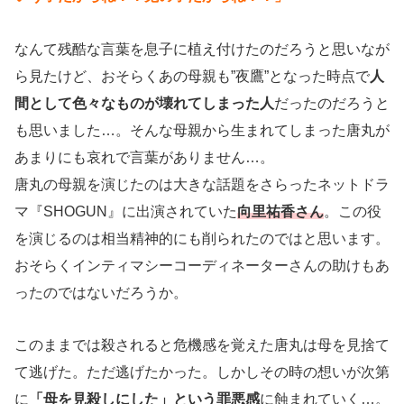
なんて残酷な言葉を息子に植え付けたのだろうと思いなが
ら見たけど、おそらくあの母親も”夜鷹”となった時点で
人
間として色々なものが壊れてしまった人
だったのだろうと
も思いました…。そんな母親から生まれてしまった唐丸が
あまりにも哀れで言葉がありません…。
唐丸の母親を演じたのは大きな話題をさらったネットドラ
マ『SHOGUN』に出演されていた
向里祐香さん
。この役
を演じるのは相当精神的にも削られたのではと思います。
おそらくインティマシーコーディネーターさんの助けもあ
ったのではないだろうか。
このままでは殺されると危機感を覚えた唐丸は母を見捨て
て逃げた。ただ逃げたかった。しかしその時の想いが次第
に
「母を見殺しにした」という罪悪感
に蝕まれていく…。