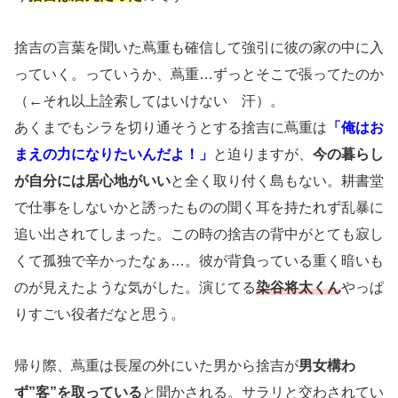
捨吉の言葉を聞いた蔦重も確信して強引に彼の家の中に入
っていく。っていうか、蔦重…ずっとそこで張ってたのか
（←それ以上詮索してはいけない 汗）。
あくまでもシラを切り通そうとする捨吉に蔦重は
「俺はお
まえの力になりたいんだよ！」
と迫りますが、
今の暮らし
が自分には居心地がいい
と全く取り付く島もない。耕書堂
で仕事をしないかと誘ったものの聞く耳を持たれず乱暴に
追い出されてしまった。この時の捨吉の背中がとても寂し
くて孤独で辛かったなぁ…。彼が背負っている重く暗いも
のが見えたような気がした。演じてる
染谷将太くん
やっぱ
りすごい役者だなと思う。
帰り際、蔦重は長屋の外にいた男から捨吉が
男女構わ
ず”客”を取っている
と聞かされる。サラリと交わされてい