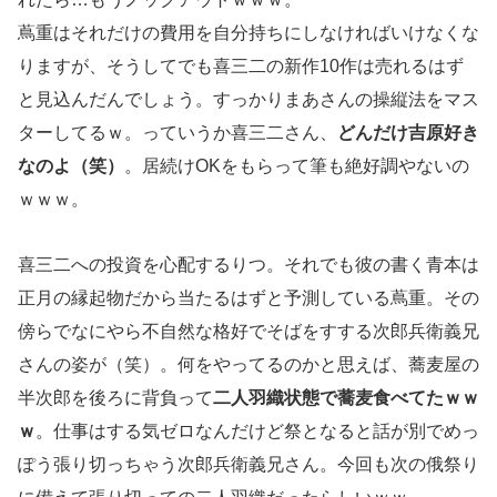
蔦重はそれだけの費用を自分持ちにしなければいけなくな
りますが、そうしてでも喜三二の新作10作は売れるはず
と見込んだんでしょう。すっかりまあさんの操縦法をマス
ターしてるｗ。っていうか喜三二さん、
どんだけ吉原好き
なのよ（笑）
。居続けOKをもらって筆も絶好調やないの
ｗｗｗ。
喜三二への投資を心配するりつ。それでも彼の書く青本は
正月の縁起物だから当たるはずと予測している蔦重。その
傍らでなにやら不自然な格好でそばをすする次郎兵衛義兄
さんの姿が（笑）。何をやってるのかと思えば、蕎麦屋の
半次郎を後ろに背負って
二人羽織状態で蕎麦食べてたｗｗ
ｗ
。仕事はする気ゼロなんだけど祭となると話が別でめっ
ぽう張り切っちゃう次郎兵衛義兄さん。今回も次の俄祭り