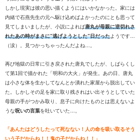
しかし現実は彼の思い描くようにはいかなかった。家には
内緒で石燕先生の元へ駆け込めばよかったのにとも思って
見てしまいましたが、小説によれば
唐丸が母親に逆切れさ
れたあの時がまさに”逃げようとした”日だった
ようです…
（涙）。見つかっちゃったんだよね…。
再び地獄の日常に引き戻された唐丸でしたが、しばらくし
て第1回で描かれた「明和の大火」が発生。あの日、唐丸
は小さな体を生かしてなんとか潰れた家屋から脱出してい
た。しかしその足を家に取り残されはい出そうとしていた
母親の手がつかみ取り、息子に向けたものとは思えないよ
うな
呪いの言葉
を吐いていた…。
「あんたはどうしたって死なない！人の命を吸い取るそう
いう子だからね！！鬼の子だからね！！」