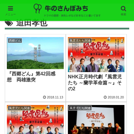
メニュー
検索
迫田孝也
西郷どん
風雲児たち関連
『西郷どん』第42回感
NHK正月時代劇『風雲児
想 両雄激突
たち ～蘭学革命篇～』そ
の2
2018.11.13
2018.01.20
風雲児たち関連
風雲児たち関連