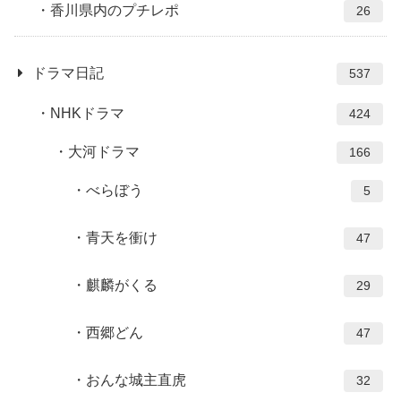
香川県内のプチレポ
26
ドラマ日記
537
NHKドラマ
424
大河ドラマ
166
べらぼう
5
青天を衝け
47
麒麟がくる
29
西郷どん
47
おんな城主直虎
32