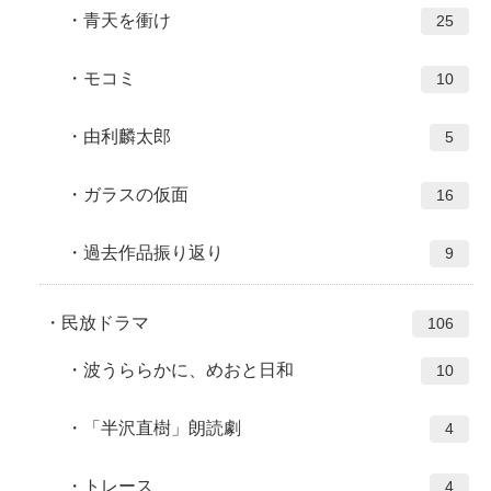
青天を衝け
25
モコミ
10
由利麟太郎
5
ガラスの仮面
16
過去作品振り返り
9
民放ドラマ
106
波うららかに、めおと日和
10
「半沢直樹」朗読劇
4
トレース
4