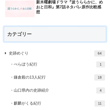
新木曜劇場ドラマ『波うららかに、め
おと日和』第7話ネタバレ原作比較感
想
カテゴリー
史跡めぐり
64
べらぼう紀行
1
鎌倉殿の13人紀行
18
山口県内の史跡紹介
4
麒麟がくる紀行
11