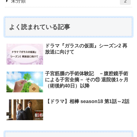
未分類
2
よく読まれている記事
ドラマ『ガラスの仮面』シーズン2 再
放送に向けて
子宮筋腫の手術体験記 －腹腔鏡手術
による子宮全摘－ その⑪ 退院後1ヶ月
（術後約40日）以降
【ドラマ】相棒 season18 第1話～2話