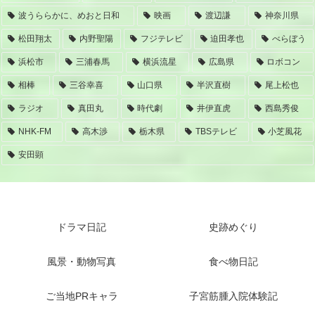
波うららかに、めおと日和
映画
渡辺謙
神奈川県
松田翔太
内野聖陽
フジテレビ
迫田孝也
べらぼう
浜松市
三浦春馬
横浜流星
広島県
ロボコン
相棒
三谷幸喜
山口県
半沢直樹
尾上松也
ラジオ
真田丸
時代劇
井伊直虎
西島秀俊
NHK-FM
高木渉
栃木県
TBSテレビ
小芝風花
安田顕
ドラマ日記
史跡めぐり
風景・動物写真
食べ物日記
ご当地PRキャラ
子宮筋腫入院体験記