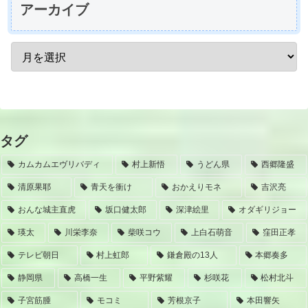
アーカイブ
タグ
カムカムエヴリバディ
村上新悟
うどん県
西郷隆盛
清原果耶
青天を衝け
おかえりモネ
吉沢亮
おんな城主直虎
坂口健太郎
深津絵里
オダギリジョー
瑛太
川栄李奈
柴咲コウ
上白石萌音
窪田正孝
テレビ朝日
村上虹郎
鎌倉殿の13人
本郷奏多
静岡県
高橋一生
平野紫耀
杉咲花
松村北斗
子宮筋腫
モコミ
芳根京子
本田響矢