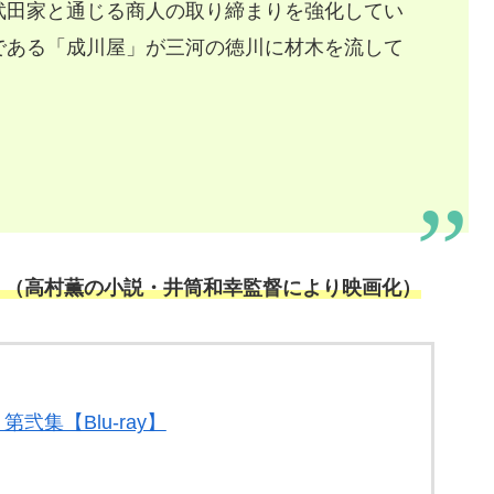
武田家と通じる商人の取り締まりを強化してい
である「成川屋」が三河の徳川に材木を流して
」（高村薫の小説・井筒和幸監督により映画化）
第弐集【Blu-ray】