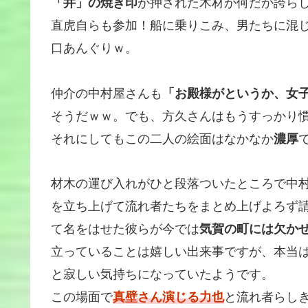
「井」の焼き印
が押された木材が何だか誇ら
直虎自らも参加！船に乗りこみ、男たちに混
口あんぐりｗ。
仲介の中村屋さんも
「お殿様がというか、女
そうだｗｗ。でも、方久さんはもうすっかり
それにしてもこの二人の絵面はなかなか
濃厚
材木の運び入れがひと段落ついたところで中
を立ち上げて流れ者たちをまとめ上げよろず
て名をはせた彼らが今では
気賀の町には欠か
立っていることは嬉しい出来事ですが、本当
と寂しい気持ちになっていたようです。
この場面で
真壁さん演じる力也
と流れ者らし