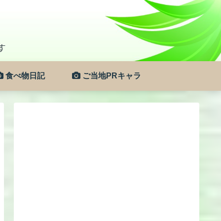
食べ物日記
ご当地PRキャラ