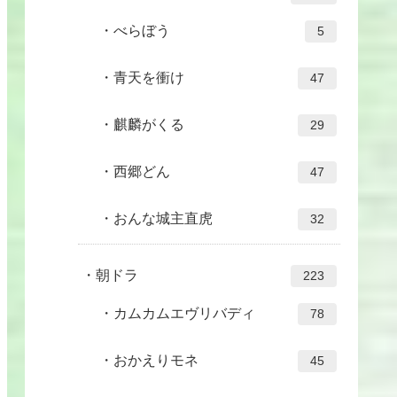
べらぼう
5
青天を衝け
47
麒麟がくる
29
西郷どん
47
おんな城主直虎
32
朝ドラ
223
カムカムエヴリバディ
78
おかえりモネ
45