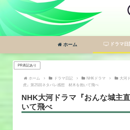
ドラマ日
ホーム
PR表記あり
ホーム
ドラマ日記
NHKドラマ
大河
虎』第25回ネタバレ感想 材木を抱いて飛べ
NHK大河ドラマ『おんな城主
いて飛べ