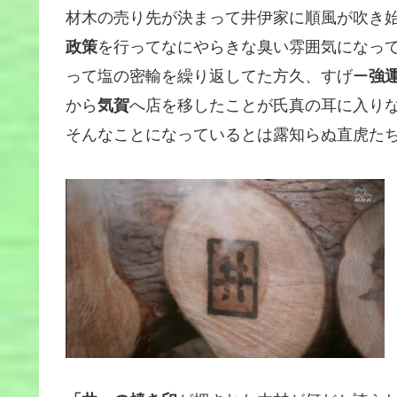
材木の売り先が決まって井伊家に順風が吹き
政策
を行ってなにやらきな臭い雰囲気になっ
って塩の密輸を繰り返してた方久、すげー
強
から
気賀
へ店を移したことが氏真の耳に入り
そんなことになっているとは露知らぬ直虎た