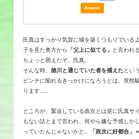
Amazon
氏真はすっかり気賀に城を築くつもりでいる
子を見た奥方から
「父上に似てる」
と言われ
ちょっと萌えたぞ、氏真。
そんな時、
徳川と通じていた者を捕えた
とい
ピンチに陥れるきっかけになろうとは。突然
ります…。
ところが、緊迫している政次とは逆に氏真サ
もない話とまで言われ、何やら嫌な予感しか
っていたんじゃないかと。
「政次に好都合」