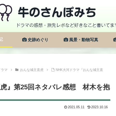
記
史跡めぐり
風景・動物写真
ドラマ
おんな城主直虎
NHK大河ドラマ『おんな城主直
直虎』第25回ネタバレ感想 材木を抱
2021.05.11
2023.10.16