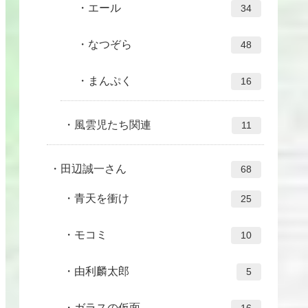
エール
34
なつぞら
48
まんぷく
16
風雲児たち関連
11
田辺誠一さん
68
青天を衝け
25
モコミ
10
由利麟太郎
5
ガラスの仮面