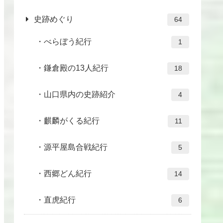
史跡めぐり
64
べらぼう紀行
1
鎌倉殿の13人紀行
18
山口県内の史跡紹介
4
麒麟がくる紀行
11
源平屋島合戦紀行
5
西郷どん紀行
14
直虎紀行
6