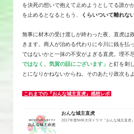
を決死の想いで抱えて止めようとしてる誰か
を止めるとなるともう、
くらいついて離れな
無事に材木の受け渡しが終わった夜、直虎は
きます。商人が治める代わりに今川に銭を払
ではないかと一抹の不安がよぎる直虎。理不
ではなく、気賀の話にございます」
と釘を刺
とになりかねないからね。そのあたり政次も
これまでの『おんな城主直虎』感想レポ
おんな城主直虎
2017年度NHK大河ドラマ『おんな城主直虎