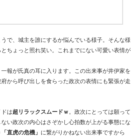
ようで、城主を誰にするか悩んでいる様子。そんな様
るとちょっと照れ笑い。これまでにない可愛い表情が
う一報が氏真の耳に入ります。この出来事が井伊家を
駿府から呼び出しを食らった政次の表情にも緊張が走
イドは
超リラックスムードｗ
。政次にとっては願って
しない政次の内心はさぞかし心拍数が上がる事態にな
＝「直虎の危機」
に繋がりかねない出来事ですから