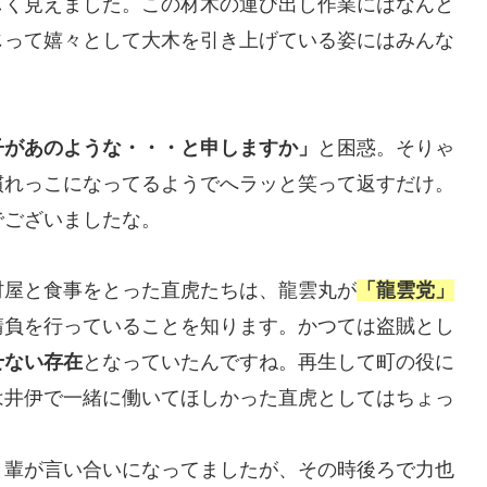
しく見えました。この材木の運び出し作業にはなんと
じって嬉々として大木を引き上げている姿にはみんな
子があのような・・・と申しますか」
と困惑。そりゃ
慣れっこになってるようでへラッと笑って返すだけ。
でございましたな。
村屋と食事をとった直虎たちは、龍雲丸が
「龍雲党」
請負を行っていることを知ります。かつては盗賊とし
せない存在
となっていたんですね。再生して町の役に
は井伊で一緒に働いてほしかった直虎としてはちょっ
き輩が言い合いになってましたが、その時後ろで力也