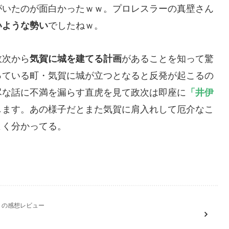
がいたのが面白かったｗｗ。プロレスラーの真壁さん
いような勢い
でしたねｗ。
政次から
気賀に城を建てる計画
があることを知って驚
っている町・気賀に城が立つとなると反発が起こるの
尽な話に不満を漏らす直虎を見て政次は即座に
「井伊
します。あの様子だとまた気賀に肩入れして厄介なこ
よく分かってる。
』の感想レビュー