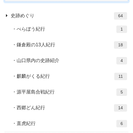
史跡めぐり
64
べらぼう紀行
1
鎌倉殿の13人紀行
18
山口県内の史跡紹介
4
麒麟がくる紀行
11
源平屋島合戦紀行
5
西郷どん紀行
14
直虎紀行
6