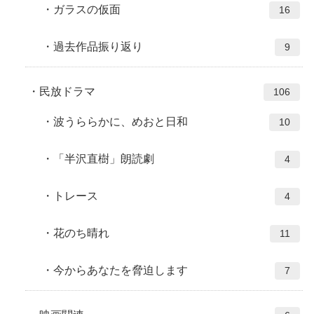
ガラスの仮面
16
過去作品振り返り
9
民放ドラマ
106
波うららかに、めおと日和
10
「半沢直樹」朗読劇
4
トレース
4
花のち晴れ
11
今からあなたを脅迫します
7