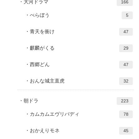
大河ドラマ
166
べらぼう
5
青天を衝け
47
麒麟がくる
29
西郷どん
47
おんな城主直虎
32
朝ドラ
223
カムカムエヴリバディ
78
おかえりモネ
45