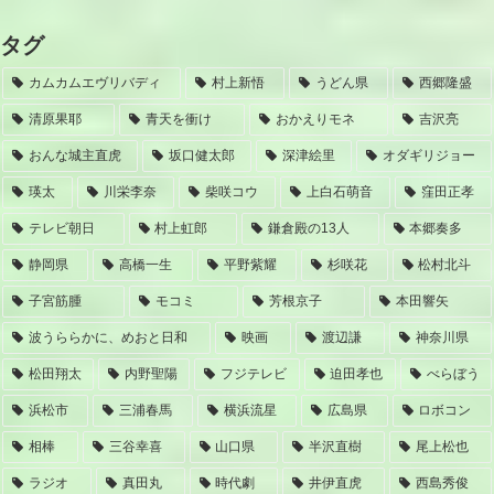
タグ
カムカムエヴリバディ
村上新悟
うどん県
西郷隆盛
清原果耶
青天を衝け
おかえりモネ
吉沢亮
おんな城主直虎
坂口健太郎
深津絵里
オダギリジョー
瑛太
川栄李奈
柴咲コウ
上白石萌音
窪田正孝
テレビ朝日
村上虹郎
鎌倉殿の13人
本郷奏多
静岡県
高橋一生
平野紫耀
杉咲花
松村北斗
子宮筋腫
モコミ
芳根京子
本田響矢
波うららかに、めおと日和
映画
渡辺謙
神奈川県
松田翔太
内野聖陽
フジテレビ
迫田孝也
べらぼう
浜松市
三浦春馬
横浜流星
広島県
ロボコン
相棒
三谷幸喜
山口県
半沢直樹
尾上松也
ラジオ
真田丸
時代劇
井伊直虎
西島秀俊