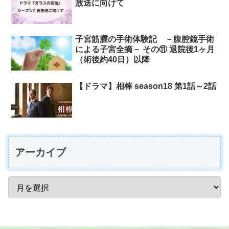
放送に向けて
子宮筋腫の手術体験記 －腹腔鏡手術
による子宮全摘－ その⑪ 退院後1ヶ月
（術後約40日）以降
【ドラマ】相棒 season18 第1話～2話
アーカイブ