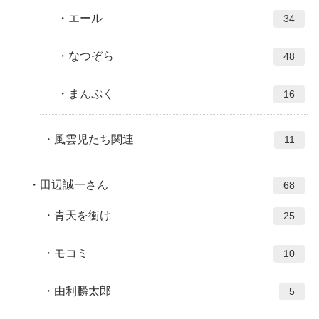
エール
34
なつぞら
48
まんぷく
16
風雲児たち関連
11
田辺誠一さん
68
青天を衝け
25
モコミ
10
由利麟太郎
5