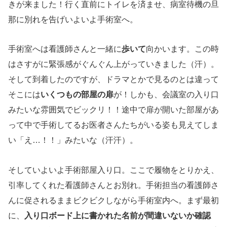
きが来ました！行く直前にトイレを済ませ、病室待機の旦
那に別れを告げいよいよ手術室へ。
手術室へは看護師さんと一緒に
歩いて
向かいます。この時
はさすがに緊張感がぐんぐん上がっていきました（汗）。
そして到着したのですが、ドラマとかで見るのとは違って
そこには
いくつもの部屋の扉
が！しかも、会議室の入り口
みたいな雰囲気でビックリ！！途中で扉が開いた部屋があ
って中で手術してるお医者さんたちがいる姿も見えてしま
い「え…！！」みたいな（汗汗）。
そしていよいよ手術部屋入り口。ここで履物をとりかえ、
引率してくれた看護師さんとお別れ。手術担当の看護師さ
んに促されるままビクビクしながら手術室内へ。まず最初
に、
入り口ボード上に書かれた名前が間違いないか確認