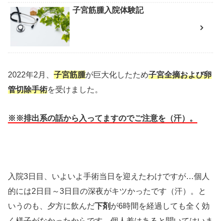
子宮筋腫入院体験記
2022年2月、
子宮筋腫
が巨大化したため
子宮全摘および卵
管切除手術
を受けました。
※※排出系の話から入ってますのでご注意を（汗）。
入院3日目、いよいよ手術当日を迎えたわけですが…個人
的には2日目～3日目の深夜がキツかったです（汗）。と
いうのも、夕方に飲んだ
下剤
が6時間を経過しても全く効
く様子がなかったからです。個人差はあると聞いてはいま