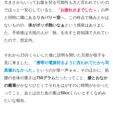
大きさからいってお腹を切る可能性も大と言われていたの
でほっと一安心していると、
「お疲れさまでした～」
の声
と同時に隣にある
リカバリー室
へ。この時点で痛みとかは
ないものの、
体がポッポ熱いなぁ
という感覚はありまし
た。手術後は大抵の人が「熱」を出すと前知識で入れてい
たので、想定内。
それから15分くらいした後に説明を聞いた旦那が様子を
見に来ました。
「携帯の電源切るように言われてたから写
真撮れなかった」
というのが第一声ｗｗ。そのほかに、筋
腫の全体の重さは
750グラム
だったってこと、
腸とおなか
の癒着
がかなりひどくてそれをはがすのに時間がかかった
ってこと、あとは出た血の量は
50cc
くらいとすくなめみ
たいな報告。