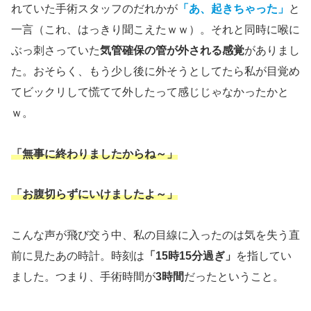
れていた手術スタッフのだれかが
「あ、起きちゃった」
と
一言（これ、はっきり聞こえたｗｗ）。それと同時に喉に
ぶっ刺さっていた
気管確保の管が外される感覚
がありまし
た。おそらく、もう少し後に外そうとしてたら私が目覚め
てビックリして慌てて外したって感じじゃなかったかと
ｗ。
「無事に終わりましたからね～」
「お腹切らずにいけましたよ～」
こんな声が飛び交う中、私の目線に入ったのは気を失う直
前に見たあの時計。時刻は
「15時15分過ぎ」
を指してい
ました。つまり、手術時間が
3時間
だったということ。