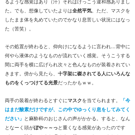
るような感覚はあり（汗）それはけっこう違和感ありまし
た。でも、想像していたよりは
全然平気
。ただ、マスクを
したまま体を丸めていたのでかなり息苦しい状況にはなっ
た（苦笑）。
その処置が終わると、仰向けになるように言われ…背中に
何やら液体のようなものが流れていく感覚。そうこうする
間に両手を横に広げられ次々と色んなものが装着されてい
きます。傍から見たら、
十字架に磔されてる人にいろんな
ものをくっつけてる光景
だったかもｗｗ。
両手の装着が終わるとすぐに
マスク
を当てられます。
「今
はまだ酸素だけですが、この中でゆっくり息をしてみてく
ださい」
と麻酔科のおじさんの声がかかる。すると、なん
となーく頭が
ぼや～～っ
と重くなる感覚があったのです