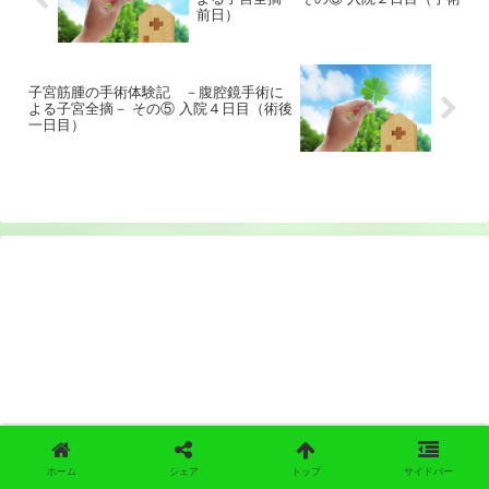
前日）
子宮筋腫の手術体験記 －腹腔鏡手術に
よる子宮全摘－ その⑤ 入院４日目（術後
一日目）
ホーム
シェア
トップ
サイドバー