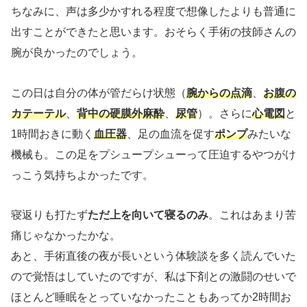
ちなみに、声は多少かすれる程度で想像したよりも普通に
出すことができたと思います。おそらく手術の技師さんの
腕が良かったのでしょう。
この日は自分の体が管だらけ状態（
腕からの点滴
、
お腹の
カテーテル
、
背中の硬膜外麻酔
、
尿管
）。さらに
心電図
と
1時間おきに動く
血圧器
、足の血流を促す
ポンプ
みたいな
機械も。この足をプシュープシューって圧迫するやつがけ
っこう気持ちよかったです。
寝返りも打たず
ただ上を向いて寝るのみ
。これはあまり苦
痛じゃなかったかな。
あと、手術直後の夜が長いという体験談を多く読んでいた
ので覚悟はしていたのですが、私は下剤との激闘のせいで
ほとんど睡眠をとっていなかったこともあってか2時間お