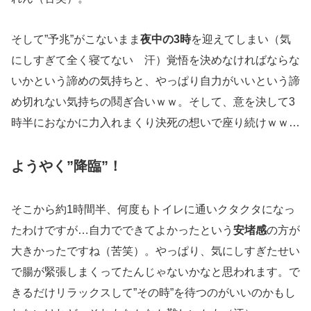
そして”予兆”がこないまま
夜中の3時
を迎えてしまい（気
にしすぎて全く寝てない 汗）覚悟を決めなければならな
いかという諦めの気持ちと、やっぱり自力がいいという諦
め切れない気持ちの鬩ぎ合いｗｗ。そして、意を決して3
時半におなかに力入れまくり決死の想いで座り続けｗｗ…
ようやく”降臨”！
そこから約1時間半、何度もトイレに通いクタクタになっ
たわけですが…自力でできてよかったという
安堵感
の方が
大きかったですね（苦笑）。やっぱり、気にしすぎたせい
で腸が緊張しまくってたんじゃないかなと思われます。で
きるだけリラックスして”その時”を待つのがいいのかもし