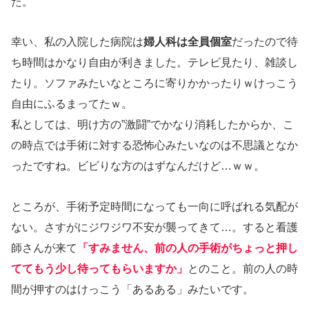
た。
幸い、私の入院した病院は
婦人科は全員個室
だったので待
ち時間はかなり自由が利きました。テレビ見たり、雑談し
たり。ソファみたいなところに寄りかかったりｗけっこう
自由にふるまってたｗ。
私としては、明け方の”激闘”でかなり消耗したからか、こ
の時点では手術に対する恐怖心みたいなのは不思議となか
ったですね。ビビりな方のはずなんだけど…ｗｗ。
ところが、手術予定時間になっても一向に呼ばれる気配が
ない。さすがにジワジワ不安が襲ってきて…。すると看護
師さんが来て
「すみません、前の人の手術がちょっと押し
ててもう少し待ってもらいますか」
とのこと。前の人の時
間が押すのはけっこう「あるある」みたいです。