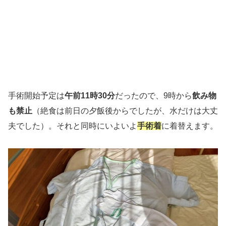
手術開始予定は
午前11時30分
だったので、9時から
飲み物
も禁止
（絶食は前日の夕飯後からでしたが、水だけは大丈
夫でした）。それと同時にいよいよ
手術着
に着替えます。