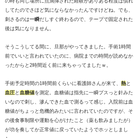
の時も同じ場所に点滴挿された経験がありある程度は慣れ
してたのでさほど気にならなかったんですけどね。でも、
刺さるのは
一瞬
だしすぐ終わるので、テープで固定された
後は気になりません。
そうこうしてる間に、旦那がやってきました。手術1時間
前でいいと言われていたのに、病院までの時間が読めなか
ったからと2時間近く前に来ちゃってましたｗ。
手術予定時間の1時間前くらいに看護師さんが来て、
熱
と
血圧
と
血糖値
を測定。血糖値は指先に一瞬プスっと針みた
いなので刺し、滲んできた血で測るって感じ。入院前は血
糖値がちょっと危機的みたいに言われていたのですが、そ
の後食事制限や運動を心がけたこと（薬も飲みましたが）
が功を奏してか正常値に戻っていたようでホッとしまし