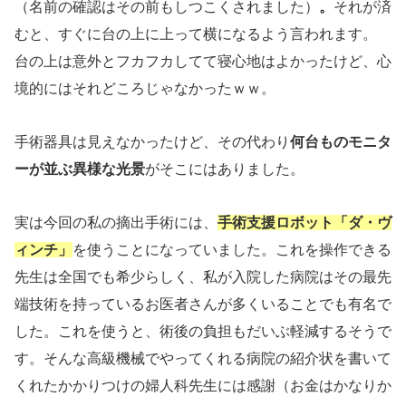
（名前の確認はその前もしつこくされました）
。
それが済
むと、すぐに台の上に上って横になるよう言われます。
台の上は意外とフカフカしてて寝心地はよかったけど、心
境的にはそれどころじゃなかったｗｗ。
手術器具は見えなかったけど、その代わり
何台ものモニタ
ーが並ぶ異様な光景
がそこにはありました。
実は今回の私の摘出手術には、
手術支援ロボット「ダ・ヴ
ィンチ」
を使うことになっていました。これを操作できる
先生は全国でも希少らしく、私が入院した病院はその最先
端技術を持っているお医者さんが多くいることでも有名で
した。これを使うと、術後の負担もだいぶ軽減するそうで
す。そんな高級機械でやってくれる病院の紹介状を書いて
くれたかかりつけの婦人科先生には感謝（お金はかなりか