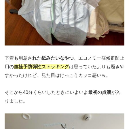
下着も用意された
紙みたいなやつ
。エコノミー症候群防止
用の
血栓予防弾性ストッキング
は思っていたよりも履きや
すかったけれど、見た目はけっこうカッコ悪いｗ。
そこから40分くらいしたときにいよいよ
最初の点滴
が入
りました。