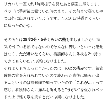
リカバリー室で約1時間様子を見たあと病室に帰ります。
ベッドは手術後に寝ていた時のまま。その前まで寝てたや
つは外に出されていたようです。たぶん17時過ぎくらい
に戻ったのかな。
そのあとは
38度2分～5分くらいの熱
を出しましたが、病
気で出ている熱ではないのでそんなに苦しいといった感覚
はなく、
ただ暑いなくらい
。看護師さんに氷枕を2つ持っ
てきてもらいだいぶ楽になりました。
それよりもちょっと辛かったのは、
のどの痛み
です。気管
確保の管を入れられていたので終わった直後は痛みが出
る…というのは前知識で知っていたので
「これが…」
って
感じ。看護師さんに痛みを訴えると
”うがい”
を促されベッ
ドの上で軽く喉を潤すとだいぶ楽になりました。