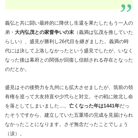
義弘と共に闘い最終的に降伏し生還を果たしたもう一人の
弟・
大内弘茂との家督争いの末
（義満は弘茂を推していた
らしい）、盛見が勝利し26代目を継ぎました。義満の時
代には決して上洛しなかったという盛見でしたが、いなく
なった後は幕府との関係が回復し信頼される存在となった
のだとか。
盛見はその後勢力を九州にも拡大させましたが、筑前の領
有権を巡って大友持直や少弐らと対立。その戦に敗北し命
を落としてしまいました…。
亡くなった年は1441年
だっ
たそうですから、建立していた五重塔の完成を見届けられ
なかったことになります。さぞ無念だったことでしょう
（涙）。