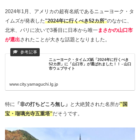
2024年1月、アメリカの超有名紙であるニューヨーク・タ
イムズが発表した
”2024年に行くべき52カ所”
のなかに、
北米、パリに次いで3番目に日本から唯一
まさかの山口市
が選出
されたことが大きな話題となりました。
ニューヨーク・タイムズ紙「2024年に行くべき
52カ所」に「山口市」が選ばれました！！ - 山口
市ウェブサイト
www.city.yamaguchi.lg.jp
特に
「非の打ちどころ無し」
と大絶賛された名所が
”国
宝・瑠璃光寺五重塔”
だそうです。