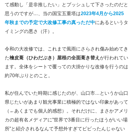
て感動し「是非推したい」とプッシュして下さったのだと
思うのですが…、当の国宝五重塔は
2023年4月から2025
年秋までの予定で大改修工事の真っただ中
にあるというタ
イミングの悪さ（汗）。
令和の大改修では、これまで風雨にさらされ傷み始めてき
た
檜皮葺（ひわだぶき）屋根の全面葺き替え
が行われてい
ます。全体をシートで覆っての大掛かりな改修を行うのは
約70年ぶりとのこと。
私が住んでいた時期に感じたのが、山口市…というか山口
県じたいがあまり観光事業に積極的ではない印象があって
（←あくまでも個人的感想）。それだけに、まさかアメリ
カの超有名メディアに”世界で3番目に行ったほうがいい場
所”と紹介されるなんて予想外すぎてビビったんじゃない