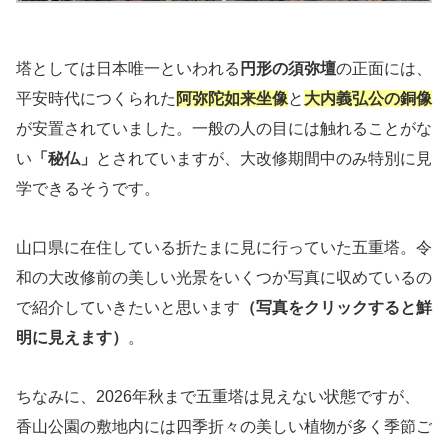
塔としては日本唯一といわれる
円形の須弥壇
の正面には、
平安時代につくられた
阿弥陀如来坐像
と
大内義弘公の銅像
が安置されていました。一般の人の目には触れることがな
い
「秘仏」
とされていますが、大改修期間中のみ特別に見
学できるそうです。
山口県に在住している折たまに見に行っていた五重塔。令
和の大改修前の美しい光景をいくつか写真に収めているの
で紹介していきたいと思います
（写真をクリックすると鮮
明に見えます）
。
ちなみに、2026年秋まで五重塔は見えない状態ですが、
香山公園の敷地内には四季折々の美しい植物が多く季節ご