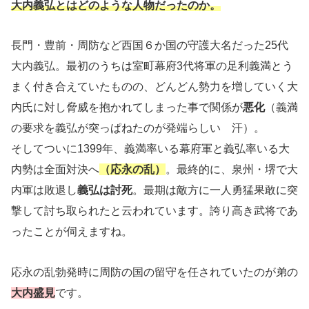
大内義弘とはどのような人物だったのか。
長門・豊前・周防など西国６か国の守護大名だった25代
大内義弘。最初のうちは室町幕府3代将軍の足利義満とう
まく付き合えていたものの、どんどん勢力を増していく大
内氏に対し脅威を抱かれてしまった事で関係が
悪化
（義満
の要求を義弘が突っぱねたのが発端らしい 汗）。
そしてついに1399年、義満率いる幕府軍と義弘率いる大
内勢は全面対決へ
（応永の乱）
。最終的に、泉州・堺で大
内軍は敗退し
義弘は討死
。最期は敵方に一人勇猛果敢に突
撃して討ち取られたと云われています。誇り高き武将であ
ったことが伺えますね。
応永の乱勃発時に周防の国の留守を任されていたのが弟の
大内盛見
です。