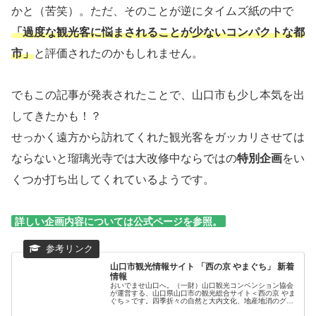
かと（苦笑）。ただ、そのことが逆にタイムズ紙の中で
「過度な観光客に悩まされることが少ないコンパクトな都
市」
と評価されたのかもしれません。
でもこの記事が発表されたことで、山口市も少し本気を出
してきたかも！？
せっかく遠方から訪れてくれた観光客をガッカリさせては
ならないと瑠璃光寺では大改修中ならではの
特別企画
をい
くつか打ち出してくれているようです。
詳しい企画内容については公式ページを参照。
山口市観光情報サイト 「西の京 やまぐち」 新着
情報
おいでませ山口へ。（一財）山口観光コンベンション協会
が運営する、山口県山口市の観光総合サイト＜西の京 やま
ぐち＞です。四季折々の自然と大内文化、地産地消のグル
メ、そして美肌の湯で有名な湯田温泉が皆様のお越しをを