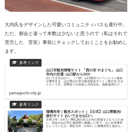
大内氏をデザインした可愛いコミュニティバスも運行中。
ただ、都会と違って本数は少ないと思うので（私はそれで
苦労した 苦笑）事前にチェックしておくことをお勧めし
ます。
山口市観光情報サイト 「西の京 やまぐち」 山口
市内の交通 -山口駅からGO!-
おいでませ山口へ。（一財）山口観光コンベンション協会
が運営する、山口県山口市の観光総合サイト＜西の京 やま
ぐち＞です。四季折々の自然と大内文化、地産地消のグル
メ、そして美肌の湯で有名な湯田温泉が皆様のお越しをを
おまちしております。
yamaguchi-city.jp
瑠璃光寺｜観光スポット｜【公式】山口県観光/
旅行サイト おいでませ山口へ
文明３年（1471）陶弘房の夫人が夫の菩提をとむらうため
に、現在の山口市仁保高野に創建した寺で、はじめ安養寺
といっていたが、明応元年（1492）に瑠璃光寺と改められ
ました。この地にあった香積寺は、慶長9年（1604）に萩