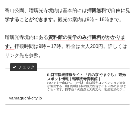
香山公園、瑠璃光寺境内は基本的には
拝観無料で自由に見
学することができます。
観光の案内は9時～18時まで。
瑠璃光寺境内にある
資料館の見学のみ拝観料がかかりま
す。
拝観時間は9時～17時。料金は大人200円。詳しくは
リンク先を参照。
山口市観光情報サイト 「西の京 やまぐち」 観光
スポット情報｜瑠璃光寺資料館｜
おいでませ山口へ。（一財）山口観光コンベンション協会
が運営する、山口県山口市の観光総合サイト＜西の京 やま
ぐち＞です。四季折々の自然と大内文化、地産地消のグル
メ、そして美肌の湯で有名な湯田温泉が皆様のお越しをを
おまちしております。
yamaguchi-city.jp