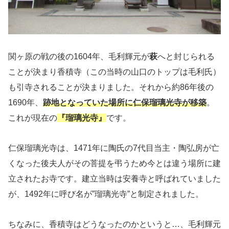
関ヶ原の戦の後の1604年、毛利輝元が
萩
へと封じられる
ことが決まり香積寺（この当時の山口のトップは毛利氏）
も引寺されることが決まりました。それから約86年後の
1690年、
跡地となっていた場所に仁保瑠璃光寺が移築
。
これが現在の
『瑠璃光寺』
です。
仁保瑠璃光寺は、1471年に陶氏の7代目当主・陶弘房が亡
くなった後夫人がその菩提を弔うため今とは違う場所に建
立されたお寺です。建立当時は安養寺と呼ばれていました
が、1492年に呼び名が”瑠璃光寺”と制定されました。
ちなみに、香積寺はどうなったのかというと…、毛利輝元