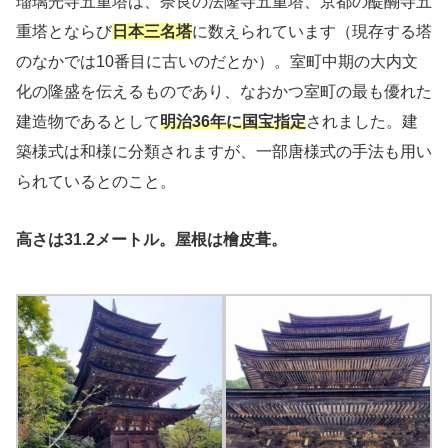
瑠璃光寺五重塔は、奈良の法隆寺五重塔、京都の醍醐寺五
重塔とならび
日本三名塔
に数えられています（現存する塔
のなかでは10番目に古いのだとか）。室町中期の大内文
化の隆盛を伝えるものであり、なおかつ室町の最も優れた
建造物であるとして
明治36年に国宝指定
されました。建
築様式は和様に分類されますが、一部唐様式の手法も用い
られているとのこと。
高さは31.2メートル。屋根は檜皮葺。