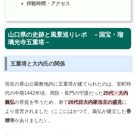
拝観時間・アクセス
山口県の史跡と風景巡りレポ －国宝・瑠
璃光寺五重塔－
五重塔と大内氏の関係
現在の香山公園敷地内に五重塔が建てられたのは、室町時
代の中期1442年頃。周防・長門の守護だった
25代・大内
義弘
の菩提を弔うため、弟で
26代目大内家当主の盛見
に
より造営されました（ここにはかつて、義弘が建立した
香
積寺
がありました）。