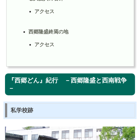
アクセス
西郷隆盛終焉の地
アクセス
『西郷どん』紀行 －西郷隆盛と西南戦争
－
私学校跡