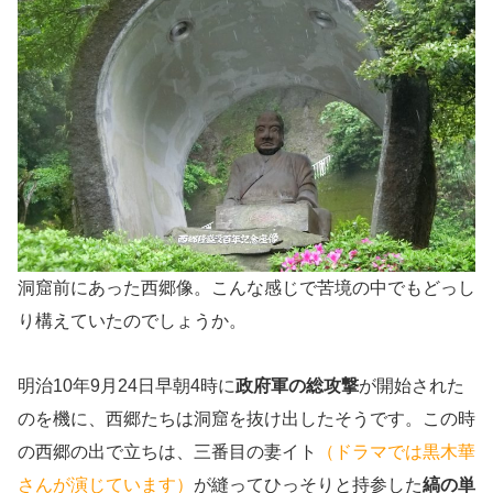
洞窟前にあった西郷像。こんな感じで苦境の中でもどっし
り構えていたのでしょうか。
明治10年9月24日早朝4時に
政府軍の総攻撃
が開始された
のを機に、西郷たちは洞窟を抜け出したそうです。この時
の西郷の出で立ちは、三番目の妻イト
（ドラマでは黒木華
さんが演じています）
が縫ってひっそりと持参した
縞の単