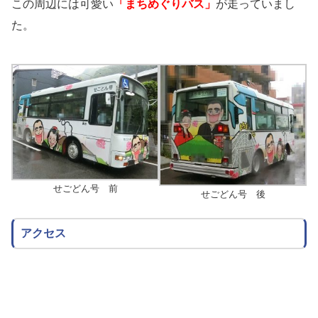
この周辺には可愛い
「まちめぐりバス」
が走っていまし
た。
せごどん号 前
せごどん号 後
アクセス