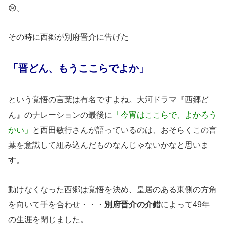
😢。
その時に西郷が別府晋介に告げた
「晋どん、もうここらでよか」
という覚悟の言葉は有名ですよね。大河ドラマ『西郷ど
ん』のナレーションの最後に
「今宵はここらで、よかろう
かい」
と西田敏行さんが語っているのは、おそらくこの言
葉を意識して組み込んだものなんじゃないかなと思いま
す。
動けなくなった西郷は覚悟を決め、皇居のある東側の方角
を向いて手を合わせ・・・
別府晋介の介錯
によって49年
の生涯を閉じました。