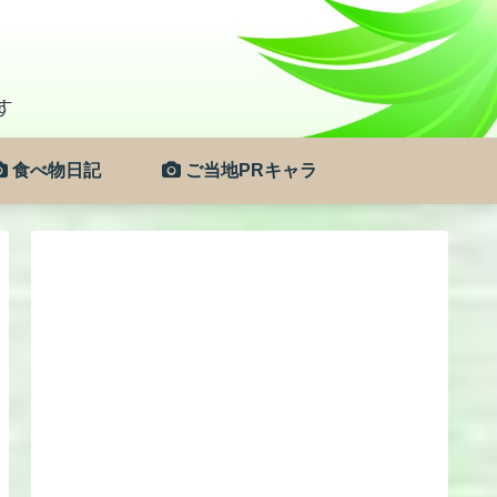
食べ物日記
ご当地PRキャラ