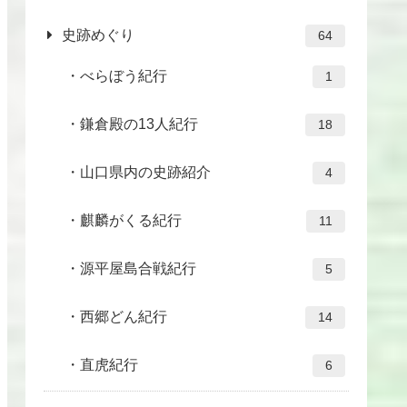
史跡めぐり
64
べらぼう紀行
1
鎌倉殿の13人紀行
18
山口県内の史跡紹介
4
麒麟がくる紀行
11
源平屋島合戦紀行
5
西郷どん紀行
14
直虎紀行
6