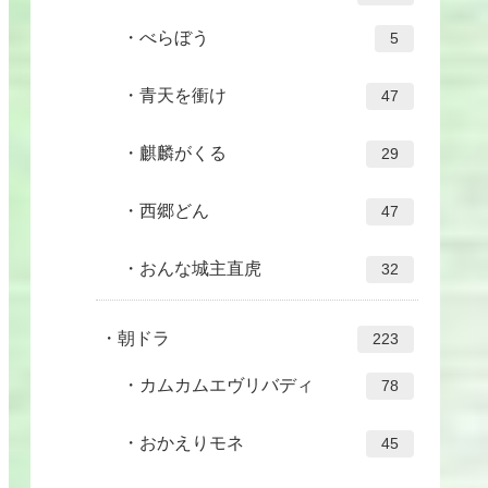
べらぼう
5
青天を衝け
47
麒麟がくる
29
西郷どん
47
おんな城主直虎
32
朝ドラ
223
カムカムエヴリバディ
78
おかえりモネ
45