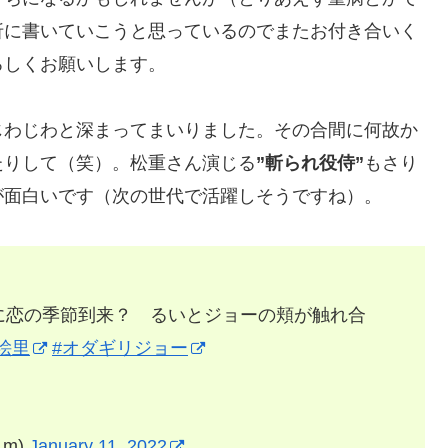
折に書いていこうと思っているのでまたお付き合いく
ろしくお願いします。
じわじわと深まってまいりました。その合間に何故か
たりして（笑）。松重さん演じる
”斬られ役侍”
もさり
が面白いです（次の世代で活躍しそうですね）。
に恋の季節到来？ るいとジョーの頬が触れ合
絵里
#オダギリジョー
_m)
January 11, 2022