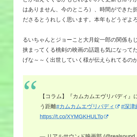
はありません、今のところ）、時間ができた
ださるとうれしく思います。本年もどうぞよ
るいちゃんとジョーこと大月錠一郎の関係も
挟まってくる桃剣の映画の話題も気になって
げな～～く出世していく様が伝えられてるの
【コラム】『カムカムエヴリバディ』
う距離
#カムカムエヴリバディ
#深津
https://t.co/XYMGKHULTo
— リアルサウンド映画部 (@realsound