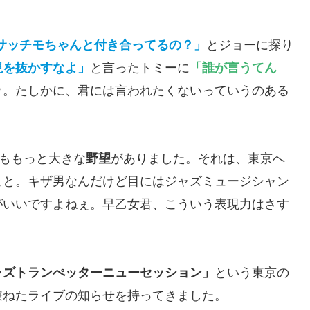
サッチモちゃんと付き合ってるの？」
とジョーに探り
現を抜かすなよ」
と言ったトミーに
「誰が言うてん
ｗ。たしかに、君には言われたくないっていうのある
りももっと大きな
野望
がありました。それは、東京へ
こと。キザ男なんだけど目にはジャズミュージシャン
がいいですよねぇ。早乙女君、こういう表現力はさす
ャズトランぺッターニューセッション」
という東京の
兼ねたライブの知らせを持ってきました。