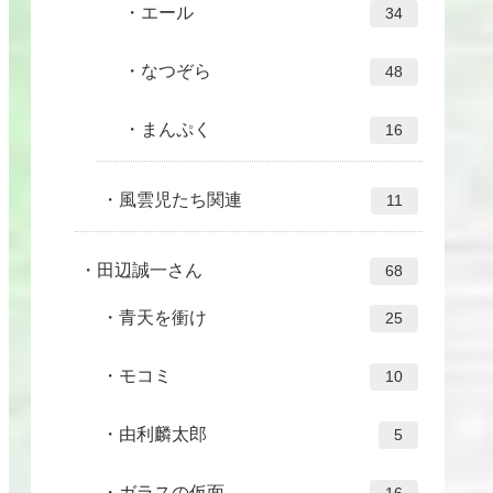
エール
34
なつぞら
48
まんぷく
16
風雲児たち関連
11
田辺誠一さん
68
青天を衝け
25
モコミ
10
由利麟太郎
5
ガラスの仮面