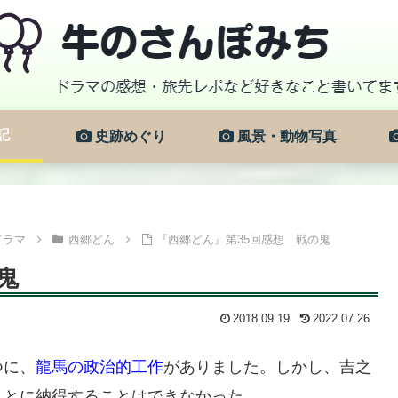
記
史跡めぐり
風景・動物写真
ドラマ
西郷どん
『西郷どん』第35回感想 戦の鬼
鬼
2018.09.19
2022.07.26
つに、
龍馬の政治的工作
がありました。しかし、吉之
ことに納得することはできなかった…。