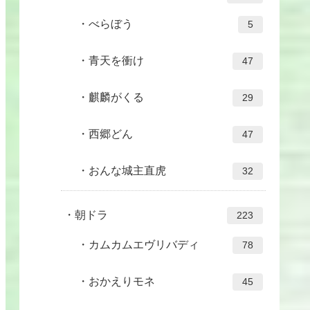
べらぼう
5
青天を衝け
47
麒麟がくる
29
西郷どん
47
おんな城主直虎
32
朝ドラ
223
カムカムエヴリバディ
78
おかえりモネ
45