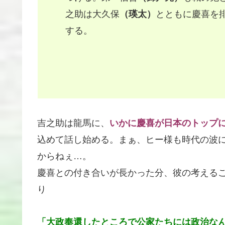
之助は大久保
（瑛太）
とともに慶喜を
する。
吉之助は龍馬に、
いかに慶喜が日本のトップ
込めて話し始める。まぁ、ヒー様も時代の波
からねぇ…。
慶喜との付き合いが長かった分、彼の考える
り
「大政奉還したところで公家たちには政治な