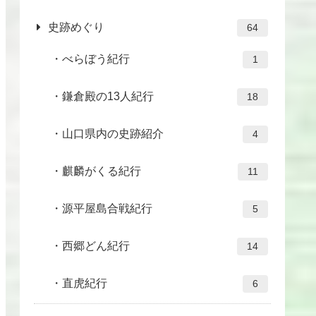
史跡めぐり
64
べらぼう紀行
1
鎌倉殿の13人紀行
18
山口県内の史跡紹介
4
麒麟がくる紀行
11
源平屋島合戦紀行
5
西郷どん紀行
14
直虎紀行
6