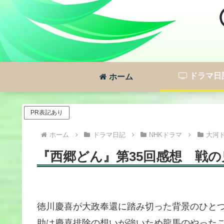
ドラマ日
ホーム
PR表記あり
ホーム
ドラマ日記
NHKドラマ
大河
『西郷どん』第35回感想 戦の
徳川慶喜が大政奉還に踏み切った背景のひと
助は慶喜排除の想いが強いため龍馬のやった