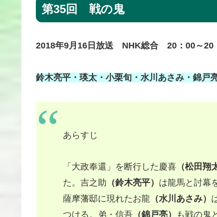
第35回 戦の鬼
2018年9月16日放送 NHK総合 20：00～20
鈴木亮平・瑛太・小栗旬・水川あさみ・錦戸
あらすじ
「大政奉還」を断行した慶喜
（松田翔
た。吉之助
（鈴木亮平）
は龍馬と討幕
薩摩藩邸に現れたお龍
（水川あさみ）
つける。弟・信吾
（錦戸亮）
も戦の鬼