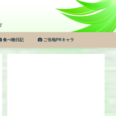
食べ物日記
ご当地PRキャラ