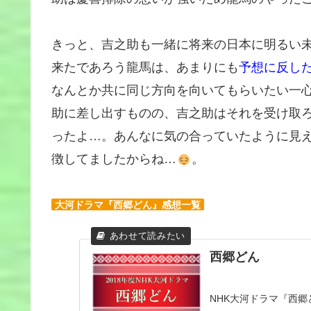
きっと、吉之助も一緒に将来の日本に明るい
来たであろう龍馬は、あまりにも
予想に反し
なんとか共に同じ方向を向いてもらいたい一
助に差し出すものの、吉之助はそれを受け取
ったよ…。あんなに気の合っていたように見
徴してましたからね…
。
大河ドラマ『西郷どん』感想一覧
西郷どん
NHK大河ドラマ『西