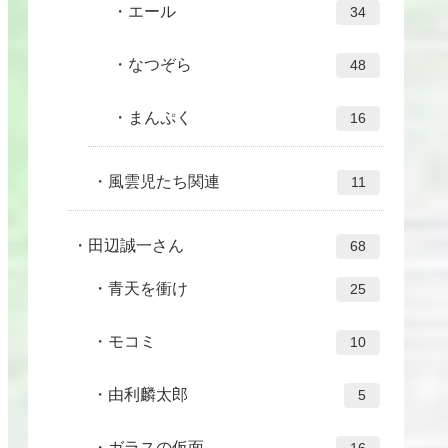
エール
34
なつぞら
48
まんぷく
16
風雲児たち関連
11
田辺誠一さん
68
青天を衝け
25
モコミ
10
由利麟太郎
5
ガラスの仮面