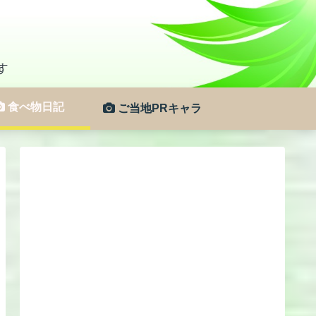
食べ物日記
ご当地PRキャラ