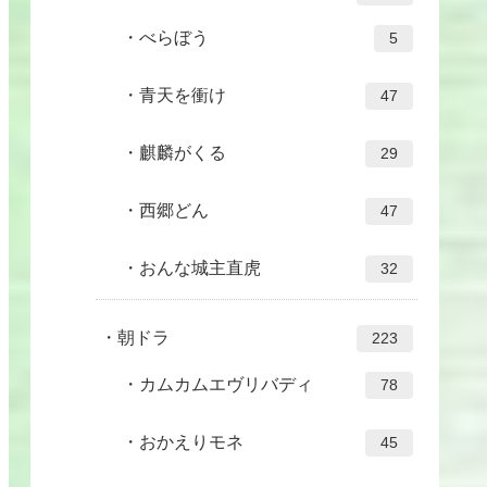
べらぼう
5
青天を衝け
47
麒麟がくる
29
西郷どん
47
おんな城主直虎
32
朝ドラ
223
カムカムエヴリバディ
78
おかえりモネ
45