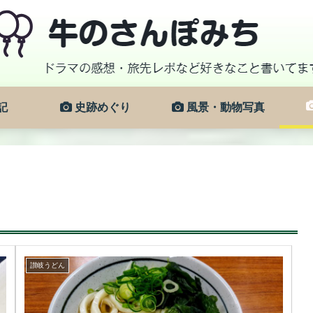
記
史跡めぐり
風景・動物写真
讃岐うどん