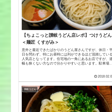
【ちょこっと讃岐うどん店レポ】つけうどん
＜麺匠 くすがみ＞
意外と最近できたばかりのうどん屋さんですが、休日・
日を問わず、特にお昼時には列ができるほど混雑してい
人気店となってます。住宅地の一角にあるお店ですが、
幅も狭くない方なので分かりやすいと思います。駐車場
意外と広いので（といってもそんな...
2018.02.
讃岐うどん