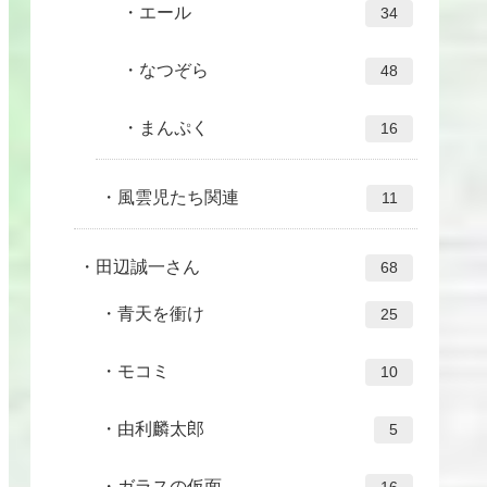
エール
34
なつぞら
48
まんぷく
16
風雲児たち関連
11
田辺誠一さん
68
青天を衝け
25
モコミ
10
由利麟太郎
5
ガラスの仮面