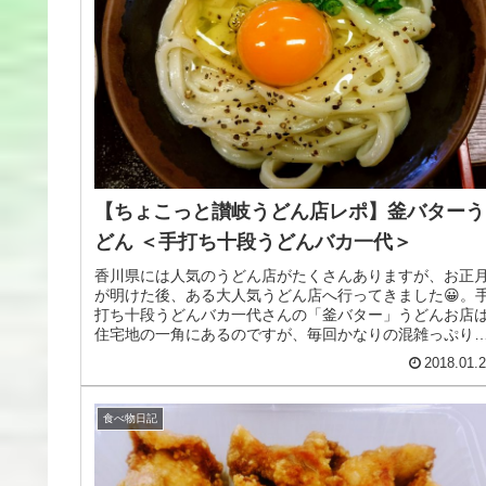
【ちょこっと讃岐うどん店レポ】釜バターう
どん ＜手打ち十段うどんバカ一代＞
香川県には人気のうどん店がたくさんありますが、お正
が明けた後、ある大人気うどん店へ行ってきました😀。
打ち十段うどんバカ一代さんの「釜バター」うどんお店
住宅地の一角にあるのですが、毎回かなりの混雑っぷり
で。特に大型の休みの期間は全国から...
2018.01.
食べ物日記