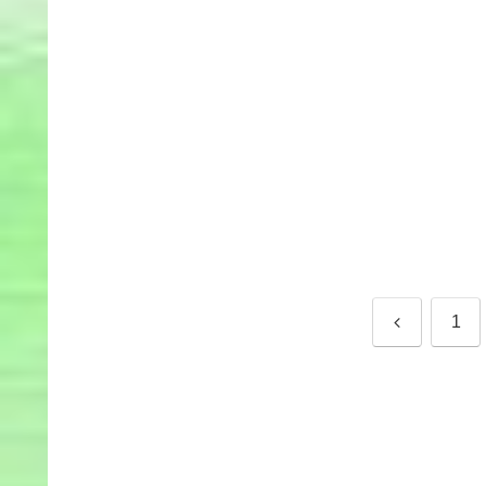
前
1
へ