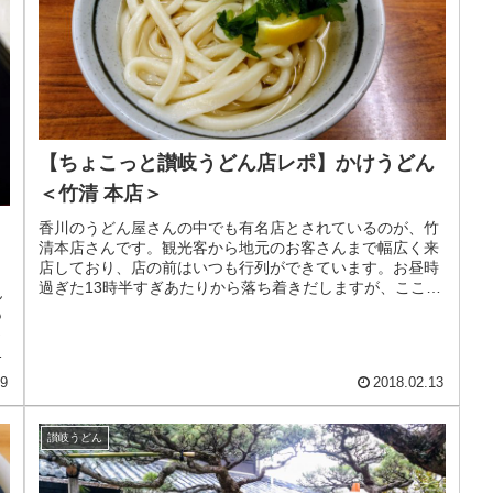
【ちょこっと讃岐うどん店レポ】かけうどん
＜竹清 本店＞
香川のうどん屋さんの中でも有名店とされているのが、竹
清本店さんです。観光客から地元のお客さんまで幅広く来
店しており、店の前はいつも行列ができています。お昼時
過ぎた13時半すぎあたりから落ち着きだしますが、ここの
ん
お店では絶対に注文したい「半熟...
も
さ
目
19
2018.02.13
讃岐うどん