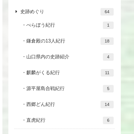
史跡めぐり
64
べらぼう紀行
1
鎌倉殿の13人紀行
18
山口県内の史跡紹介
4
麒麟がくる紀行
11
源平屋島合戦紀行
5
西郷どん紀行
14
直虎紀行
6