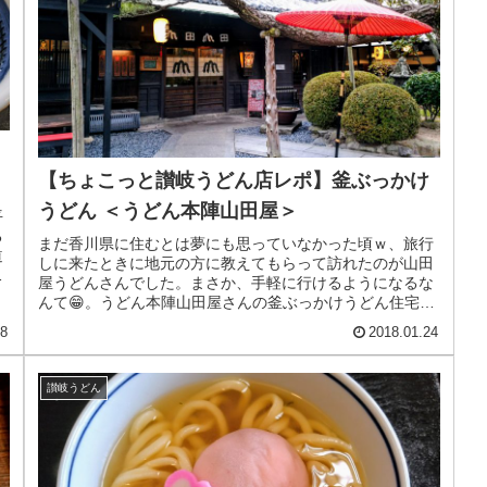
【ちょこっと讃岐うどん店レポ】釜ぶっかけ
うどん ＜うどん本陣山田屋＞
平
る
まだ香川県に住むとは夢にも思っていなかった頃ｗ、旅行
道
しに来たときに地元の方に教えてもらって訪れたのが山田
も
屋うどんさんでした。まさか、手軽に行けるようになるな
んて😁。うどん本陣山田屋さんの釜ぶっかけうどん住宅地
を外れて少し坂を上がった場所にあ...
08
2018.01.24
讃岐うどん