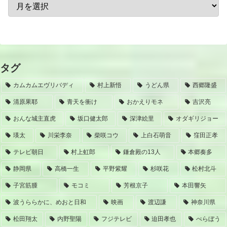
タグ
カムカムエヴリバディ
村上新悟
うどん県
西郷隆盛
清原果耶
青天を衝け
おかえりモネ
吉沢亮
おんな城主直虎
坂口健太郎
深津絵里
オダギリジョー
瑛太
川栄李奈
柴咲コウ
上白石萌音
窪田正孝
テレビ朝日
村上虹郎
鎌倉殿の13人
本郷奏多
静岡県
高橋一生
平野紫耀
杉咲花
松村北斗
子宮筋腫
モコミ
芳根京子
本田響矢
波うららかに、めおと日和
映画
渡辺謙
神奈川県
松田翔太
内野聖陽
フジテレビ
迫田孝也
べらぼう