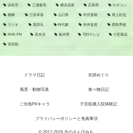
浜松市
三浦春馬
横浜流星
広島県
ロボコン
相棒
三谷幸喜
山口県
半沢直樹
尾上松也
ラジオ
真田丸
時代劇
井伊直虎
西島秀俊
NHK-FM
高木渉
栃木県
TBSテレビ
小芝風花
安田顕
ドラマ日記
史跡めぐり
風景・動物写真
食べ物日記
ご当地PRキャラ
子宮筋腫入院体験記
プライバシーポリシーと免責事項
© 2017-2026 牛のさんぽみち.