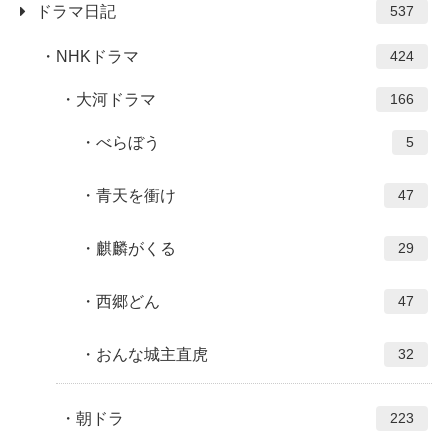
ドラマ日記
537
NHKドラマ
424
大河ドラマ
166
べらぼう
5
青天を衝け
47
麒麟がくる
29
西郷どん
47
おんな城主直虎
32
朝ドラ
223