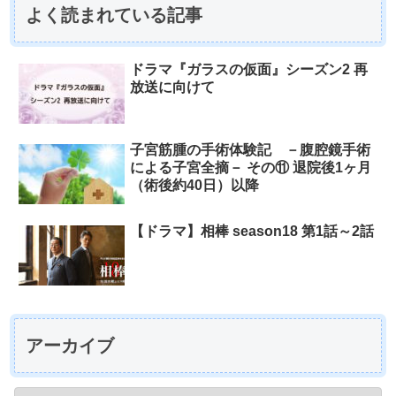
よく読まれている記事
ドラマ『ガラスの仮面』シーズン2 再
放送に向けて
子宮筋腫の手術体験記 －腹腔鏡手術
による子宮全摘－ その⑪ 退院後1ヶ月
（術後約40日）以降
【ドラマ】相棒 season18 第1話～2話
アーカイブ