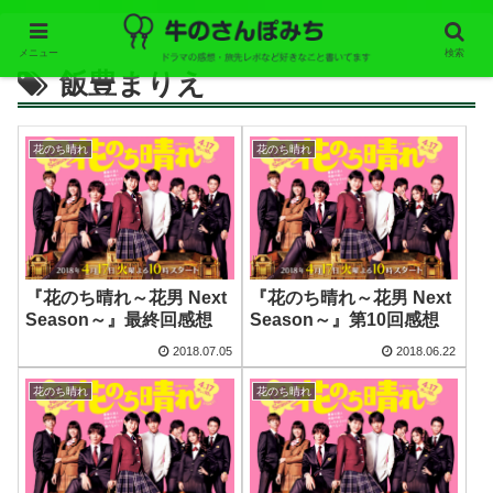
メニュー
検索
飯豊まりえ
花のち晴れ
花のち晴れ
『花のち晴れ～花男 Next
『花のち晴れ～花男 Next
Season～』最終回感想
Season～』第10回感想
2018.07.05
2018.06.22
花のち晴れ
花のち晴れ