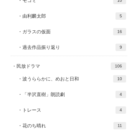
モコミ
10
由利麟太郎
5
ガラスの仮面
16
過去作品振り返り
9
民放ドラマ
106
波うららかに、めおと日和
10
「半沢直樹」朗読劇
4
トレース
4
花のち晴れ
11