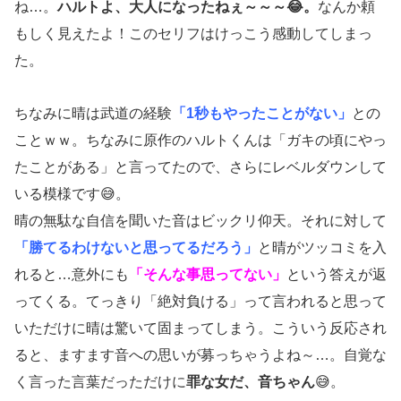
ね…。
ハルトよ、大人になったねぇ～～～😂。
なんか頼
もしく見えたよ！このセリフはけっこう感動してしまっ
た。
ちなみに晴は武道の経験
「1秒もやったことがない」
との
ことｗｗ。ちなみに原作のハルトくんは「ガキの頃にやっ
たことがある」と言ってたので、さらにレベルダウンして
いる模様です😅。
晴の無駄な自信を聞いた音はビックリ仰天。それに対して
「勝てるわけないと思ってるだろう」
と晴がツッコミを入
れると…意外にも
「そんな事思ってない」
という答えが返
ってくる。てっきり「絶対負ける」って言われると思って
いただけに晴は驚いて固まってしまう。こういう反応され
ると、ますます音への思いが募っちゃうよね～…。自覚な
く言った言葉だっただけに
罪な女だ、音ちゃん
😅。