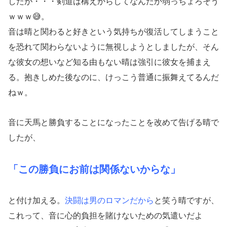
したが・・・剣道は構えからしてなんだか弱っちょろそう
ｗｗｗ😅。
音は晴と関わると好きという気持ちが復活してしまうこと
を恐れて関わらないように無視しようとしましたが、そん
な彼女の想いなど知る由もない晴は強引に彼女を捕まえ
る。抱きしめた後なのに、けっこう普通に振舞えてるんだ
ねｗ。
音に天馬と勝負することになったことを改めて告げる晴で
したが、
「この勝負にお前は関係ないからな」
と付け加える。
決闘は男のロマンだから
と笑う晴ですが、
これって、音に心的負担を賭けないための気遣いだよ