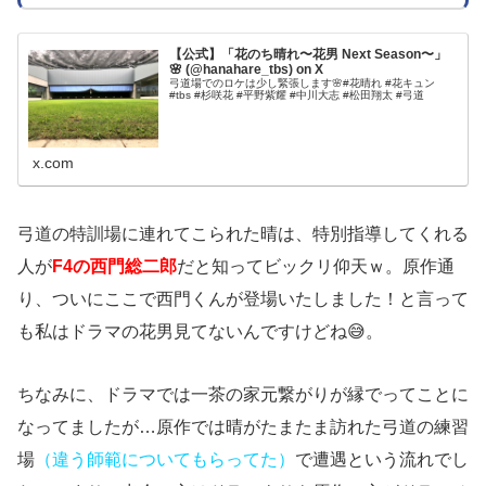
【公式】「花のち晴れ〜花男 Next Season〜」
🌸 (@hanahare_tbs) on X
弓道場でのロケは少し緊張します🌸#花晴れ #花キュン
#tbs #杉咲花 #平野紫耀 #中川大志 #松田翔太 #弓道
x.com
弓道の特訓場に連れてこられた晴は、特別指導してくれる
人が
F4の西門総二郎
だと知ってビックリ仰天ｗ。原作通
り、ついにここで西門くんが登場いたしました！と言って
も私はドラマの花男見てないんですけどね😅。
ちなみに、ドラマでは一茶の家元繋がりが縁でってことに
なってましたが…原作では晴がたまたま訪れた弓道の練習
場
（違う師範についてもらってた）
で遭遇という流れでし