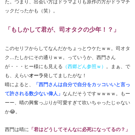
た。つまり、出会い方はドラマよりも原作の方がドラマチ
ックだったかも（笑）。
「もしかして君が、司オタクの少年！？」
このセリフからしてなんだかちょっとウケたｗｗ。司オタ
ク…たしかにその通りｗｗ。っていうか、西門さん
が・・・ヒー様にも見える
（西郷どん参照ｗ）
。まぁ、で
も、えらい
オーラ
発してましたがな！
晴によると、
「西門さんは自分で自分をカッコいいと言っ
て許される数少ない偉人」
なんだそうですｗｗｗｗ。もー
ーー、晴の興奮っぷりが可愛すぎて吹いちゃったじゃない
か😂。
西門は晴に
「君はどうしてそんなに必死になってるの？」