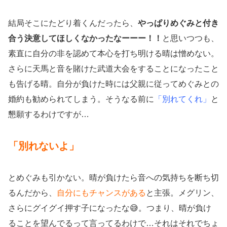
結局そこにたどり着くんだったら、
やっぱりめぐみと付き
合う決意してほしくなかったなーーー！！
と思いつつも、
素直に自分の非を認めて本心を打ち明ける晴は憎めない。
さらに天馬と音を賭けた武道大会をすることになったこと
も告げる晴。自分が負けた時には父親に従ってめぐみとの
婚約も勧められてしまう。そうなる前に
「別れてくれ」
と
懇願するわけですが…
「別れないよ」
とめぐみも引かない。晴が負けたら音への気持ちを断ち切
るんだから、
自分にもチャンスがある
と主張。メグリン、
さらにグイグイ押す子になったな😅。つまり、晴が負け
ることを望んでるって言ってるわけで…それはそれでちょ