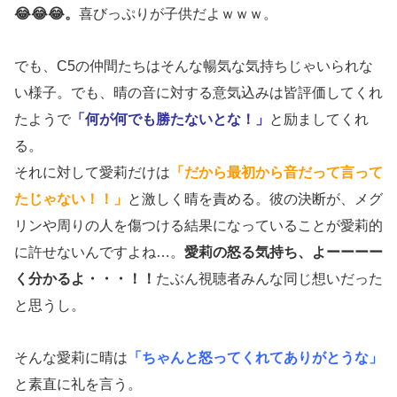
😂😂😂。
喜びっぷりが子供だよｗｗｗ。
でも、C5の仲間たちはそんな暢気な気持ちじゃいられな
い様子。でも、晴の音に対する意気込みは皆評価してくれ
たようで
「何が何でも勝たないとな！」
と励ましてくれ
る。
それに対して愛莉だけは
「だから最初から音だって言って
たじゃない！！」
と激しく晴を責める。彼の決断が、メグ
リンや周りの人を傷つける結果になっていることが愛莉的
に許せないんですよね…。
愛莉の怒る気持ち、よーーーー
く分かるよ・・・！！
たぶん視聴者みんな同じ想いだった
と思うし。
そんな愛莉に晴は
「ちゃんと怒ってくれてありがとうな」
と素直に礼を言う。