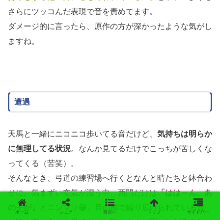
さらにツッコんだ表現で音を責めてます。
ダメージ的に言ったら、原作の方が深かったような気がし
ますね。
遭遇
天馬と一緒にニコニコ歩いてる音だけど、
気持ちは明らか
に無理してる状況
。なんか見てるだけでこっちが苦しくな
ってくる（苦笑）。
そんなとき、弓道の練習場へ行くとなんと晴たちと鉢合わ
せに。気まずい空気が漂う中、西門だけは
「はは～ん、あ
の子が」
とニンマリ😁。目の前で繰り広げられている音
ホーム
シェア
目次へ
トップ
サイドバー