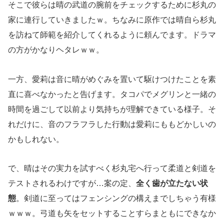
そこで彼らは晴の武道の腕前をチェックするために杉丸の
家に連行していきましたｗ。ちなみに原作では晴自ら杉丸
を訪ねて師範を紹介してくれるように頼んでます。ドラマ
の方がかなりヘタレｗｗ。
一方、愛莉は音に晴がめぐみを置いて駆けつけたことを素
直に喜べなかったと告げます。タコパでメグリンと一緒の
時間を過ごして以前より気持ちが理解できている様子。そ
れだけに、音のフラフラした行動は愛莉にももどかしいの
かもしれない。
で、晴はその実力を試すべく杉丸宅へ行って柔道と剣道を
テストされるわけですが…案の定、
全く歯が立たない状
態
。剣道に至ってはフェンシングの構えまでしちゃう有様
ｗｗｗ。弓道も矢をセットすることすらまともにできなか