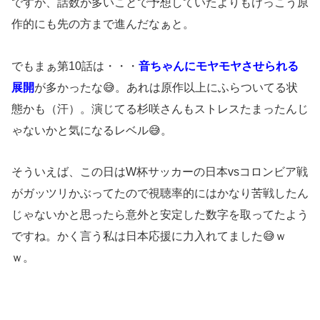
ですが、話数が多いことで予想していたよりもけっこう原
作的にも先の方まで進んだなぁと。
でもまぁ第10話は・・・
音ちゃんにモヤモヤさせられる
展開
が多かったな😅。あれは原作以上にふらついてる状
態かも（汗）。演じてる杉咲さんもストレスたまったんじ
ゃないかと気になるレベル😅。
そういえば、この日はW杯サッカーの日本vsコロンビア戦
がガッツリかぶってたので視聴率的にはかなり苦戦したん
じゃないかと思ったら意外と安定した数字を取ってたよう
ですね。かく言う私は日本応援に力入れてました😅ｗ
ｗ。