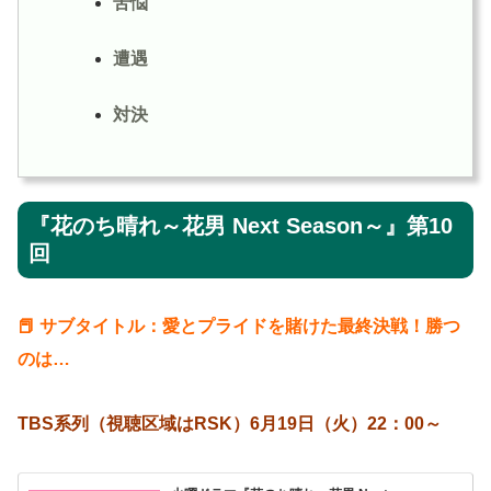
苦悩
遭遇
対決
『花のち晴れ～花男 Next Season～』第10
回
📕 サブタイトル：愛とプライドを賭けた最終決戦！勝つ
のは…
TBS系列（視聴区域はRSK）6月19日（火）22：00～