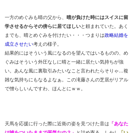
一方のめぐみも晴の父から、
晴が負けた時にはスイスに留
学させるからその傍らに居てほしい
と頼まれていた。あく
までも、晴とめぐみを付けたい・・・つまりは
政略結婚を
成立させたい
考えの様子。
結果的にはそういう風になるのを望んではいるものの、め
ぐみはそういう外圧なしに晴と一緒に居たい気持ちが強
い。あんな風に裏取引みたいなこと言われたらそりゃ…複
雑な気持ちにもなるよなぁ。この滝藤さんの芝居がリアル
で憎らしいんですわ、ほんとにｗｗ。
天馬を応援に行った際に近衛の姿を見つけた音は
「あなた
は嘘をついたままで平気なの？」
と詰め寄る。しかし
「い