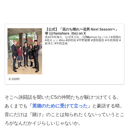
【公式】「花のち晴れ〜花男 Next Season〜」
🌸 (@hanahare_tbs) on X
音&C5🌸海斗、なぜ木刀を…🤔⁉️📸photo by ハルト#花晴れ
#花キュン #tbs #杉咲花 #平野紫耀 #濱田龍臣 #今田美桜 #
鈴木仁 #中田圭祐
x.com
そこへ決闘話を聞いたC5の仲間たちが駆けつけてくる。
あくまでも
「英徳のために受けて立った」
と豪語する晴。
音にだけは『賭け』のことは知られたくないっていうとこ
ろがなんだかイジらしいじゃないか。