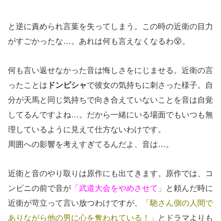
と逆に責められ言葉を失ってしまう。この時の近衛の目力
がすごかったな…。あれは何も言えなくなるわ😵。
何も言い返せなかった音は悔しさをにじませる。近衛の言
ったことは
ドンピシャ
で彼女の気持ちに刺さった様子。自
分が天馬と同じ気持ちで向き合えていないことを音は自覚
してるんですよね…。だから一緒にいる場面でもいつも無
理しているように見えて仕方ないわけです。
周囲への影響を考えすぎてるんだよ、音は…。
近衛と音のやり取りは原作にも出てきます。原作では、コ
ンビニの前で音が
「武道大会をやめさせて」
と頼んだ時に
近衛が苛立って言い放つわけですが、
「馳さん側の人間で
ありながら他の男に心を奪われている！」
とドラマよりも