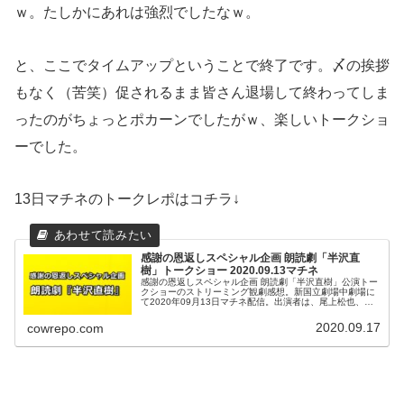
ｗ。たしかにあれは強烈でしたなｗ。
と、ここでタイムアップということで終了です。〆の挨拶
もなく（苦笑）促されるまま皆さん退場して終わってしま
ったのがちょっとポカーンでしたがｗ、楽しいトークショ
ーでした。
13日マチネのトークレポはコチラ↓
感謝の恩返しスペシャル企画 朗読劇「半沢直
樹」トークショー 2020.09.13マチネ
感謝の恩返しスペシャル企画 朗読劇「半沢直樹」公演トー
クショーのストリーミング観劇感想。新国立劇場中劇場に
て2020年09月13日マチネ配信。出演者は、尾上松也、山
崎銀之丞、南野陽子、土田英生、藤森慎吾
2020.09.17
cowrepo.com