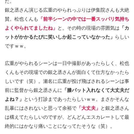
た。
銀之丞さん演じる広重のやられっぷりは伊集院さんも大絶
賛。松也くんも
「前半シーンの中では一番スッパリ気持ち
よくやられてましたね」
と。その時の現場の雰囲気は
「カ
ットがかかるたびに笑いしか起こっていなかった」
らしい
ですｗｗ。
広重がやられるシーンは一日中撮影があったらしく、松也
くんもその現場での銀之丞さんが面白くて仕方なかったら
しいです（笑）。瀬名に広重が投げ飛ばされるシーンは事
前に監督から銀之丞さんに
「膝パット入れなくて大丈夫だ
よね？」
という打診まであったらしいｗｗ。まさかそんな
乱暴にはされないと思って余裕で
「大丈夫」
と銀之丞さん
は構えてたらしいのですが、どんどんエスカレートして最
終的にはかなり痛いことになってたそうな（笑）。