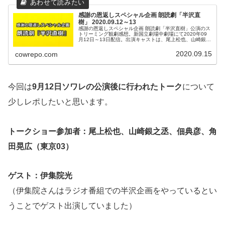
感謝の恩返しスペシャル企画 朗読劇「半沢直
樹」 2020.09.12～13
感謝の恩返しスペシャル企画 朗読劇「半沢直樹」公演のス
トリーミング観劇感想。新国立劇場中劇場にて2020年09
月12日～13日配信。出演キャストは、尾上松也、山崎銀之
丞、賀来賢人、佃典彦、角田晃広（東京03）、南野陽子、
土田英生
2020.09.15
cowrepo.com
今回は
9月12日ソワレの公演後に行われたトーク
について
少しレポしたいと思います。
トークショー参加者：尾上松也、山崎銀之丞、佃典彦、角
田晃広（東京03）
ゲスト：伊集院光
（伊集院さんはラジオ番組での半沢企画をやっているとい
うことでゲスト出演していました）