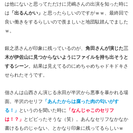
は他にないと思ってただけに児嶋さんの出演を知った時に
は
「出るんかい」
と思ったらしいのですがｗｗ、最終回で
良い働きをするらしいので羨ましいと地団駄踏んでました
ｗ。
銀之丞さんが印象に残っているのが、
角田さんが演じた三
木が伊佐山に見つからないようにファイルを持ち出そうと
するシーン
。結果は見えてるのにめちゃめちゃドキドキさ
せられたそうです。
佃さんは山西さん演じる永田が半沢から悪事を暴かれる場
面。半沢のセリフ
「あんたからは腐った肉の匂いがす
る！」
というのを聞いた時に
「なんじゃこのセリフ
は！？」
とビビったそうな（笑）。あんなセリフなかなか
書けるものじゃない、とかなり印象に残ってるらしいｗ