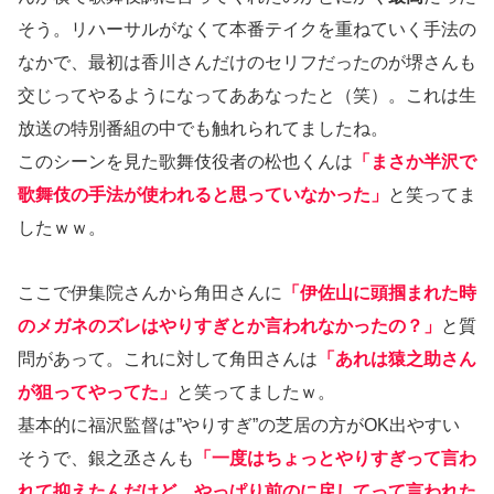
そう。リハーサルがなくて本番テイクを重ねていく手法の
なかで、最初は香川さんだけのセリフだったのが堺さんも
交じってやるようになってああなったと（笑）。これは生
放送の特別番組の中でも触れられてましたね。
このシーンを見た歌舞伎役者の松也くんは
「まさか半沢で
歌舞伎の手法が使われると思っていなかった」
と笑ってま
したｗｗ。
ここで伊集院さんから角田さんに
「伊佐山に頭掴まれた時
のメガネのズレはやりすぎとか言われなかったの？」
と質
問があって。これに対して角田さんは
「あれは猿之助さん
が狙ってやってた」
と笑ってましたｗ。
基本的に福沢監督は”やりすぎ”の芝居の方がOK出やすい
そうで、銀之丞さんも
「一度はちょっとやりすぎって言わ
れて抑えたんだけど、やっぱり前のに戻してって言われた