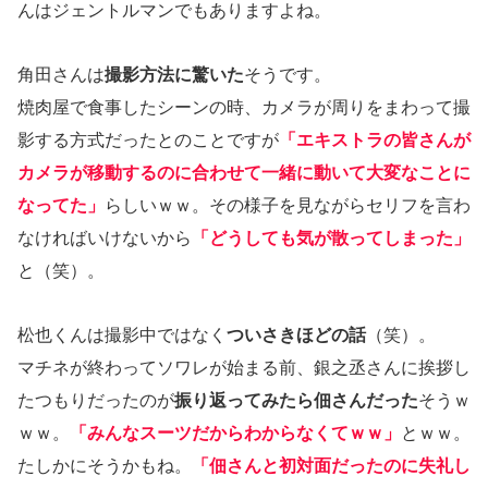
んはジェントルマンでもありますよね。
角田さんは
撮影方法に驚いた
そうです。
焼肉屋で食事したシーンの時、カメラが周りをまわって撮
影する方式だったとのことですが
「エキストラの皆さんが
カメラが移動するのに合わせて一緒に動いて大変なことに
なってた」
らしいｗｗ。その様子を見ながらセリフを言わ
なければいけないから
「どうしても気が散ってしまった」
と（笑）。
松也くんは撮影中ではなく
ついさきほどの話
（笑）。
マチネが終わってソワレが始まる前、銀之丞さんに挨拶し
たつもりだったのが
振り返ってみたら佃さんだった
そうｗ
ｗｗ。
「みんなスーツだからわからなくてｗｗ」
とｗｗ。
たしかにそうかもね。
「佃さんと初対面だったのに失礼し