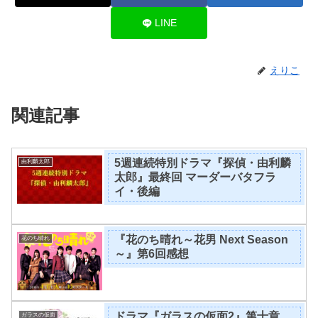
LINE
えりこ
関連記事
5週連続特別ドラマ『探偵・由利麟
由利麟太郎
太郎』最終回 マーダーバタフラ
イ・後編
『花のち晴れ～花男 Next Season
花のち晴れ
～』第6回感想
ドラマ『ガラスの仮面2』第十章
ガラスの仮面