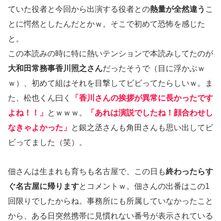
ていた役者と今回から出演する役者との
熱量が全然違う
こ
とに愕然としたんだとかｗ。そこで初めて恐怖を感じた
と。
この本読みの時に特に熱いテンションで本読みしてたのが
大和田常務事香川照之さん
だったそうで（目に浮かぶｗ
ｗ）、初めて組はそれを目撃してビビってたらしいｗ。ま
た、松也くん曰く
「香川さんの挨拶が異常に長かったです
よね！！」
とｗｗｗ。
「あれは演説でしたね！顔合わせし
なきゃよかった」
と銀之丞さんも角田さんも思い出してビ
ビってました（笑）。
佃さんは生まれも育ちも名古屋で、この日も
終わったらす
ぐ名古屋に帰ります
とコメントｗ。佃さんの出番はこの1
回限りでしたからね。事務所にも所属していなかったこと
から、ある日突然携帯に見慣れない番号が表示されている