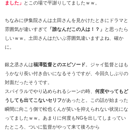
ました」
とこの場で平謝りしてましたｗｗ。
ちなみに伊集院さんは土田さんを見かけたときにドラマと
雰囲気が違いすぎて
「誰なんだこの人は！？」
と思ったら
しいｗｗ。土田さんはだいぶ雰囲気違いますよね、確か
に。
銀之丞さんは
福澤監督とのエピソード
。ジャイ監督とはも
うかなり長い付き合いになるそうですが、今回久しぶりの
対面だったそうです。
スパイラルでやり込められるシーンの時、
何度やってもど
うしても出てこないセリフ
があったと。この話が始まった
瞬間に向こう側で松也くんが笑いを抑えられない状況にな
ってましたｗｗ。あまりに何度もNGを出してしまってい
たところ、ついに監督がやって来て後ろから