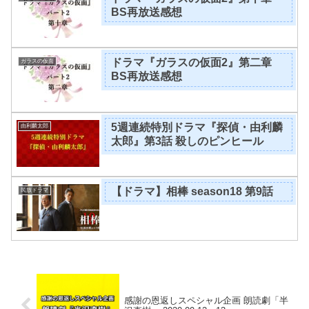
BS再放送感想
ドラマ『ガラスの仮面2』第二章
ガラスの仮面
BS再放送感想
5週連続特別ドラマ『探偵・由利麟
由利麟太郎
太郎』第3話 殺しのピンヒール
【ドラマ】相棒 season18 第9話
民放ドラマ
感謝の恩返しスペシャル企画 朗読劇「半