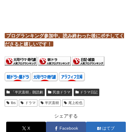
ブログランキング参加中。読み終わった後にポチしてく
ださると嬉しいです！
「半沢直樹」朗読劇
民放ドラマ
ドラマ日記
tbs
ドラマ
半沢直樹
尾上松也
シェアする
X
Facebook
はてブ