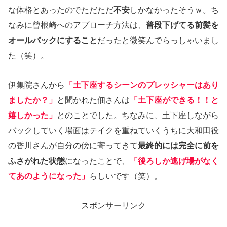
な体格とあったのでただただ
不安
しかなかったそうｗ。ち
なみに曾根崎へのアプローチ方法は、
普段下げてる前髪を
オールバックにすること
だったと微笑んでらっしゃいまし
た（笑）。
伊集院さんから
「土下座するシーンのプレッシャーはあり
ましたか？」
と聞かれた佃さんは
「土下座ができる！！と
嬉しかった」
とのことでした。ちなみに、土下座しながら
バックしていく場面はテイクを重ねていくうちに大和田役
の香川さんが自分の傍に寄ってきて
最終的には完全に前を
ふさがれた状態
になったことで、
「後ろしか逃げ場がなく
てあのようになった」
らしいです（笑）。
スポンサーリンク