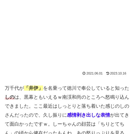
2021.06.01
2023.10.16
万千代が
「井伊」
を名乗って徳川で奉公していると知った
しの
は、黒幕ともいえるｗ南渓和尚のところへ怒鳴り込ん
できました。ここ最近はしっとりと落ち着いた感じのしの
さんだったので、久し振りに
感情剥き出しな表情
が出てき
て面白かったですｗ。しーちゃんの顔芸は「ちりとてち
ん」の頃から健在だったもんね。あの怒りっぷりを見る