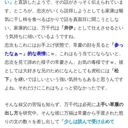
い」
と直訴したようで、その話がさっそく伝えられていま
す。ところが、忠次がいくら説得しようとしても家康は暢
気に干し柿を食べるばかりで話を真面目に聞こうとしな
い。家康的には、万千代は
「井伊」
として仕えさせるとい
う気持ちに傾いているようですね。
忠次もこれにはお手上げ状態で、常慶の顔を見ると
「参っ
たなぁ～」的な表情
にｗ。これはもう当てにならないと、
忠次を見て諦めた様子の常慶さん、お気の毒様ですｗ。彼
としては大好きな兄のためになんとしても虎松には
「松
下」
を継いでほしいという強い気持ちもあると思うんです
よね。それだけにこれはちょっと切なかったです。
そんな叔父の苦悩も知らず、万千代は必死に
上手い草履の
出し方
を研究中。そんな彼に万福は常慶から手渡された怒
りの文の数々を差し出して
「少しは読んで受け止めて