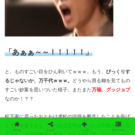
「あぁぁ～～！！！！！」
と、ものすごい目をひん剥いてｗｗｗ。もう、
びっくりす
るじゃないか、万千代ｗｗｗ。
どうやら滑る糊を見てもの
すごい妙案を思いついた様子。またまた
万福、グッジョブ
なのか！？？
松下家に戻ったおとわは虎松の説得を断念したことを告げ
ます。常慶さえも
「これ以上文句を言ったら印象が悪くな
ホーム
シェア
トップ
サイドバー
るかも」
と説得断念を報告。それを聞いてしのは涙ながら