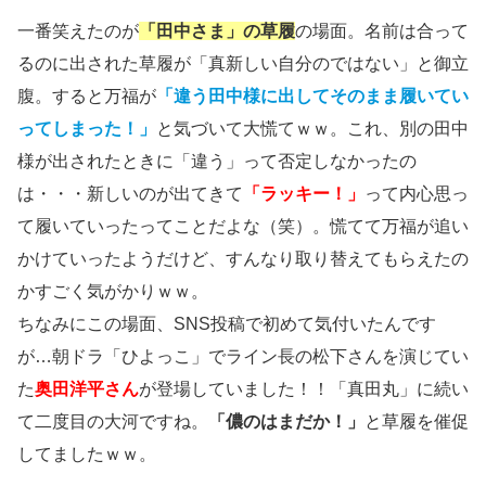
一番笑えたのが
「田中さま」の草履
の場面。名前は合って
るのに出された草履が「真新しい自分のではない」と御立
腹。すると万福が
「違う田中様に出してそのまま履いてい
ってしまった！」
と気づいて大慌てｗｗ。これ、別の田中
様が出されたときに「違う」って否定しなかったの
は・・・新しいのが出てきて
「ラッキー！」
って内心思っ
て履いていったってことだよな（笑）。慌てて万福が追い
かけていったようだけど、すんなり取り替えてもらえたの
かすごく気がかりｗｗ。
ちなみにこの場面、SNS投稿で初めて気付いたんです
が…朝ドラ「ひよっこ」でライン長の松下さんを演じてい
た
奥田洋平さん
が登場していました！！「真田丸」に続い
て二度目の大河ですね。
「儂のはまだか！」
と草履を催促
してましたｗｗ。