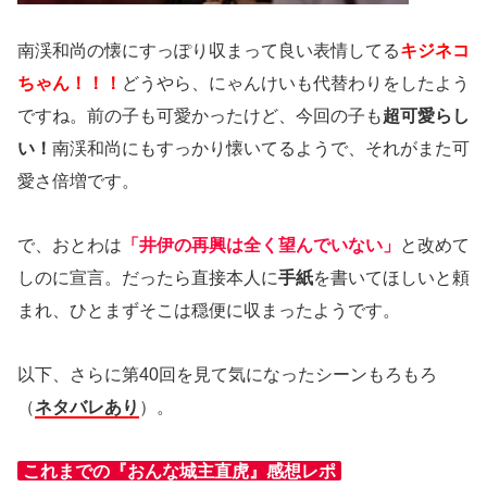
南渓和尚の懐にすっぽり収まって良い表情してる
キジネコ
ちゃん！！！
どうやら、にゃんけいも代替わりをしたよう
ですね。前の子も可愛かったけど、今回の子も
超可愛らし
い！
南渓和尚にもすっかり懐いてるようで、それがまた可
愛さ倍増です。
で、おとわは
「井伊の再興は全く望んでいない」
と改めて
しのに宣言。だったら直接本人に
手紙
を書いてほしいと頼
まれ、ひとまずそこは穏便に収まったようです。
以下、さらに第40回を見て気になったシーンもろもろ
（
ネタバレあり
）。
これまでの『おんな城主直虎』感想レポ