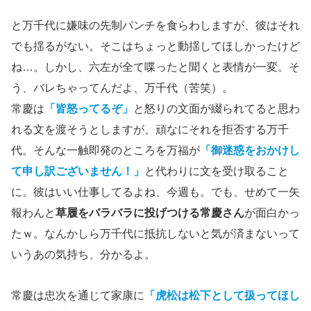
と万千代に嫌味の先制パンチを食らわしますが、彼はそれ
でも揺るがない。そこはちょっと動揺してほしかったけど
ね…。しかし、六左が全て喋ったと聞くと表情が一変。そ
う、バレちゃってんだよ、万千代（苦笑）。
常慶は
「皆怒ってるぞ」
と怒りの文面が綴られてると思わ
れる文を渡そうとしますが、頑なにそれを拒否する万千
代。そんな一触即発のところを万福が
「御迷惑をおかけし
て申し訳ございません！」
と代わりに文を受け取ること
に。彼はいい仕事してるよね、今週も。でも、せめて一矢
報わんと
草履をバラバラに投げつける常慶さん
が面白かっ
たｗ。なんかしら万千代に抵抗しないと気が済まないって
いうあの気持ち、分かるよ。
常慶は忠次を通じて家康に
「虎松は松下として扱ってほし