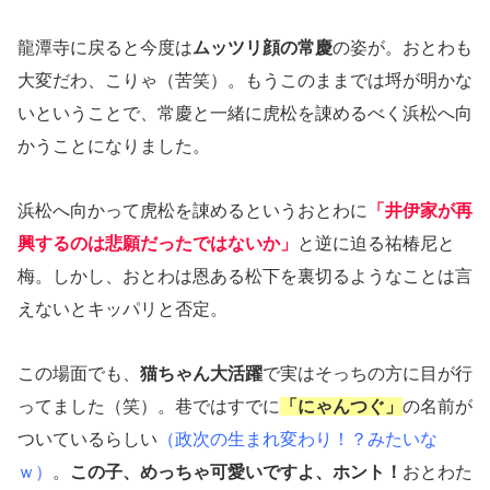
龍潭寺に戻ると今度は
ムッツリ顔の常慶
の姿が。おとわも
大変だわ、こりゃ（苦笑）。もうこのままでは埒が明かな
いということで、常慶と一緒に虎松を諌めるべく浜松へ向
かうことになりました。
浜松へ向かって虎松を諌めるというおとわに
「井伊家が再
興するのは悲願だったではないか」
と逆に迫る祐椿尼と
梅。しかし、おとわは恩ある松下を裏切るようなことは言
えないとキッパリと否定。
この場面でも、
猫ちゃん大活躍
で実はそっちの方に目が行
ってました（笑）。巷ではすでに
「にゃんつぐ」
の名前が
ついているらしい
（政次の生まれ変わり！？みたいな
ｗ）
。
この子、めっちゃ可愛いですよ、ホント！
おとわた