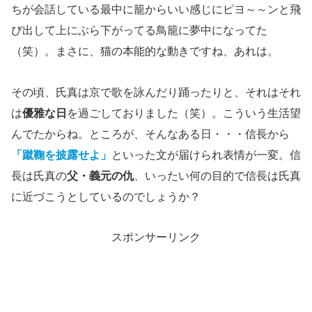
ちが会話している最中に籠からいい感じにピヨ～～ンと飛
び出して上にぶら下がってる鳥籠に夢中になってた
（笑）。まさに、猫の本能的な動きですね、あれは。
その頃、氏真は京で歌を詠んだり踊ったりと、それはそれ
は
優雅な日
を過ごしておりました（笑）。こういう生活望
んでたからね。ところが、そんなある日・・・信長から
「蹴鞠を披露せよ」
といった文が届けられ表情が一変。信
長は氏真の
父・義元の仇
、いったい何の目的で信長は氏真
に近づこうとしているのでしょうか？
スポンサーリンク