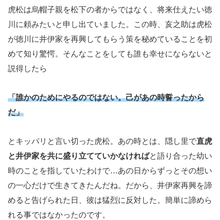
虎松は烏帽子親を松下の者からではなく、将来仕えたい徳
川に頼みたいと申し出ていました。この時、亥之助は虎松
が徳川に井伊家を再興してもらう策を秘めていることを初
めて知り驚愕。そんなことをしても誰も幸せにならないと
説得したら
「誰かのためにやるのではない。己があの時誓ったから
だ」
とキッパリと言い切った虎松。あの時とは、隠し里で
直虎
と井伊家を共に盛り立てていかなければ
と語り合った幼い
時のことを指していたわけで…あの日からずっとその想い
の一心だけで生きてきたんだね。だから、井伊家再興を諦
めると告げられた日、彼は猛烈に反対した。簡単に諦めら
れる事ではなかったのです。