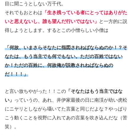
目に聞こうとしない万千代。
それでもおとわは
「生き残っている者にとってはありがた
いと思えないし、誰も望んだ行いではない」
と一方的に説
得しようとします。するとこの小憎らしい小僧は
「何故、いまさらそなたに指図されねばならぬのか！？そ
なたは、もう当主でも何でもない。ただの百姓ではない
か！ただの百姓に、何故俺が説教されねばならぬの
だ！！！」
と言い放ちやがった！！この
「そなたはもう当主ではな
い」
っていうの、あれ、井伊家最後の日に南渓が幼い虎松
にニヤリとしながら囁いてた言葉と同じだよな？やっぱり
こう動くことを視野に入れてあの言葉を吹き込んだな（苦
笑）。