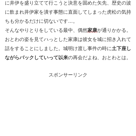
に井伊を盛り立てて行こうと決意を固めた矢先、歴史の波
に飲まれ井伊家を潰す事態に直面してしまった虎松の気持
ちも分かるだけに切ないです…。
そんなやりとりをしている最中、偶然
家康
が通りかかる。
おとわの姿を見てハっとした家康は彼女を城に招き入れて
話をすることにしました。城明け渡し事件の時に
土下座し
ながらバックしていって以来
の再会だよね、おとわとは。
スポンサーリンク