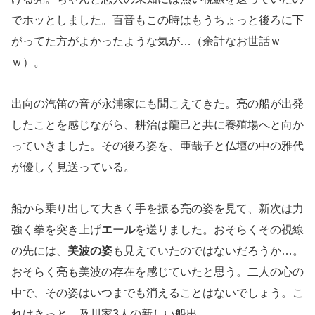
でホッとしました。百音もこの時はもうちょっと後ろに下
がってた方がよかったような気が…（余計なお世話ｗ
ｗ）。
出向の汽笛の音が永浦家にも聞こえてきた。亮の船が出発
したことを感じながら、耕治は龍己と共に養殖場へと向か
っていきました。その後ろ姿を、亜哉子と仏壇の中の雅代
が優しく見送っている。
船から乗り出して大きく手を振る亮の姿を見て、新次は力
強く拳を突き上げ
エール
を送りました。おそらくその視線
の先には、
美波の姿
も見えていたのではないだろうか…。
おそらく亮も美波の存在を感じていたと思う。二人の心の
中で、その姿はいつまでも消えることはないでしょう。こ
れはきっと、及川家3人の新しい船出。