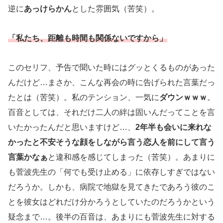
逆に
あっけらかん
とした雰囲気（苦笑）。
「私たち、距離も時間も関係ないですから」
このセリフ、予告で聞いた時にはグッとくるものがあった
んだけど…まさか、こんな再会の時に告げられた言葉だっ
たとは（苦笑）。私のテンション、一気に
ダウンｗｗｗ
。
百音としては、それだけ二人の絆は固いんだってことを言
いたかったんだと思いますけど…、
2年半も会いに来れな
かったと不安そうな顔をしながら言う恋人を前にして言う
言葉かなぁ
と違和感を感じてしまった（苦笑）。あまりに
も菅波先生の「何でも受け止める」に依存しすぎではない
だろうか。しかも、病院で地獄を見てきたであろう彼のこ
とを彼女はどれだけ分かろうとしていたのだろうかという
疑念まで…。後半の百音は、あまりにも菅波先生に対する