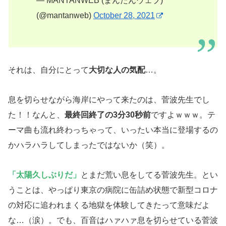
— MANTANWEB (まんたんウェブ)
(@mantanweb)
October 28, 2021
それは、自分にとって
大切な人の気配
…。
息を切らせながら海岸にやって来たのは、菅波先生でし
た！！なんと、
最終回終了の3分30秒前
ですよｗｗｗ。テ
ーマ曲も流れ終わっちゃって、いったい本当に登場するの
かハラハラしてしまったではないか（笑）。
「太陽久しぶりだ」
とまだ荒い息をしてる菅波先生。とい
うことは、やっぱり東京の病院に缶詰め状態で新型コロナ
の対応に追われまくる地獄を体験してきたって意味だよ
な…（涙）。でも、百音はハァハァ息を切らせている菅波