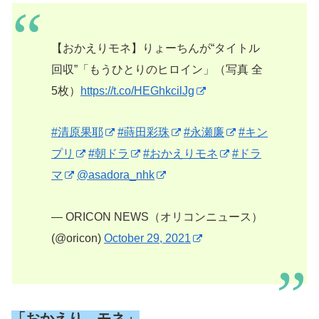
【おかえりモネ】りょーちんが“タイトル
回収”「もうひとりのヒロイン」（写真 全
5枚）
https://t.co/HEGhkcilJg
#清原果耶
#蒔田彩珠
#永瀬廉
#キン
プリ
#朝ドラ
#おかえりモネ
#ドラ
マ
@asadora_nhk
— ORICON NEWS（オリコンニュース）
(@oricon)
October 29, 2021
「おかえり、モネ」