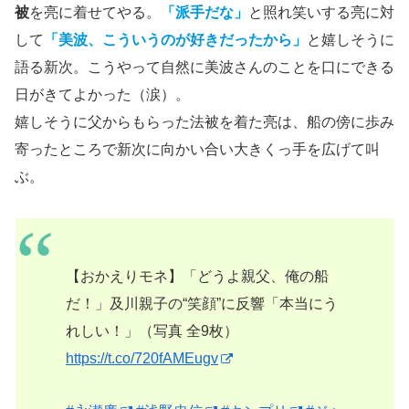
被
を亮に着せてやる。
「派手だな」
と照れ笑いする亮に対
して
「美波、こういうのが好きだったから」
と嬉しそうに
語る新次。こうやって自然に美波さんのことを口にできる
日がきてよかった（涙）。
嬉しそうに父からもらった法被を着た亮は、船の傍に歩み
寄ったところで新次に向かい合い大きくっ手を広げて叫
ぶ。
【おかえりモネ】「どうよ親父、俺の船
だ！」及川親子の“笑顔”に反響「本当にう
れしい！」（写真 全9枚）
https://t.co/720fAMEugv