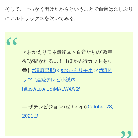
そして、せっかく開けたからということで百音は久しぶり
にアルトサックスを吹いてみる。
＜おかえりモネ最終回＞百音たちの“数年
後”が描かれる…！【ほか先行カットあり
📷】
#清原果耶
#おかえりモネ
#朝ド
ラ
#連続テレビ小説
https://t.co/jLSjMA1W4A
— ザテレビジョン (@thetvjp)
October 28,
2021