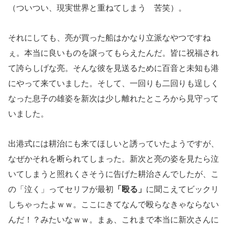
（ついつい、現実世界と重ねてしまう 苦笑）。
それにしても、亮が買った船はかなり立派なやつですね
ぇ。本当に良いものを譲ってもらえたんだ。皆に祝福され
て誇らしげな亮。そんな彼を見送るために百音と未知も港
にやって来ていました。そして、一回りも二回りも逞しく
なった息子の雄姿を新次は少し離れたところから見守って
いました。
出港式には耕治にも来てほしいと誘っていたようですが、
なぜかそれを断られてしまった。新次と亮の姿を見たら泣
いてしまうと照れくさそうに告げた耕治さんでしたが、こ
の「泣く」ってセリフが最初
「殴る」
に聞こえてビックリ
しちゃったよｗｗ。ここにきてなんで殴らなきゃならない
んだ！？みたいなｗｗ。まぁ、これまで本当に新次さんに