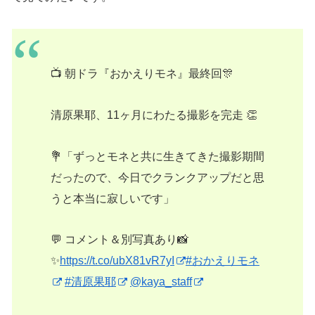
📺 朝ドラ『おかえりモネ』最終回🎊
清原果耶、11ヶ月にわたる撮影を完走 👏
💐「ずっとモネと共に生きてきた撮影期間
だったので、今日でクランクアップだと思
うと本当に寂しいです」
💬 コメント＆別写真あり📸
✨
https://t.co/ubX81vR7yI
#おかえりモネ
#清原果耶
@kaya_staff