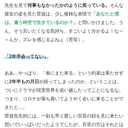
先生を見て
何事もなかったかのように笑っている。
そんな
彼女の姿を見た菅波は、少し複雑な表情で
「あなたと僕
は、違う時空で生きているのか？」
と問いかけました。う
ん、そう言いたくなる気持ち、すごいよく分かるよ！な～
～んか、ズレを感じるよねぇ（苦笑）。
「2年半会ってない」
ああ…やっぱり、「春にまた来る」という約束は果たせず
に
2年半もの月日
が経ってしまったのか。ということは、
ついにドラマが現実世界を追い越したってことになるな。
つまり、コロナが落ち着いてようやく会いに来ることがで
きたと…。
菅波先生的には、一刻も早く愛しい百音の顔を見に来たい
想いでいっぱいだったようでしたが、百音の方はそれとは