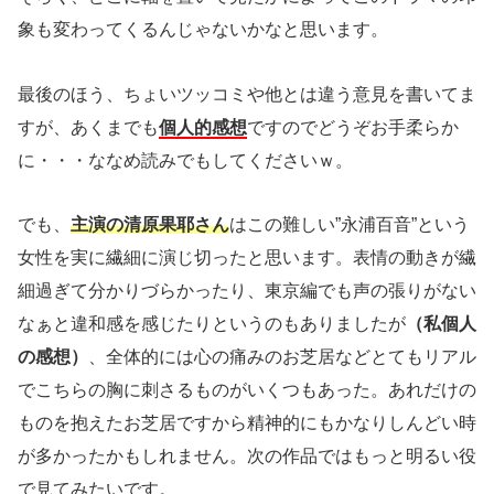
象も変わってくるんじゃないかなと思います。
最後のほう、ちょいツッコミや他とは違う意見を書いてま
すが、あくまでも
個人的感想
ですのでどうぞお手柔らか
に・・・ななめ読みでもしてくださいｗ。
でも、
主演の清原果耶さん
はこの難しい”永浦百音”という
女性を実に繊細に演じ切ったと思います。表情の動きが繊
細過ぎて分かりづらかったり、東京編でも声の張りがない
なぁと違和感を感じたりというのもありましたが
（私個人
の感想）
、全体的には心の痛みのお芝居などとてもリアル
でこちらの胸に刺さるものがいくつもあった。あれだけの
ものを抱えたお芝居ですから精神的にもかなりしんどい時
が多かったかもしれません。次の作品ではもっと明るい役
で見てみたいです。