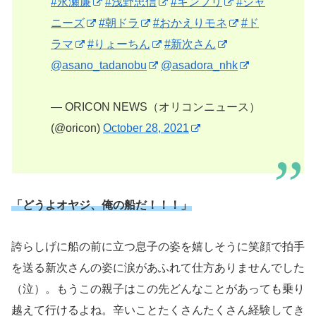
#永瀬廉
#浅野忠信
#キンプリ
#ジャ
ニーズ
#朝ドラ
#おかえりモネ
#ド
ラマ
#りょーちん
#新次さん
@asano_tadanobu
@asadora_nhk
— ORICON NEWS（オリコンニュース）
(@oricon)
October 28, 2021
「どうよオヤジ、俺の船だ！！！」
誇らしげに船の前に立つ息子の姿を嬉しそうに笑顔で拍手
を送る新次さんの姿に涙があふれて仕方ありませんでした
（泣）。もうこの親子はこの先どんなことがあっても乗り
越えて行けるよね。辛いことたくさんたくさん経験してき