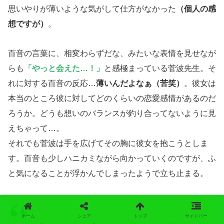
思いやりが薄いような気がして仕方がなかった
（個人の感
想ですが）
。
百音の言葉に、相変わらずだな、みたいな表情を見せなが
らも
「やっと会えた…！」
と感極まっている菅波先生。そ
れに対する百音の反応…
薄いんだよなぁ（苦笑）
。彼女は
本当のところ彼に対してどのくらいの恋愛感情があるのだ
ろうか。どうも想いのバランスが釣り合ってないように見
えちゃって…。
それでも菅波は手を広げてその胸に彼女を抱こうとしま
す。百音も少しハニカミながら向かっていくのですが、ふ
と気になることが浮かんでしまったようで立ち止まる。
ホーム
シェア
トップ
サイドバー