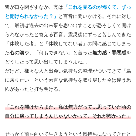
皆が口を閉ざすなか、亮は
「これを見るのが怖くて、ずっ
と開けられなかった？」
と百音に問いかける。それに対し
て、最初は過去の出来事を思い出すことが恐ろしくて開け
られなかったと答える百音。震災後にずっと苦しんできた
「体験した者」と「体験してない者」の間に感じてしまっ
た
心の溝
や、「何もできない」と言った
無力感・罪悪感
を
どうしたって思い出してしまうよね…。
だけど、様々な人と出会い気持ちの整理がついてきて「島
に戻りたい」という素直な気持ちを取り戻した今は違う恐
怖があったと打ち明ける。
「これを開けたらまた、私は無力だって…思っていた頃の
自分に戻ってしまうんじゃないかって、それが怖かった」
せっかく前を向いて生きようという気持ちになってきたと