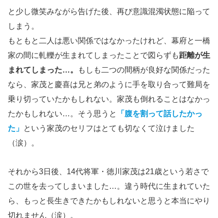
と少し微笑みながら告げた後、再び意識混濁状態に陥って
しまう。
もともと二人は悪い関係ではなかったけれど、幕府と一橋
家の間に軋轢が生まれてしまったことで図らずも
距離が生
まれてしまった…。
もしも二つの間柄が良好な関係だった
なら、家茂と慶喜は兄と弟のように手を取り合って難局を
乗り切っていたかもしれない。家茂も倒れることはなかっ
たかもしれない…。そう思うと
「腹を割って話したかっ
た」
という家茂のセリフはとても切なくて泣けました
（涙）。
それから3日後、14代将軍・徳川家茂は21歳という若さで
この世を去ってしまいました…。違う時代に生まれていた
ら、もっと長生きできたかもしれないと思うと本当にやり
切れません（涙）。