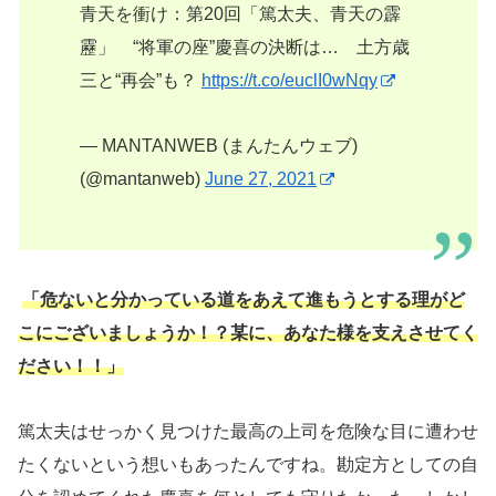
青天を衝け：第20回「篤太夫、青天の霹
靂」 “将軍の座”慶喜の決断は… 土方歳
三と“再会”も？
https://t.co/euclI0wNqy
— MANTANWEB (まんたんウェブ)
(@mantanweb)
June 27, 2021
「危ないと分かっている道をあえて進もうとする理がど
こにございましょうか！？某に、あなた様を支えさせてく
ださい！！」
篤太夫はせっかく見つけた最高の上司を危険な目に遭わせ
たくないという想いもあったんですね。勘定方としての自