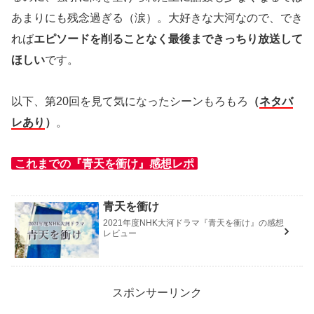
あまりにも残念過ぎる（涙）。大好きな大河なので、でき
れば
エピソードを削ることなく最後まできっちり放送して
ほしい
です。
以下、第20回を見て気になったシーンもろもろ
（
ネタバ
レあり
）
。
これまでの『青天を衝け』感想レポ
青天を衝け
2021年度NHK大河ドラマ『青天を衝け』の感想
レビュー
スポンサーリンク