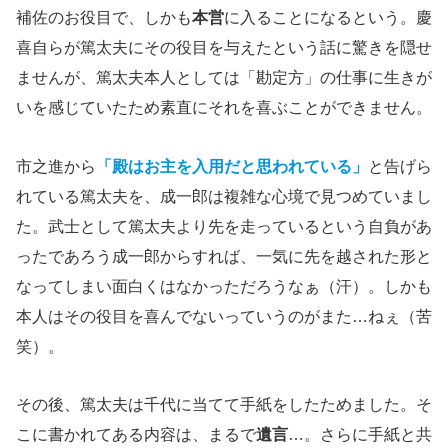
補佐のお役目で、しかも
本営
に入ることになるという。慶
喜自らが篤太夫にその役目を与えたという話に驚きを隠せ
ませんが、篤太夫本人としては「勘定方」の仕事に生きが
いを感じていたため素直にそれを喜ぶことができません。
市之進から
「殿はお主を入用だと思われている」
と告げら
れている篤太夫を、成一郎は複雑な心境で見つめていまし
た。武士として篤太夫より先を走っているという自負があ
ったであろう成一郎からすれば、一気に先を越された形と
なってしまい面白くはなかっただろうなぁ（汗）。しかも
本人はその役目を喜んでないっていうのがまた…ねぇ（苦
笑）。
その後、篤太夫は千代に当てて手紙をしたためました。そ
こに書かれてある内容は、まるで
遺言
…。さらに手紙と共