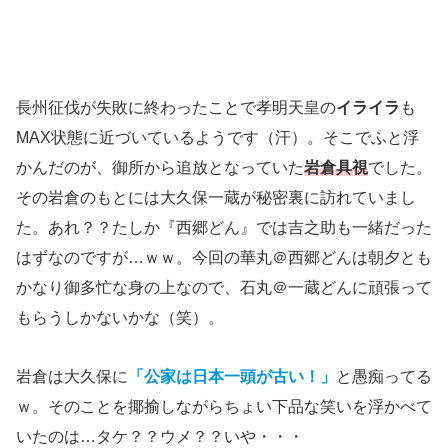
長州征伐が失敗に終わったことで孝明天皇の
イライラ
も
MAX状態に近づいているようです（汗）。そこでふと浮
かんだのが、御所から追放となっていた
岩倉具視
でした。
その岩倉のもとには大久保一蔵が秘密裏に訪れていまし
た。あれ？？たしか『西郷どん』では吉之助も一緒だった
はずなのですが…ｗｗ。今回の華丸＠西郷どんは朝夕とも
かなり御多忙な身の上なので、石丸＠一蔵どんに頑張って
もらうしかないかな（笑）。
岩倉は大久保に
「公家は日本一頭が古い！」
と愚痴ってる
ｗ。そのことを揶揄しながらちょい下品な笑いを浮かべて
いたのは…タケ？？ウメ？？いや・・・