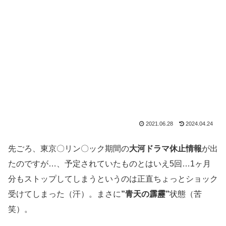
2021.06.28
2024.04.24
先ごろ、東京〇リン〇ック期間の
大河ドラマ休止情報
が出
たのですが…、予定されていたものとはいえ5回…1ヶ月
分もストップしてしまうというのは正直ちょっとショック
受けてしまった（汗）。まさに
”青天の霹靂”
状態（苦
笑）。