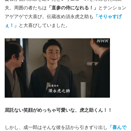
夫。周囲の者たちは
「直参の侍になれる！」
とテンション
アゲアゲで大喜び。伝蔵改め須永虎之助も
「そりゃすげ
ぇ！」
と大喜びしていました。
屈託ない笑顔がめっちゃ可愛いな、虎之助くん！！
しかし、成一郎はそんな彼を話から引きずり出し
「喜んで