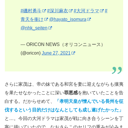
#磯村勇斗
#深川麻衣
#大河ドラマ
#
青天を衝け
@hayato_isomura
@nhk_seiten
— ORICON NEWS（オリコンニュース）
(@oricon)
June 27, 2021
さらに家茂は、帝の妹である和宮を妻に迎えながらも攘夷
を果たせなかったことに深い
罪悪感
を抱いていたことを告
白する。だからせめて、
「孝明天皇が憎んでいる長州を征
伐するという目的だけはなんとしても成し遂げたかった」
と…。今回の大河ドラマは家茂が戦に向き合うシーンを丁
寧に描いていたので、なおさらこのセリフの重みが沁みま