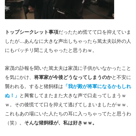
トップシークレット事項
だったため慌てて口を抑えていま
したが…あんなに大きな声出しちゃったら篤太夫以外の人
にもバッチリ聞こえちゃったと思うわｗ。
家茂の訃報を聞いた篤太夫は家茂に子供がいなかったこと
を気にかけ、
将軍家が今後どうなってしまうのか
と不安に
襲われる。すると猪飼様は
「我が殿が将軍になるかもしれ
ぬ！」
と興奮してまたまた大きな声で口走ってしまうｗ
ｗ。その後慌てて口を抑えて逃げてしまいましたがｗｗ、
これもあの場にいた人たちの耳に入っちゃってたと思うわ
（笑）。
そんな猪飼様が、私は好きｗｗ。