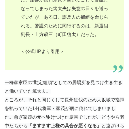
なってしまった篤太夫は失意の日々を送っ
ていたが、ある日、謀反人の捕縛を命じら
れる。警護のために同行するのは、新選組
副長・土方歳三（町田啓太）だった。
＜公式HPより引用＞
一橋家家臣の”勘定組頭”としての居場所を見つけ生き生き
と働いていた篤太夫。
ところが、それと同じくして長州征伐のため大坂城で指揮
を執っていた14代将軍・家茂が病に倒れてしまいまし
た。急ぎ家茂の元へ駆けつけた慶喜でしたが、どうやら老
中たちから
「ますます上様の具合が悪くなる」
と遠ざけら