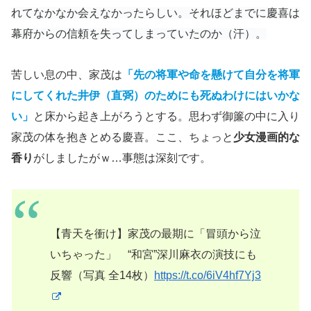
れてなかなか会えなかったらしい。それほどまでに慶喜は
幕府からの信頼を失ってしまっていたのか（汗）。
苦しい息の中、家茂は
「先の将軍や命を懸けて自分を将軍
にしてくれた井伊（直弼）のためにも死ぬわけにはいかな
い」
と床から起き上がろうとする。思わず御簾の中に入り
家茂の体を抱きとめる慶喜。ここ、ちょっと
少女漫画的な
香り
がしましたがｗ…事態は深刻です。
【青天を衝け】家茂の最期に「冒頭から泣
いちゃった」 “和宮”深川麻衣の演技にも
反響（写真 全14枚）
https://t.co/6iV4hf7Yj3