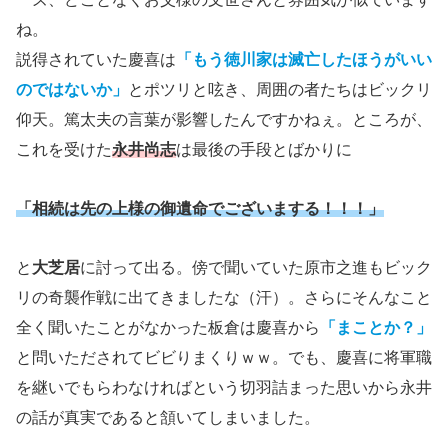
ね。
説得されていた慶喜は
「もう徳川家は滅亡したほうがいい
のではないか」
とポツリと呟き、周囲の者たちはビックリ
仰天。篤太夫の言葉が影響したんですかねぇ。ところが、
これを受けた
永井尚志
は最後の手段とばかりに
「相続は先の上様の御遺命でございまする！！！」
と
大芝居
に討って出る。傍で聞いていた原市之進もビック
リの奇襲作戦に出てきましたな（汗）。さらにそんなこと
全く聞いたことがなかった板倉は慶喜から
「まことか？」
と問いただされてビビりまくりｗｗ。でも、慶喜に将軍職
を継いでもらわなければという切羽詰まった思いから永井
の話が真実であると頷いてしまいました。