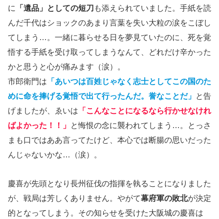
に
「遺品」としての短刀
も添えられていました。手紙を読
んだ千代はショックのあまり言葉を失い大粒の涙をこぼし
てしまう…。一緒に暮らせる日を夢見ていたのに、死を覚
悟する手紙を受け取ってしまうなんて、どれだけ辛かった
かと思うと心が痛みます（涙）。
市郎衛門は
「あいつは百姓じゃなく志士としてこの国のた
めに命を捧げる覚悟で出て行ったんだ。誉なことだ」
と告
げましたが、ゑいは
「こんなことになるなら行かせなけれ
ばよかった！！」
と悔恨の念に襲われてしまう…。とっさ
まも口ではああ言ってたけど、本心では断腸の思いだった
んじゃないかな…（涙）。
慶喜が先頭となり長州征伐の指揮を執ることになりました
が、戦局は芳しくありません。やがて
幕府軍の敗北
が決定
的となってしまう。その知らせを受けた大阪城の慶喜は