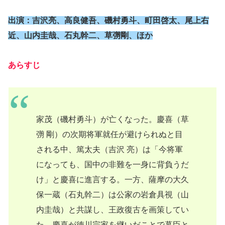
出演：吉沢亮、高良健吾、磯村勇斗、町田啓太、尾上右
近、山内圭哉、石丸幹二、草彅剛、
ほか
あらすじ
家茂（磯村勇斗）が亡くなった。慶喜（草
彅 剛）の次期将軍就任が避けられぬと目
される中、篤太夫（吉沢 亮）は「今将軍
になっても、国中の非難を一身に背負うだ
け」と慶喜に進言する。一方、薩摩の大久
保一蔵（石丸幹二）は公家の岩倉具視（山
内圭哉）と共謀し、王政復古を画策してい
た。慶喜が徳川宗家を継いだことで幕臣と