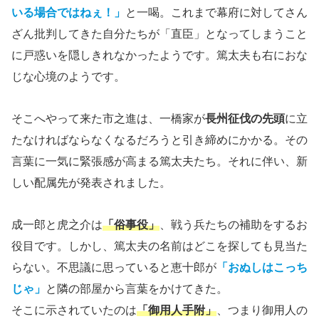
いる場合ではねぇ！」
と一喝。これまで幕府に対してさん
ざん批判してきた自分たちが「直臣」となってしまうこと
に戸惑いを隠しきれなかったようです。篤太夫も右におな
じな心境のようです。
そこへやって来た市之進は、一橋家が
長州征伐の先頭
に立
たなければならなくなるだろうと引き締めにかかる。その
言葉に一気に緊張感が高まる篤太夫たち。それに伴い、新
しい配属先が発表されました。
成一郎と虎之介は
「俗事役」
、戦う兵たちの補助をするお
役目です。しかし、篤太夫の名前はどこを探しても見当た
らない。不思議に思っていると恵十郎が
「おぬしはこっち
じゃ」
と隣の部屋から言葉をかけてきた。
そこに示されていたのは
「御用人手附」
、つまり御用人の