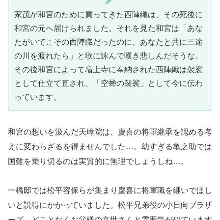
家茂が和宮のために買ってきた西陣織は、その死後に
和宮の元へ届けられました。それを見た和宮は「あな
たがいてこその西陣織だったのに、あなたと共に三途
の川を渡れたら」と歌に詠んで嘆き悲しんだそうな。
その後和宮によって増上寺に奉納された西陣織は袈裟
として仕立て直され、「空蝉の袈裟」として今に伝わ
っています。
和宮の想いを汲んだ天璋院は、慶喜の将軍継承を認める考
えに変わらざるを得ませんでした…。幼すぎる亀之助では
国難を乗り切るのは実質的に無理でしょうしね…。
一橋邸では松平容保らが集まり慶喜に将軍職を継いでほし
いと説得にかかっていました。松平兄弟役の小日向ブラザ
ーズ、どことなくお父様の文世さんと雰囲気が似ています