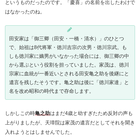
というものだったのです。「慶喜」の名前を出したわけで
はなかったのね。
田安家は「御三卿（田安・一橋・清水）」のひとつ
で、始祖は8代将軍・徳川吉宗の次男・徳川宗武。も
しも徳川家に嫡男がいなかった場合には、御三卿の中
から選ぶという役割を担っていました。家茂は、徳川
宗家に血統が一番近いとされる田安亀之助を後継にと
遺言を残したそうです。亀之助は後に「徳川家達」と
名を改め昭和の時代まで存命します。
しかしこの時
亀之助
はまだ4歳と幼すぎたため反対の声も
上がりましたが、天璋院は家茂の遺言だとしてそれを聞き
入れようとはしませんでした。