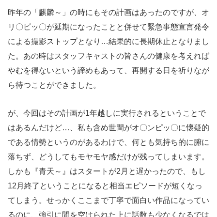
昨年の「麒麟～」の時にもその計画はあったのですが、オ
リ〇ピッ〇が延期になったことと併せて緊急事態宣言発令
による撮影ストップとなり…結果的に長期休止となりまし
た。あの時はスタッフキャストの皆さんの健康を考えれば
やむを得ないという諦めもあって、再開する日を祈りなが
ら待つことができました。
が、今回はその計画が1年越しに実行されるということで
はあるんだけど…、私も含め世間がオ〇ンピッ〇に懐疑的
である情勢というのがあるわけで、何とも気持ち的に腑に
落ちず、どうしてもモヤモヤ感だけが残ってしまいます。
しかも『青天～』はスタートが2月と遅かったので、もし
12月終了ということになると相当エピソードが短くなっ
てしまう。せっかくここまで丁寧で面白い作品になってい
るのに、強引に間を空けられた上に話数も少なくなるでは