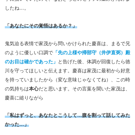
したね…。
「あなたにその覚悟はあるか？」
鬼気迫る表情で家茂から問いかけられた慶喜は、まるで兄
のように優しい口調で
「先の上様や掃部守（井伊直弼）殿
のお目は確かであった」
と告げた後、体調が回復したら徳
川を守ってほしいと伝えます。慶喜は家茂に最初から好意
を持っていましたから（変な意味じゃなくてね）、この時
の気持ちは
本心
だと思います。その言葉を聞いた家茂は、
慶喜に縋りながら
「私はずっと、あなたとこうして…腹を割って話してみた
かった…」