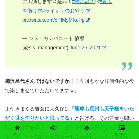
に出演します☺︎是非！
#梅沢昌代
#青天
を衝け
#ライオンのおやつ
pic.twitter.com/pPfMyMKcPp
— シス・カンパニー 俳優部
(@sis_management)
June 26, 2021
梅沢昌代さんではないですか！！
今回もかなり個性的な役
で楽しませていただいてますｗ。
ボヤきまくる岩倉に大久保は
「薩摩も長州も天子様をいた
だく世を作りたいと思ってる」
と告げる。その言葉を聞い
た岩倉は大感激！！
「お上が王政復古を果たすのじ
ホーム
シェア
トップ
サイドバー
ゃ！！」
と一気にやる気モードに火が付いたようですｗ。