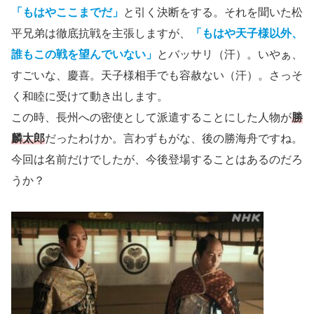
「もはやここまでだ」
と引く決断をする。それを聞いた松
平兄弟は徹底抗戦を主張しますが、
「もはや天子様以外、
誰もこの戦を望んでいない」
とバッサリ（汗）。いやぁ、
すごいな、慶喜。天子様相手でも容赦ない（汗）。さっそ
く和睦に受けて動き出します。
この時、長州への密使として派遣することにした人物が
勝
麟太郎
だったわけか。言わずもがな、後の勝海舟ですね。
今回は名前だけでしたが、今後登場することはあるのだろ
うか？