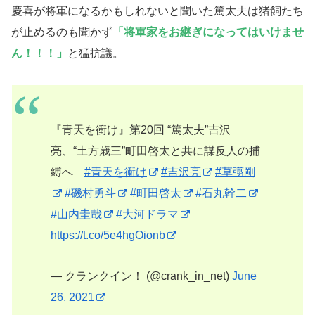
慶喜が将軍になるかもしれないと聞いた篤太夫は猪飼たち
が止めるのも聞かず
「将軍家をお継ぎになってはいけませ
ん！！！」
と猛抗議。
『青天を衝け』第20回 “篤太夫”吉沢
亮、“土方歳三”町田啓太と共に謀反人の捕
縛へ
#青天を衝け
#吉沢亮
#草彅剛
#磯村勇斗
#町田啓太
#石丸幹二
#山内圭哉
#大河ドラマ
https://t.co/5e4hgOionb
— クランクイン！ (@crank_in_net)
June
26, 2021