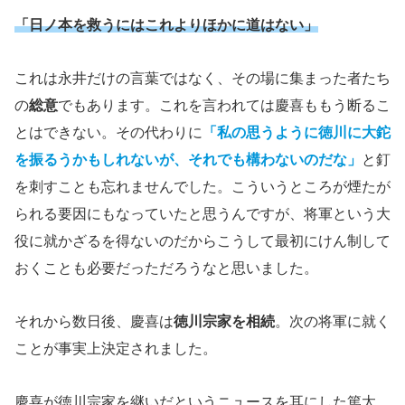
「日ノ本を救うにはこれよりほかに道はない」
これは永井だけの言葉ではなく、その場に集まった者たち
の
総意
でもあります。これを言われては慶喜ももう断るこ
とはできない。その代わりに
「私の思うように徳川に大鉈
を振るうかもしれないが、それでも構わないのだな」
と釘
を刺すことも忘れませんでした。こういうところが煙たが
られる要因にもなっていたと思うんですが、将軍という大
役に就かざるを得ないのだからこうして最初にけん制して
おくことも必要だっただろうなと思いました。
それから数日後、慶喜は
徳川宗家を相続
。次の将軍に就く
ことが事実上決定されました。
慶喜が徳川宗家を継いだというニュースを耳にした篤太