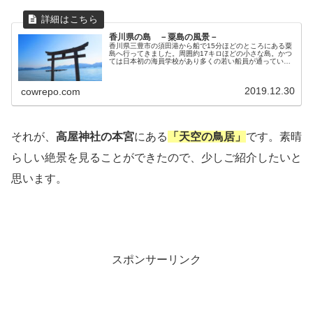
香川県の島 －粟島の風景－
香川県三豊市の須田港から船で15分ほどのところにある粟
島へ行ってきました。周囲約17キロほどの小さな島。かつ
ては日本初の海員学校があり多くの若い船員が通っていま
した。静かでのんびりした美しい景色が広がる島です。
2019.12.30
cowrepo.com
それが、
高屋神社の本宮
にある
「天空の鳥居」
です。素晴
らしい絶景を見ることができたので、少しご紹介したいと
思います。
スポンサーリンク