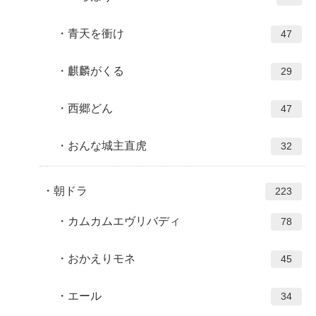
青天を衝け
47
麒麟がくる
29
西郷どん
47
おんな城主直虎
32
朝ドラ
223
カムカムエヴリバディ
78
おかえりモネ
45
エール
34