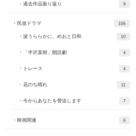
過去作品振り返り
9
民放ドラマ
106
波うららかに、めおと日和
10
「半沢直樹」朗読劇
4
トレース
4
花のち晴れ
11
今からあなたを脅迫します
7
映画関連
6