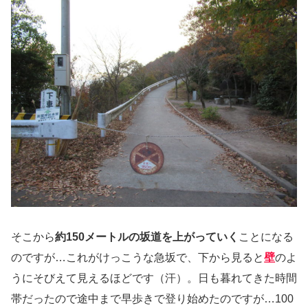
そこから
約150メートルの坂道を上がっていく
ことになる
のですが…これがけっこうな急坂で、下から見ると
壁
のよ
うにそびえて見えるほどです（汗）。日も暮れてきた時間
帯だったので途中まで早歩きで登り始めたのですが…100