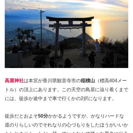
高屋神社
は本宮が香川県観音寺市の
稲積山
（標高404メー
トル）の頂上にあります。この天空の鳥居に辿り着くまで
には、徒歩か途中まで車で行くかの2択になります。
徒歩だとおよそ
50分
かかるようですが、かなりハードな
道のりらしいのでそれなりの心づもりをしたほうがいいか