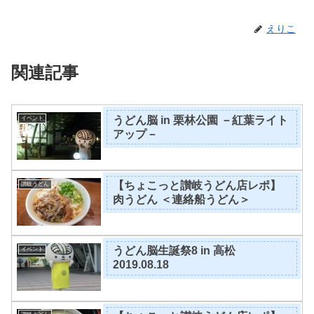
えりこ
関連記事
うどん脳 in 栗林公園 －紅葉ライト
イベント
アップ－
【ちょこっと讃岐うどん店レポ】
讃岐うどん
肉うどん ＜連絡船うどん＞
うどん脳生誕祭8 in 高松
イベント
2019.08.18