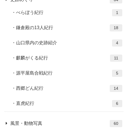
べらぼう紀行
1
鎌倉殿の13人紀行
18
山口県内の史跡紹介
4
麒麟がくる紀行
11
源平屋島合戦紀行
5
西郷どん紀行
14
直虎紀行
6
風景・動物写真
60