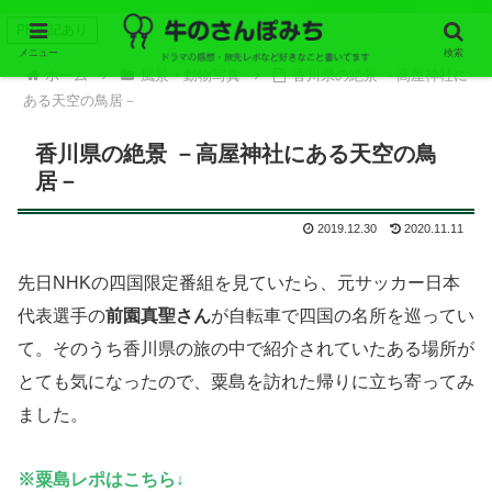
PR表記あり
メニュー
検索
ホーム
風景・動物写真
香川県の絶景 －高屋神社に
ある天空の鳥居－
香川県の絶景 －高屋神社にある天空の鳥
居－
2019.12.30
2020.11.11
先日NHKの四国限定番組を見ていたら、元サッカー日本
代表選手の
前園真聖さん
が自転車で四国の名所を巡ってい
て。そのうち香川県の旅の中で紹介されていたある場所が
とても気になったので、粟島を訪れた帰りに立ち寄ってみ
ました。
※粟島レポはこちら↓