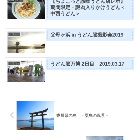
【ちょこっと讃岐うどん店レポ】
讃岐うどん
期間限定・謎肉入りかけうどん＜
中西うどん＞
父母ヶ浜 in うどん脳撮影会2019
イベント
うどん脳万博 2日目 2019.03.17
イベント
香川県の島 －粟島の風景－