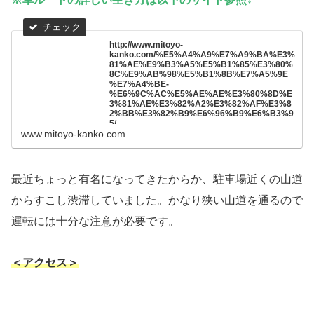
http://www.mitoyo-
kanko.com/%E5%A4%A9%E7%A9%BA%E3%
81%AE%E9%B3%A5%E5%B1%85%E3%80%
8C%E9%AB%98%E5%B1%8B%E7%A5%9E
%E7%A4%BE-
%E6%9C%AC%E5%AE%AE%E3%80%8D%E
3%81%AE%E3%82%A2%E3%82%AF%E3%8
2%BB%E3%82%B9%E6%96%B9%E6%B3%9
5/
www.mitoyo-kanko.com
最近ちょっと有名になってきたからか、駐車場近くの山道
からすこし渋滞していました。かなり狭い山道を通るので
運転には十分な注意が必要です。
＜アクセス＞