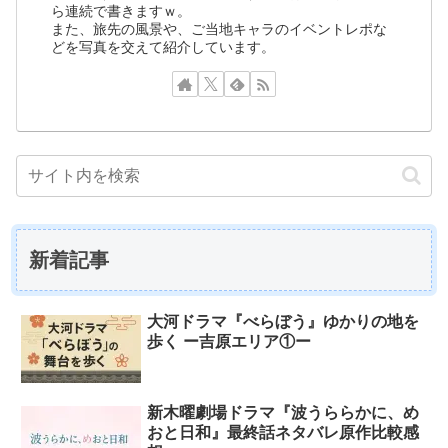
ら連続で書きますｗ。
また、旅先の風景や、ご当地キャラのイベントレポな
どを写真を交えて紹介しています。
新着記事
大河ドラマ『べらぼう』ゆかりの地を
歩く ー吉原エリア①ー
新木曜劇場ドラマ『波うららかに、め
おと日和』最終話ネタバレ原作比較感