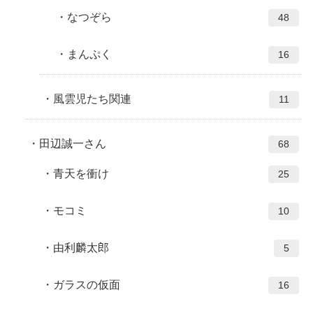
なつぞら
48
まんぷく
16
風雲児たち関連
11
田辺誠一さん
68
青天を衝け
25
モコミ
10
由利麟太郎
5
ガラスの仮面
16