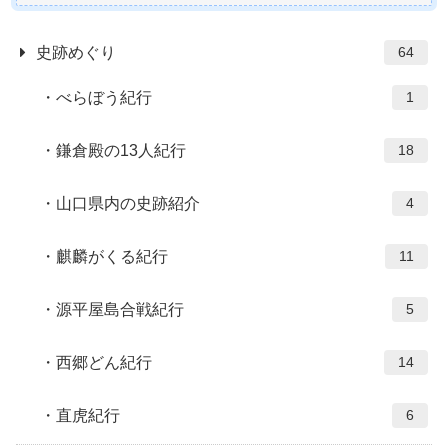
史跡めぐり
64
べらぼう紀行
1
鎌倉殿の13人紀行
18
山口県内の史跡紹介
4
麒麟がくる紀行
11
源平屋島合戦紀行
5
西郷どん紀行
14
直虎紀行
6