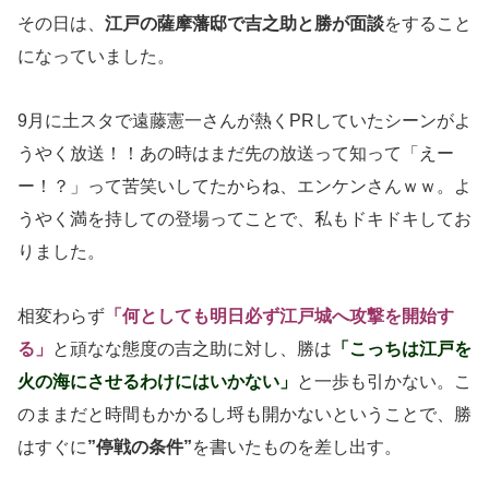
その日は、
江戸の薩摩藩邸で吉之助と勝が面談
をすること
になっていました。
9月に土スタで遠藤憲一さんが熱くPRしていたシーンがよ
うやく放送！！あの時はまだ先の放送って知って「えー
ー！？」って苦笑いしてたからね、エンケンさんｗｗ。よ
うやく満を持しての登場ってことで、私もドキドキしてお
りました。
相変わらず
「何としても明日必ず江戸城へ攻撃を開始す
る」
と頑なな態度の吉之助に対し、勝は
「こっちは江戸を
火の海にさせるわけにはいかない」
と一歩も引かない。こ
のままだと時間もかかるし埒も開かないということで、勝
はすぐに
”停戦の条件”
を書いたものを差し出す。