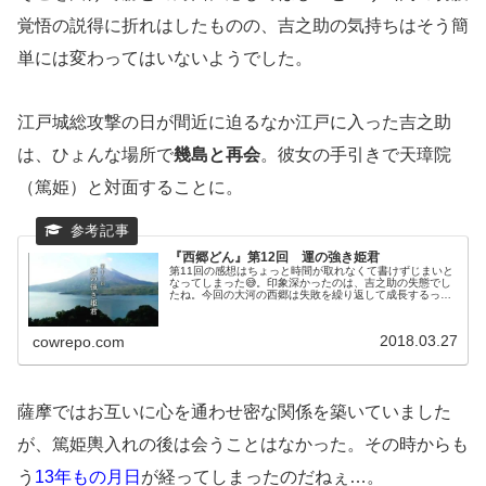
覚悟の説得に折れはしたものの、吉之助の気持ちはそう簡
単には変わってはいないようでした。
江戸城総攻撃の日が間近に迫るなか江戸に入った吉之助
は、ひょんな場所で
幾島と再会
。彼女の手引きで天璋院
（篤姫）と対面することに。
『西郷どん』第12回 運の強き姫君
第11回の感想はちょっと時間が取れなくて書けずじまいと
なってしまった😅。印象深かったのは、吉之助の失態でし
たね。今回の大河の西郷は失敗を繰り返して成長するって
いうテーマがあるということだったので、その一端かなと
ｗ。ろくに証拠もないまま斉興と...
2018.03.27
cowrepo.com
薩摩ではお互いに心を通わせ密な関係を築いていました
が、篤姫輿入れの後は会うことはなかった。その時からも
う
13年もの月日
が経ってしまったのだねぇ…。