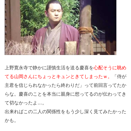
上野寛永寺で静かに謹慎生活を送る慶喜を
心配そうに眺め
てる山岡さんにちょっとキュンときてしまったｗ。
「侍が
主君を信じられなかったら終わりだ」って前回言ってたか
らな。慶喜のことを本当に親身に想ってるのが伝わってき
て切なかったよ…。
出来ればこの二人の関係性をもう少し深く見てみたかった
かも。