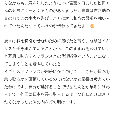
りながらも、意を決したようにその言葉を口にした松田く
んの芝居にグッとくるものがありました。慶喜は吉之助の
目の前でこの事実を告げることに対し相当の緊張を強いら
れていたんだなっていうのが伝わってきたよ…
。
慶喜は
戦を長引かせないために逃げた
と言う。薩摩はイギ
リスと手を組んでいることから、このまま戦を続けていく
と幕府に味方するフランスとの代理戦争ということになっ
てしまうことを危惧していたと。
イギリスとフランスが内紛にかこつけて、どちらが日本を
乗っ取るかを画策しているのではないかと慶喜は考えてい
たわけです。自分が逃げることで戦をなんとか早期に終わ
らせて、外国に日本を乗っ取らせるような真似だけはさせ
たくなかったと胸の内を打ち明けます。