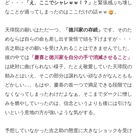
ど・・・
「え、ここでシャレｗｗ！？」
と緊張感ぶち壊し
なことが過ってしまったのはここだけの話ｗｗ
。
天璋院の願いはただ一つ、
「徳川家の存続」
です。そのた
めならば自らの命も差し出す覚悟で頭を下げますが・・・
吉之助はその願いを受け入れることはできませんでした。
彼の中では
「慶喜と徳川家を自分の手で消滅させること」
は絶対に曲げられない様子。たとえ敬愛していた天璋院の
頼みとはいえ、そこの部分は譲れない頑なさがなんともも
どかしい…。もはや、慶喜の首一つで満足できる段階では
なくなってしまったわけだよなぁ。そこまでダークに憎し
みを燃やしていったのは、信念というよりも後には引けな
いという意地の方が強いような気がする。
予想していなかった吉之助の態度に大きなショックを受け