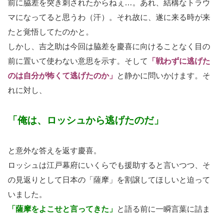
前に脇差を突き刺されたからねぇ…。あれ、結構なトラウ
マになってると思うわ（汗）。それ故に、遂に来る時が来
たと覚悟してたのかと。
しかし、吉之助は今回は脇差を慶喜に向けることなく目の
前に置いて使わない意思を示す。そして
「戦わずに逃げた
のは自分が怖くて逃げたのか」
と静かに問いかけます。そ
れに対し、
「俺は、ロッシュから逃げたのだ」
と意外な答えを返す慶喜。
ロッシュは江戸幕府にいくらでも援助すると言いつつ、そ
の見返りとして日本の「薩摩」を割譲してほしいと迫って
いました。
「薩摩をよこせと言ってきた」
と語る前に一瞬言葉に詰ま