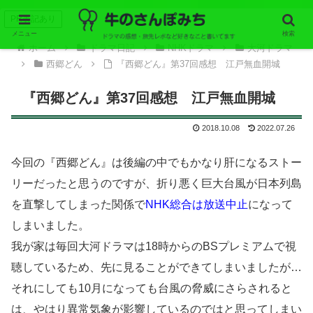
PR表記あり
メニュー
検索
ホーム
ドラマ日記
NHKドラマ
大河ドラマ
西郷どん
『西郷どん』第37回感想 江戸無血開城
『西郷どん』第37回感想 江戸無血開城
2018.10.08
2022.07.26
今回の『西郷どん』は後編の中でもかなり肝になるストー
リーだったと思うのですが、折り悪く巨大台風が日本列島
を直撃してしまった関係で
NHK総合は放送中止
になって
しまいました。
我が家は毎回大河ドラマは18時からのBSプレミアムで視
聴しているため、先に見ることができてしまいましたが…
それにしても10月になっても台風の脅威にさらされると
は、やはり異常気象が影響しているのではと思ってしまい