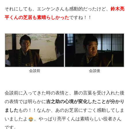
それにしても、エンケンさんも感動的だったけど、
鈴木亮
平くんの芝居も素晴らしかった
ですね！！
会談前
会談後
会談前に入ってきた時の表情と、勝の言葉を受け入れた後
の表情では明らかに
吉之助の心境が変化したことが分かり
ました
もの！！なんか、あのお芝居にすごく感動してしま
いましたよ
。やっぱり亮平くんは素晴らしい役者さん
です。