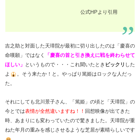
公式HPより引用
吉之助と対面した天璋院が最初に切り出したのは「慶喜の
命嘆願」ではなく
「慶喜の首と引き換えに戦を終わらせて
ほしい」
というもので・・・これ聞いたとき
ビックリ
した
よ
。そう来たか！と。やっぱり篤姫はロックな人だっ
た。
それにしても北川景子さん、「篤姫」の頃と「天璋院」の
今とでは
表情が全然違いますね！！
回想映像が出てきた
時、あまりにも変わっていたので驚きました。天璋院が重
ねた年月の重みを感じさせるような芝居が素晴らしいです
。