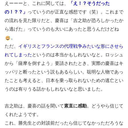
えーーーと、これに関しては、
「え！？そうだった
の！？？」
っていうのが正直な感想です（笑）。これまで
の流れを見た限りだと、慶喜は「吉之助が恐ろしかったか
ら逃げた」っていうのも大いにあったと思うんだけどね
。
ただ、
イギリスとフランスの代理戦争みたいな形にさせら
れてしまった
というのは本当かもしれないなと。ロッシュ
から「薩摩を倒すよう」要請されたとき、実際の慶喜はキ
ッパリと断ったという説もあるらしい。聡明な人物であっ
たことも考えると、日本を乗っ取られないための逃亡とい
うのは有りうる話かもしれないなと思いました。
吉之助は、慶喜の話を聞いて
素直に感動
。どうやら信じて
くれたようです。
これ、勝先生との対談前だったら信じてなかっただろうな