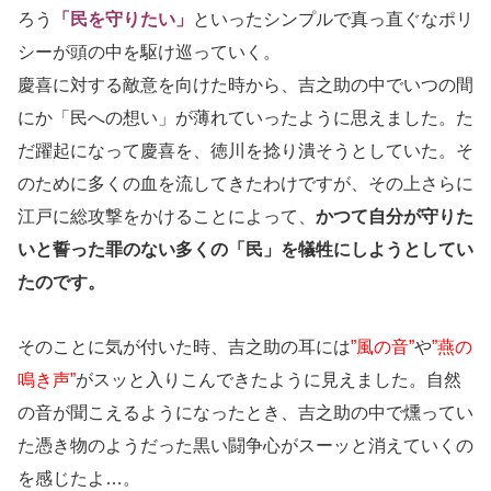
ろう
「民を守りたい」
といったシンプルで真っ直ぐなポリ
シーが頭の中を駆け巡っていく。
慶喜に対する敵意を向けた時から、吉之助の中でいつの間
にか「民への想い」が薄れていったように思えました。た
だ躍起になって慶喜を、徳川を捻り潰そうとしていた。そ
のために多くの血を流してきたわけですが、その上さらに
江戸に総攻撃をかけることによって、
かつて自分が守りた
いと誓った罪のない多くの「民」を犠牲にしようとしてい
たのです。
そのことに気が付いた時、吉之助の耳には
”風の音”
や
”燕の
鳴き声”
がスッと入りこんできたように見えました。自然
の音が聞こえるようになったとき、吉之助の中で燻ってい
た憑き物のようだった黒い闘争心がスーッと消えていくの
を感じたよ…。