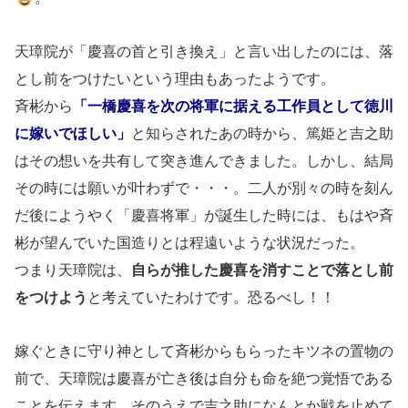
天璋院が「慶喜の首と引き換え」と言い出したのには、落
とし前をつけたいという理由もあったようです。
斉彬から
「一橋慶喜を次の将軍に据える工作員として徳川
に嫁いでほしい」
と知らされたあの時から、篤姫と吉之助
はその想いを共有して突き進んできました。しかし、結局
その時には願いが叶わずで・・・。二人が別々の時を刻ん
だ後にようやく「慶喜将軍」が誕生した時には、もはや斉
彬が望んでいた国造りとは程遠いような状況だった。
つまり天璋院は、
自らが推した慶喜を消すことで落とし前
をつけよう
と考えていたわけです。恐るべし！！
嫁ぐときに守り神として斉彬からもらったキツネの置物の
前で、天璋院は慶喜が亡き後は自分も命を絶つ覚悟である
ことを伝えます。そのうえで吉之助になんとか戦を止めて