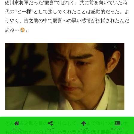
徳川家将軍だった”慶喜”ではなく、共に前を向いていた時
代の
”ヒー様”
として接してくれたことは感動的だった。よ
うやく、吉之助の中で慶喜への黒い感情が払拭されたんだ
よね…
。
そんな吉之助を目の当たりにして、今まで張りつめていた
ホーム
シェア
トップ
サイドバー
ものが切れたかのように
ハラハラと涙を流す慶喜
にまたま