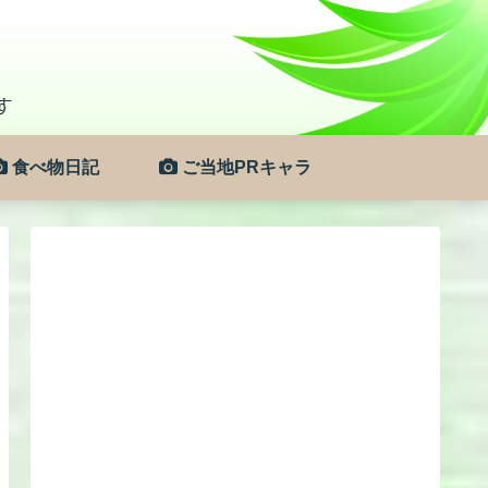
食べ物日記
ご当地PRキャラ