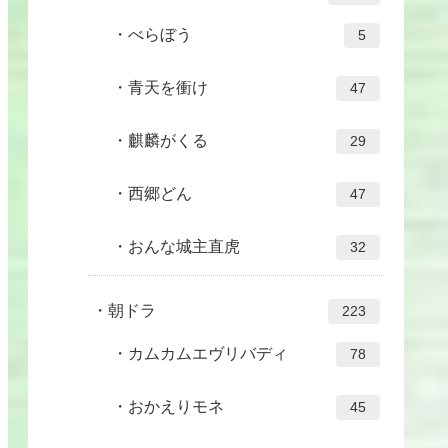
べらぼう
5
青天を衝け
47
麒麟がくる
29
西郷どん
47
おんな城主直虎
32
朝ドラ
223
カムカムエヴリバディ
78
おかえりモネ
45