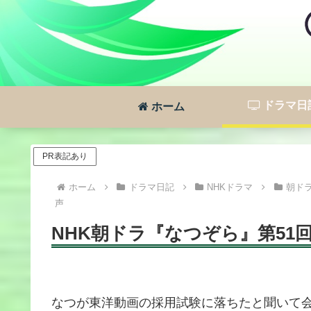
ドラマ日
ホーム
PR表記あり
ホーム
ドラマ日記
NHKドラマ
朝ド
声
NHK朝ドラ『なつぞら』第51回感
なつが東洋動画の採用試験に落ちたと聞いて