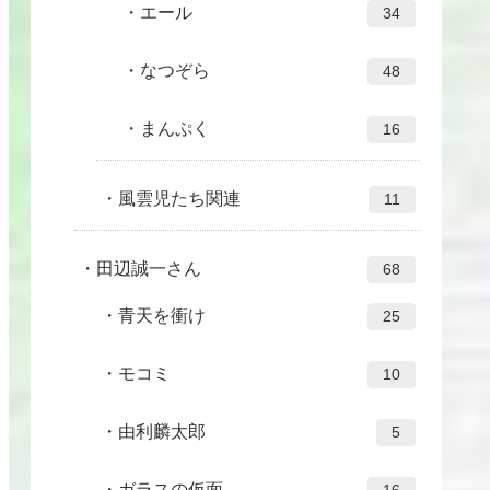
エール
34
なつぞら
48
まんぷく
16
風雲児たち関連
11
田辺誠一さん
68
青天を衝け
25
モコミ
10
由利麟太郎
5
ガラスの仮面