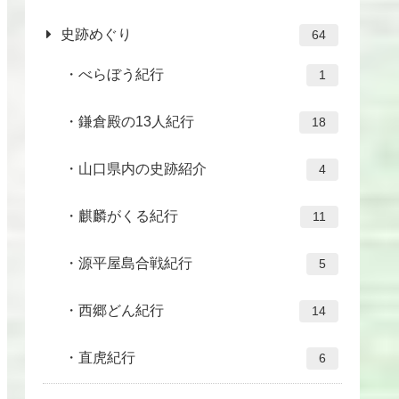
史跡めぐり
64
べらぼう紀行
1
鎌倉殿の13人紀行
18
山口県内の史跡紹介
4
麒麟がくる紀行
11
源平屋島合戦紀行
5
西郷どん紀行
14
直虎紀行
6