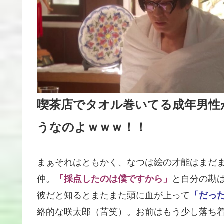
喫茶店でタオル巻いてる成年男性
うなのよｗｗｗ！！
まぁそれはともかく、なつは絵の才能はまだ
仲。
「採点したのは僕ですから」
と自分の勘
彼だと知るとまたまた頭に血が上って
「だっ
絡的な咲太郎（苦笑）。お前はもう少し落ち