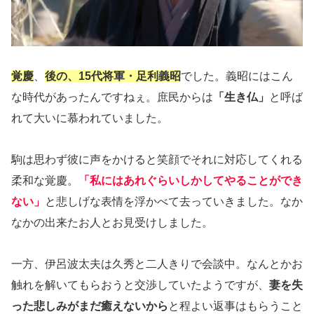
覚慶
、
後の、15代将軍・足利義昭
でした。義昭にはこん
な時代があったんですねぇ。庶民からは
「生き仏」
と呼ば
れて大いに慕われていました。
駒は思わず彼に声をかけると笑顔でそれに対応してくれる
柔和な覚慶。
「私にはあれぐらいしかしてやることができ
ない」
と悲しげな表情を浮かべて去っていきました。なか
なかの出来たお人とお見受けしました。
一方、伊呂波太夫は久秀と二人きりで会談中。なんとかお
触れを解いてもらおうと交渉していたようですが、
妻を失
った悲しみがまだ癒えないから
と程よい返事はもらうこと