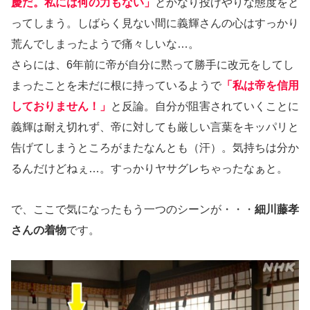
慶だ。私には何の力もない」
とかなり投げやりな態度をと
ってしまう。しばらく見ない間に義輝さんの心はすっかり
荒んでしまったようで痛々しいな…。
さらには、6年前に帝が自分に黙って勝手に改元をしてし
まったことを未だに根に持っているようで
「私は帝を信用
しておりません！」
と反論。自分が阻害されていくことに
義輝は耐え切れず、帝に対しても厳しい言葉をキッパリと
告げてしまうところがまたなんとも（汗）。気持ちは分か
るんだけどねぇ…。すっかりヤサグレちゃったなぁと。
で、ここで気になったもう一つのシーンが・・・
細川藤孝
さんの着物
です。