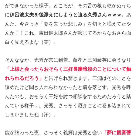
ができなかった様子。ところが、その舌の根も乾かぬうち
に
伊呂波太夫を後添えにしようと迫る久秀さんｗｗｗ。
あ
んた、今さっき「妻を失った悲しみ」を切々と唱えてたや
んか！！これ、吉田鋼太郎さんが演じてるからなおさら面
白く見えるよな（笑）。
そんななか、光秀が京に到着。藤孝と三淵藤英に会うなり
「上様と会ったらおそらく三好長慶暗殺のことについて触
れられるだろう」
と告げられ驚きます。三淵はそのことを
諫めたけど聞き入れられなかったと肩を落とす。光秀を呼
んだのも、おそらく三好を討つ相談をするためだろうと踏
んでいる様子…。光秀、さっそく厄介ごとに巻き込まれて
しまいましたね（汗）。
能が終わった夜、さっそく義輝は光秀と会い
「夢に観音菩