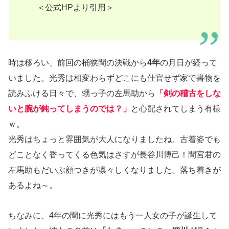
＜公式HPより引用＞
時は移ろい、前回の桶狭間の決戦から
4年
の月日が経って
いました。光秀は相変わらずどこにも仕官せず家で書物を
読みふける日々で、甥っ子の左馬助から
「剣の稽古をしな
いと腕が鈍ってしまうのでは？」
と心配されてしまう有様
ｗ。
光秀はちょっと雰囲気が大人になりましたね。古着姿でも
どことなく香ってくる色気はさすが長谷川博己！間宮君の
左馬助もだいぶ顔つきが凛々しくなりました。落ち着きが
あるよね～。
ちなみに、4年の間に光秀にはもう一人女の子が誕生して