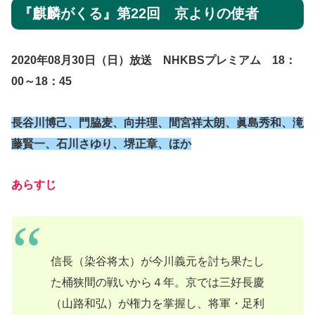
『麒麟がくる』第22回 京よりの使者
2020年08月30日（日）放送 NHKBSプレミアム 18：
0
0～18：45
長谷川博己、門脇麦、向井理、間宮祥太朗、眞島秀和、滝
藤賢一、石川さゆり、堺正章、
ほか
あらすじ
信長（染谷将太）が今川義元を討ち果たし
た桶狭間の戦いから４年。京では三好長慶
（山路和弘）が権力を掌握し、将軍・足利