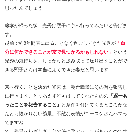
思ったんでしょう。
藤孝が帰った後、光秀は煕子に京へ行ってみたいと告げま
す。
越前で約8年間表に出ることなく過ごしてきた光秀が
「自
分に何かできることが京で見つかるかもしれない」
という
光秀の気持ちを、しっかりと汲み取って送り出すことがで
きる煕子さんは本当によくできた妻だと思います。
京へ行くことを決めた光秀は、朝倉義景にその旨を報告し
に行きます。とりあえず許可はしてくれたものの
「逐一あ
ったことを報告すること」
と条件を付けてくるところがな
んとも抜かりない義景。不敵な表情がユースケさんハマっ
てますね！
で、義景がわざわざ自分の傍に呼ぶシーンがあったのです