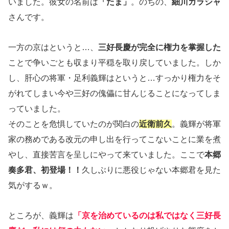
いました。彼女の名前は
「たま」
。のちの、
細川ガラシャ
さんです。
一方の京はというと…、
三好長慶が完全に権力を掌握した
ことで争いごとも収まり平穏を取り戻していました。しか
し、肝心の将軍・足利義輝はというと…すっかり権力をそ
がれてしまい今や三好の傀儡に甘んじることになってしま
っていました。
そのことを危惧していたのが関白の
近衛前久
。義輝が将軍
家の務めである改元の申し出を行ってこないことに業を煮
やし、直接苦言を呈しにやって来ていました。ここで
本郷
奏多君、初登場！！
久しぶりに悪役じゃない本郷君を見た
気がするｗ。
ところが、義輝は
「京を治めているのは私ではなく三好長