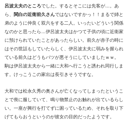
呂波太夫のところ
でした。するとそこには先客が…。あ
ら、
関白の近衛前久さん
ではないですかっ！！まるで姉と
弟のように仲良く双六をする二人。いったいどういう関係
なのかと思ったら…伊呂波太夫はかつて子供の頃に近衛家
に預けられていたことがあったらしい。前久が赤子の時に
はその世話もしていたらしく、伊呂波太夫に弱みを握られ
ている前久はどうもバツが悪そうにしていましたｗｗ。
駒は伊呂波太夫から一緒に大和へ行こうと誘われ同行しま
す。けっこうこの家出は長引きそうですな。
大和では松永久秀の奥さんが亡くなってしまったというこ
とで喪に服していて、鳴り物禁止のお触れが出ているらし
い。一座が興行を打てずに困っているため、それを取り下
げてもらおうというのが彼女の目的だったようです。