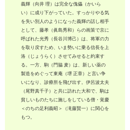
義輝（向井 理）は完全な傀儡（かいら
い）に成り下がっていた。すっかりやる気
を失い別人のようになった義輝の話し相手
として、藤孝（眞島秀和）らの画策で京に
呼ばれた光秀（長谷川博己）は、将軍の力
を取り戻すため、いま勢いに乗る信長を上
洛（じょうらく）させてみせると約束す
る。一方、駒（門脇 麦）は、新しい薬の
製造をめぐって東庵（堺 正章）と言い争
いになり、診療所を飛び出す。伊呂波太夫
（尾野真千子）と共に訪れた大和で、駒は
貧しいものたちに施しをしている僧・覚慶
＜のちの足利義昭＞（滝藤賢一）に関心を
もつ。