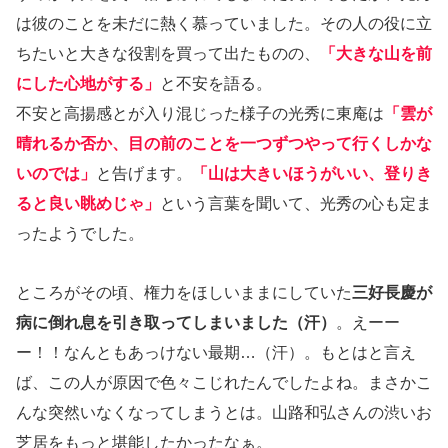
は彼のことを未だに熱く慕っていました。その人の役に立
ちたいと大きな役割を買って出たものの、
「大きな山を前
にした心地がする」
と不安を語る。
不安と高揚感とが入り混じった様子の光秀に東庵は
「雲が
晴れるか否か、目の前のことを一つずつやって行くしかな
いのでは」
と告げます。
「山は大きいほうがいい、登りき
ると良い眺めじゃ」
という言葉を聞いて、光秀の心も定ま
ったようでした。
ところがその頃、権力をほしいままにしていた
三好長慶が
病に倒れ息を引き取ってしまいました（汗）
。えーー
ー！！なんともあっけない最期…（汗）。もとはと言え
ば、この人が原因で色々こじれたんでしたよね。まさかこ
んな突然いなくなってしまうとは。山路和弘さんの渋いお
芝居をもっと堪能したかったなぁ。