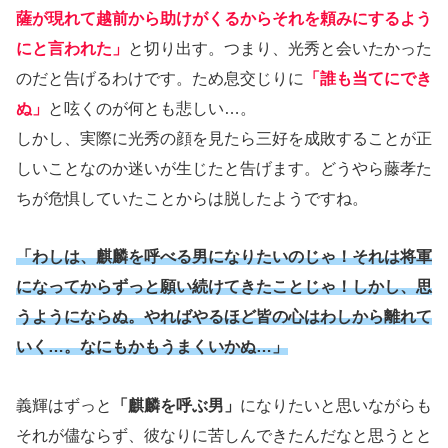
薩が現れて越前から助けがくるからそれを頼みにするよう
にと言われた」
と切り出す。つまり、光秀と会いたかった
のだと告げるわけです。ため息交じりに
「誰も当てにでき
ぬ」
と呟くのが何とも悲しい…。
しかし、実際に光秀の顔を見たら三好を成敗することが正
しいことなのか迷いが生じたと告げます。どうやら藤孝た
ちが危惧していたことからは脱したようですね。
「わしは、麒麟を呼べる男になりたいのじゃ！それは将軍
になってからずっと願い続けてきたことじゃ！しかし、思
うようにならぬ。やればやるほど皆の心はわしから離れて
いく…。なにもかもうまくいかぬ…」
義輝はずっと
「麒麟を呼ぶ男」
になりたいと思いながらも
それが儘ならず、彼なりに苦しんできたんだなと思うとと