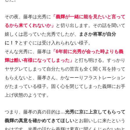
その夜、藤孝は光秀に
「義輝が一緒に能を見たいと言って
るから来てくれないか」
と切り出します。その話を聞いて
嬉しくは思っていた光秀でしたが、
まさか将軍が自分
に！？
とすぐには受け入れられない様子。
そんな光秀に、藤孝は
「6年前に光秀が会った時よりも義
輝は酷い有様になってしまった」
と打ち明ける。すっかり
ヤサグレてしまって自分たちの苦言も全く聞く耳を持って
もらえないと、藤孝さん、かなーーりフラストレーション
がたまっている様子。固く心を閉じてしまった義輝にお手
上げ状態のようです。
つまり、藤孝の真の目的は…
光秀に京に上京してもらって
義輝の真意を確かめてきてほしい
とお願いしに来たという
わけです。光秀の話なら義輝は素直に聞くんじゃないかと