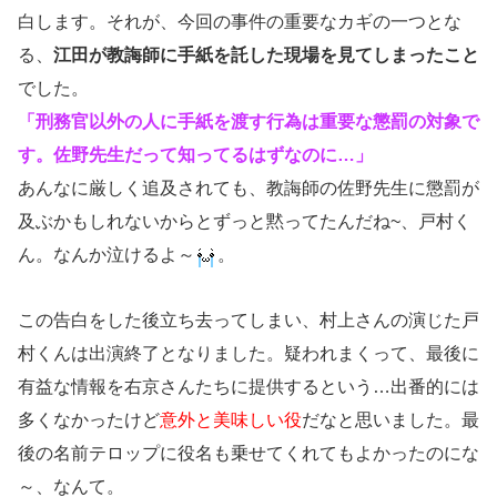
白します。それが、今回の事件の重要なカギの一つとな
る、
江田が教誨師に手紙を託した現場を見てしまったこと
でした。
「刑務官以外の人に手紙を渡す行為は重要な懲罰の対象で
す。佐野先生だって知ってるはずなのに…」
あんなに厳しく追及されても、教誨師の佐野先生に懲罰が
及ぶかもしれないからとずっと黙ってたんだね~、戸村く
ん。なんか泣けるよ～
。
この告白をした後立ち去ってしまい、村上さんの演じた戸
村くんは出演終了となりました。疑われまくって、最後に
有益な情報を右京さんたちに提供するという…出番的には
多くなかったけど
意外と美味しい役
だなと思いました。最
後の名前テロップに役名も乗せてくれてもよかったのにな
～、なんて。