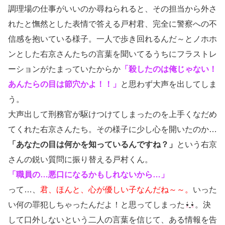
調理場の仕事がいいのか尋ねられると、その担当から外さ
れたと憮然とした表情で答える戸村君、完全に警察への不
信感を抱いている様子。一人で歩き回れるんだ～とノホホ
ンとした右京さんたちの言葉を聞いてるうちにフラストレ
ーションがたまっていたからか
「殺したのは俺じゃない！
あんたらの目は節穴かよ！！」
と思わず大声を出してしま
う。
大声出して刑務官が駆けつけてしまったのを上手くなだめ
てくれた右京さんたち。その様子に少し心を開いたのか…
「あなたの目は何かを知っているんですね？」
という右京
さんの鋭い質問に振り替える戸村くん。
「職員の…悪口になるかもしれないから…」
って…、
君、ほんと、心が優しい子なんだね～～。
いった
い何の罪犯しちゃったんだよ！と思ってしまった
。決
して口外しないという二人の言葉を信じて、ある情報を告