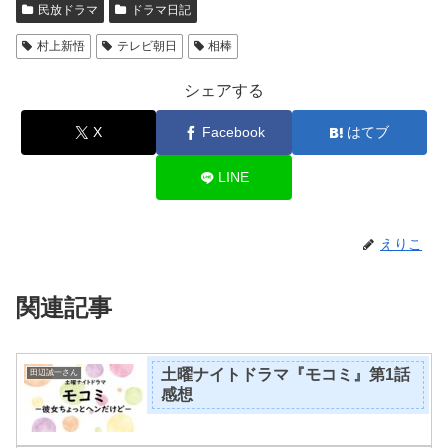
民放ドラマ
ドラマ日記
村上新悟
テレビ朝日
相棒
シェアする
X
Facebook
はてブ
LINE
えりこ
関連記事
土曜ナイトドラマ『モコミ』第1話
田辺誠一さん
感想