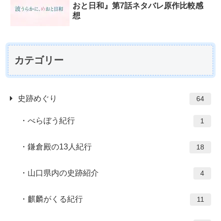
おと日和』第7話ネタバレ原作比較感
想
カテゴリー
史跡めぐり
64
べらぼう紀行
1
鎌倉殿の13人紀行
18
山口県内の史跡紹介
4
麒麟がくる紀行
11