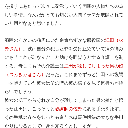
を捜すにあたって次々に発覚していく周囲の人物たちの哀
しい事情。なんだかとても切ない人間ドラマが展開されて
いた回だなぁと思いました。
浪岡の向かいの独房にいた余命わずかな服役囚の
江田（火
野さん）
。彼は自分の犯した罪を受け止めていて病の痛み
にも「これが罰なんだ」と助けを呼ぼうとする介護士を制
する。奇しくもその介護士は
江田が殺してしまった男の娘
（つみきみほさん）
だった。これまでずっと江田への復讐
心を抱えていた彼女はその時の彼の様子を見て気持ちが揺
らいでしまう。
彼女の様子からそれが自分が殺してしまった男の娘だと悟
った江田は、こっそりと
教誨師の佐野
にある手紙を託す。
その手紙の存在を知った右京たちは事件解決の大きな手掛
かりになるとして中身を知ろうとしますが…。