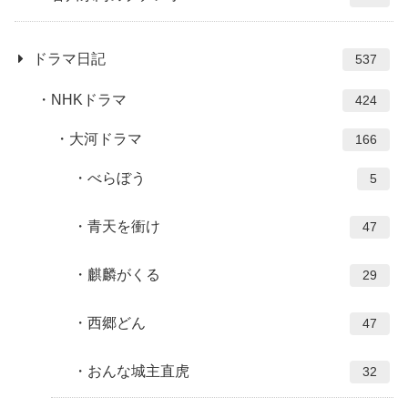
ドラマ日記
537
NHKドラマ
424
大河ドラマ
166
べらぼう
5
青天を衝け
47
麒麟がくる
29
西郷どん
47
おんな城主直虎
32