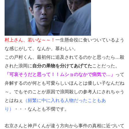
村上さん、若いな～～！
一生懸命役に食いついているよう
な感じがして、なんか、慕わしい。
この戸村くん、最初何に追及されてるのかと思ったら…殺
された浪岡に
自分の果物を分けてあげてた
ことだった。
「可哀そうだと思って！！ムショのなかで病気で…」
って
弁解するのが何とも可愛らしいほんとは優しい子なんだね
～。でもそのことが原因で浪岡殺しの参考人にされちゃう
とはねぇ
（頻繁に中に入れる人物だったこともあ
り）
・・・なんとも不憫です。
右京さんと神戸くんが違う方向から事件の真相に近づいて