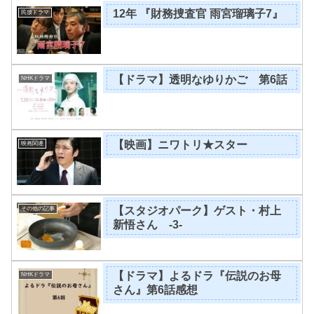
12年 『財務捜査官 雨宮瑠璃子7』
民放ドラマ
【ドラマ】透明なゆりかご 第6話
NHKドラマ
【映画】ニワトリ★スター
映画関連
【スタジオパーク】ゲスト・村上
その他の記事
新悟さん -3-
【ドラマ】よるドラ『伝説のお母
NHKドラマ
さん』第6話感想