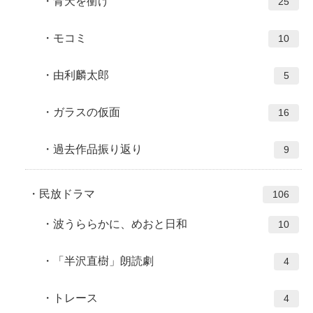
青天を衝け
25
モコミ
10
由利麟太郎
5
ガラスの仮面
16
過去作品振り返り
9
民放ドラマ
106
波うららかに、めおと日和
10
「半沢直樹」朗読劇
4
トレース
4