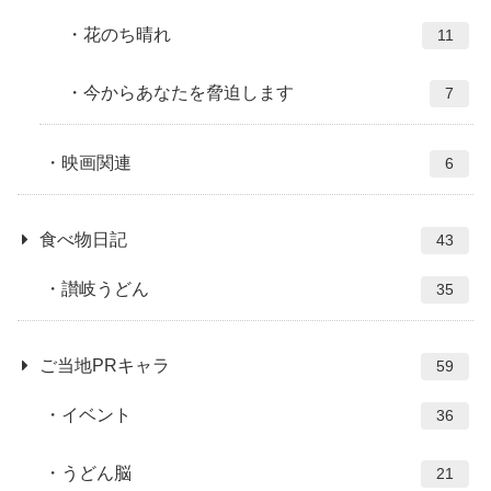
花のち晴れ
11
今からあなたを脅迫します
7
映画関連
6
食べ物日記
43
讃岐うどん
35
ご当地PRキャラ
59
イベント
36
うどん脳
21