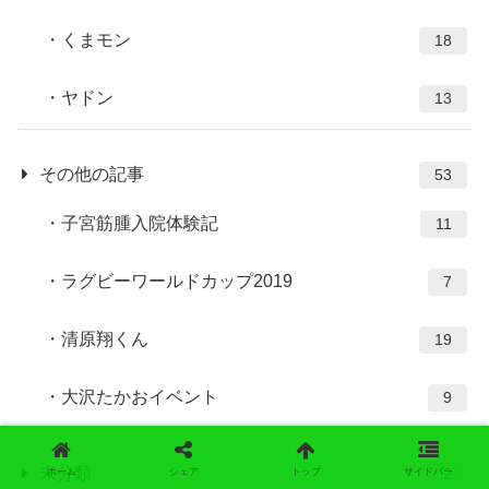
くまモン
18
ヤドン
13
その他の記事
53
子宮筋腫入院体験記
11
ラグビーワールドカップ2019
7
清原翔くん
19
大沢たかおイベント
9
未分類
2
ホーム
シェア
トップ
サイドバー