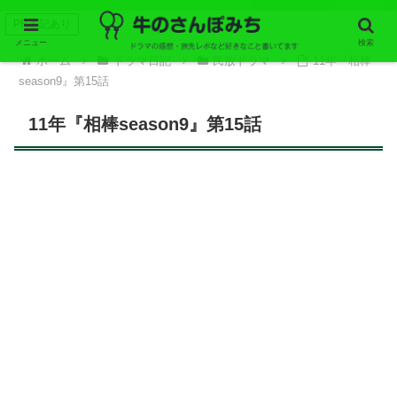
PR表記あり
メニュー
検索
ホーム
ドラマ日記
民放ドラマ
11年『相棒
season9』第15話
11年『相棒season9』第15話