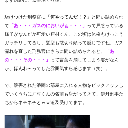
まず始めに、炊事場で登場。
駆けつけた刑務官に
「何やってんだ！？」
と問い詰められ
て
「あ・・・ガスのにおいがぁ・・・」
って戸惑っている
様子がなんだか可愛い戸村くん。この頃は体格もけっこう
ガッチリしてるし、髪型も散切り頭って感じですね。ガス
漏れを直した刑務官にさらに問い詰められると、
「あ
の・・・その・・・」
って言葉を濁してしまう姿がなん
か、
ほんわ～
ってした雰囲気すら感じます（笑）。
で、殺害された浪岡の部屋に入れる人物をピックアップし
ていくうちに戸村くんの名前も挙がってきて、伊丹刑事た
ちからネチネチとｗｗ追及受けてます。