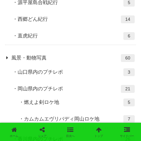
源平屋島合戦紀行
5
西郷どん紀行
14
直虎紀行
6
風景・動物写真
60
山口県内のプチレポ
3
岡山県内のプチレポ
21
燃えよ剣ロケ地
5
カムカムエヴリバディ岡山ロケ地
7
ホーム
シェア
目次へ
トップ
サイドバー
香川県内のプチレポ
26