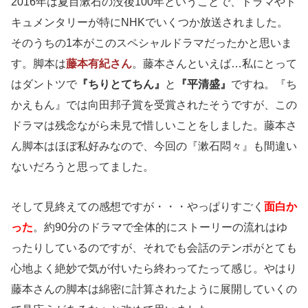
2016年は夏目漱石の没後100年ということで、ドラマやド
キュメンタリーが特にNHKでいくつか放送されました。
そのうちの1本がこのスペシャルドラマだったかと思いま
す。脚本は
藤本有紀さん
。藤本さんといえば…私にとって
はダントツで
『ちりとてちん』
と
『平清盛』
ですね。『ち
かえもん』では向田邦子賞を受賞されたそうですが、この
ドラマは残念ながら未見で惜しいことをしました。藤本さ
ん脚本はほぼ私好みなので、今回の『漱石悶々』も間違い
ないだろうと思ってました。
そして見終えての感想ですが・・・やっぱりすごく
面白か
った
。約90分のドラマで全体的にストーリーの流れはゆ
ったりしているのですが、それでも会話のテンポがとても
心地よく絶妙で気が付いたら終わってたって感じ。やはり
藤本さんの脚本は綿密に計算されたように展開していくの