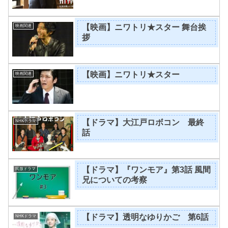
【映画】ニワトリ★スター 舞台挨
映画関連
拶
【映画】ニワトリ★スター
映画関連
【ドラマ】大江戸ロボコン 最終
NHKドラマ
話
【ドラマ】『ワンモア』第3話 風間
民放ドラマ
兄についての考察
【ドラマ】透明なゆりかご 第6話
NHKドラマ