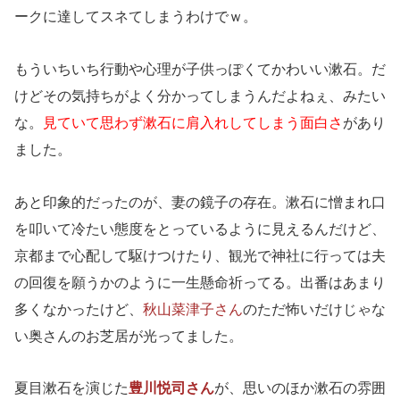
ークに達してスネてしまうわけでｗ。
もういちいち行動や心理が子供っぽくてかわいい漱石。だ
けどその気持ちがよく分かってしまうんだよねぇ、みたい
な。
見ていて思わず漱石に肩入れしてしまう面白さ
があり
ました。
あと印象的だったのが、妻の鏡子の存在。漱石に憎まれ口
を叩いて冷たい態度をとっているように見えるんだけど、
京都まで心配して駆けつけたり、観光で神社に行っては夫
の回復を願うかのように一生懸命祈ってる。出番はあまり
多くなかったけど、
秋山菜津子さん
のただ怖いだけじゃな
い奥さんのお芝居が光ってました。
夏目漱石を演じた
豊川悦司さん
が、思いのほか漱石の雰囲