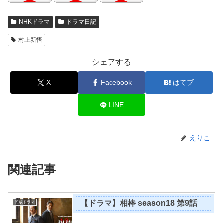
NHKドラマ
ドラマ日記
村上新悟
シェアする
X
Facebook
はてブ
LINE
えりこ
関連記事
【ドラマ】相棒 season18 第9話
民放ドラマ