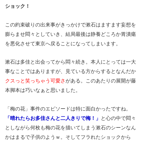
ショック！
この約束破りの出来事がきっかけで漱石はますます妄想を
膨らませ悶々としていき、結局最後は静養どころか胃潰瘍
を悪化させて東京へ戻ることになってしまいます。
漱石は多佳と出会ってから悶々続き。本人にとっては一大
事なことではありますが、見ている方からするとなんだか
クスっと笑っちゃう可愛さ
がある。このあたりの展開が藤
本脚本は巧いなぁと思いました。
「梅の花」事件のエピソードは特に面白かったですね。
「晴れたらお多佳さんと二人きりで梅！」
と心の中で悶々
としながら何枚も梅の花を描いてしまう漱石のシーンなん
かはまるで子供のようｗ。そしてフラれたショックから