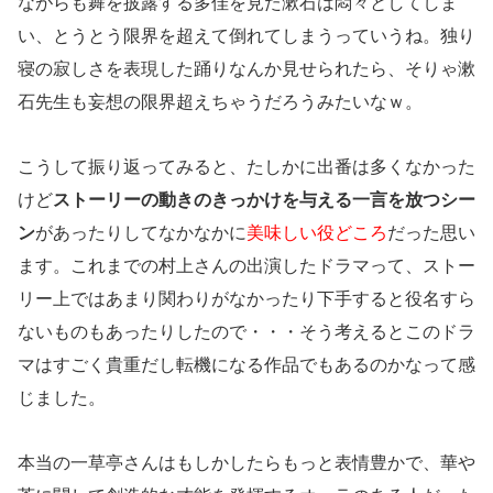
ながらも舞を披露する多佳を見た漱石は悶々としてしま
い、とうとう限界を超えて倒れてしまうっていうね。独り
寝の寂しさを表現した踊りなんか見せられたら、そりゃ漱
石先生も妄想の限界超えちゃうだろうみたいなｗ。
こうして振り返ってみると、たしかに出番は多くなかった
けど
ストーリーの動きのきっかけを与える一言を放つシー
ン
があったりしてなかなかに
美味しい役どころ
だった思い
ます。これまでの村上さんの出演したドラマって、ストー
リー上ではあまり関わりがなかったり下手すると役名すら
ないものもあったりしたので・・・そう考えるとこのドラ
マはすごく貴重だし転機になる作品でもあるのかなって感
じました。
本当の一草亭さんはもしかしたらもっと表情豊かで、華や