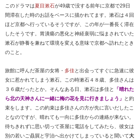
このドラマは
夏目漱石
が49歳で没する前年に京都で29日
間滞在した時のお話をベースに描かれてます。漱石は４回
ほど京都へ行っているそうですが、この年が一番長く滞在
したそうです。胃潰瘍の悪化と神経衰弱に悩まされていた
漱石が静養を兼ねて環境を変える意味で京都へ訪れたとき
のこと。
旅館に呼んだ茶屋の女将・
多佳
と出会ってすぐに急速に彼
女に惹かれてしまう漱石。この時漱石４８歳、多佳さんは
３６歳だったとか。そんなある日、漱石は多佳と
「晴れた
ら北の天神さんに一緒に梅の花を見に行きましょう」
と約
束をします。この約束は多佳さんの方が先に言いだしたこ
となのですが、晴れても一向に多佳からの連絡が来ない。
待ちきれずに思い切って茶屋に電話をしてみたら、彼女は
別の若いご贔屓と宇治へ出かけてしまっていると聞いて
大