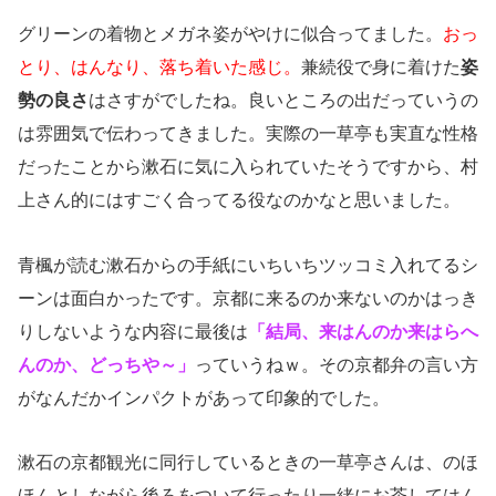
グリーンの着物とメガネ姿がやけに似合ってました。
おっ
とり、はんなり、落ち着いた感じ。
兼続役で身に着けた
姿
勢の良さ
はさすがでしたね。良いところの出だっていうの
は雰囲気で伝わってきました。実際の一草亭も実直な性格
だったことから漱石に気に入られていたそうですから、村
上さん的にはすごく合ってる役なのかなと思いました。
青楓が読む漱石からの手紙にいちいちツッコミ入れてるシ
ーンは面白かったです。京都に来るのか来ないのかはっき
りしないような内容に最後は
「結局、来はんのか来はらへ
んのか、どっちや～」
っていうねｗ。その京都弁の言い方
がなんだかインパクトがあって印象的でした。
漱石の京都観光に同行しているときの一草亭さんは、のほ
ほんとしながら後ろをついて行ったり一緒にお茶してはん