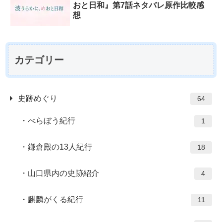
おと日和』第7話ネタバレ原作比較感
想
カテゴリー
史跡めぐり
64
べらぼう紀行
1
鎌倉殿の13人紀行
18
山口県内の史跡紹介
4
麒麟がくる紀行
11