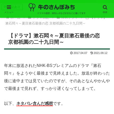
PR表記あり
メニュー
検索
ホーム
ドラマ日記
NHKドラマ
【ドラマ】
漱石悶々～夏目漱石最後の恋 京都祇園の二十九日間～
【ドラマ】漱石悶々～夏目漱石最後の恋
京都祇園の二十九日間～
2017.04.07
2021.09.12
年末に放送されたNHK-BSプレミアムのドラマ『漱石
悶々』をようやく最後まで見終えました。放送が終わった
後に途中までは見ていたのですが、そのあとなんやかんや
で最後まで見れず、すっかり遅くなってしまって。
以下、
ネタバレ含んだ感想
です。