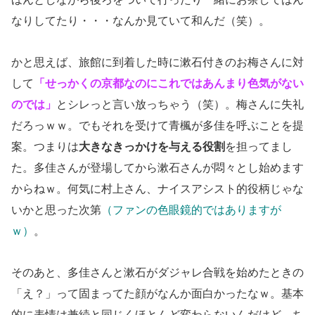
なりしてたり・・・なんか見ていて和んだ（笑）。
かと思えば、旅館に到着した時に漱石付きのお梅さんに対
して
「せっかくの京都なのにこれではあんまり色気がない
のでは」
とシレっと言い放っちゃう（笑）。梅さんに失礼
だろっｗｗ。でもそれを受けて青楓が多佳を呼ぶことを提
案。つまりは
大きなきっかけを与える役割
を担ってまし
た。多佳さんが登場してから漱石さんが悶々とし始めます
からねｗ。何気に村上さん、ナイスアシスト的役柄じゃな
いかと思った次第
（ファンの色眼鏡的ではありますが
ｗ）
。
そのあと、多佳さんと漱石がダジャレ合戦を始めたときの
「え？」って固まってた顔がなんか面白かったなｗ。基本
的に表情は兼続と同じくほとんど変わらないんだけど、ち