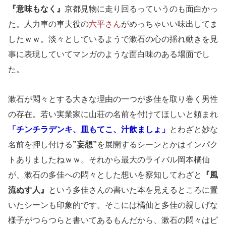
『意味もなく』
京都見物に走り回るっていうのも面白かっ
た。人力車の車夫役の
六平さん
がめっちゃいい味出してま
したｗｗ。淡々としているようで漱石の心の揺れ動きを見
事に表現していてマンガのような面白味のある場面でし
た。
漱石が悶々とする大きな理由の一つが多佳を取り巻く男性
の存在。若い実業家に山荘の名前を付けてほしいと頼まれ
「チンチラデンキ、皿もてこ、汁飲ましょ」
とわざと妙な
名前を押し付ける
”妄想”
を展開するシーンとかはインパク
トありましたねｗｗ。それから最大のライバル岡本橘仙
が、漱石の多佳への悶々とした想いを察知してわざと
『風
流ぬす人』
という多佳さんの書いた本を見えるところに置
いたシーンも印象的です。そこには橘仙と多佳の親しげな
様子がつらつらと書いてあるもんだから、漱石の悶々はピ