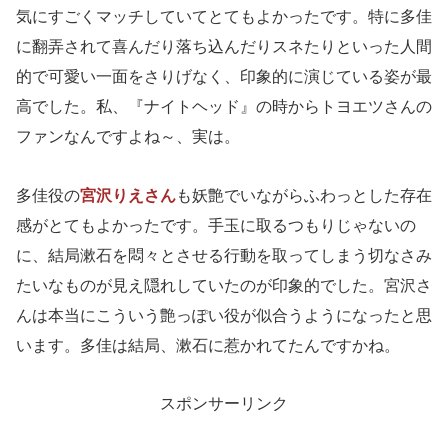
気にすごくマッチしていてとてもよかったです。特に多佳
に翻弄されて喜んだり落ち込んだりスネたりといった人間
的で可愛い一面をさりげなく、印象的に演じている姿が最
高でした。私、『ナイトヘッド』の時からトヨエツさんの
ファンなんですよね～、実は。
多佳役の
宮沢りえさん
も妖艶でいながらふわっとした存在
感がとてもよかったです。手玉に取るつもりじゃないの
に、結局漱石を悶々とさせる行動を取ってしまう切なさみ
たいなものが見え隠れしていたのが印象的でした。宮沢さ
んは本当にこういう艶っぽい役が似合うようになったと思
います。多佳は結局、漱石に惹かれてたんですかね。
スポンサーリンク