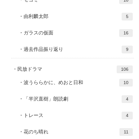
10
由利麟太郎
5
ガラスの仮面
16
過去作品振り返り
9
民放ドラマ
106
波うららかに、めおと日和
10
「半沢直樹」朗読劇
4
トレース
4
花のち晴れ
11