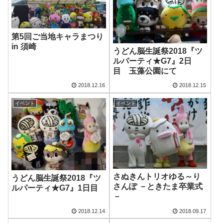
第5回ご当地キャラまつり
in 須崎
うどん脳生誕祭2018『ツ
ルパーティ★G7』2日
目 玉藻公園にて
2018.12.16
2018.12.15
イベント
イベント
さぬきんトリオゆる～り
うどん脳生誕祭2018『ツ
さんぽ －ときたま卒業式
ルパーティ★G7』1日目
－
2018.12.14
2018.09.17