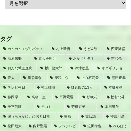
タグ
カムカムエヴリバディ
村上新悟
うどん県
西郷隆盛
清原果耶
青天を衝け
おかえりモネ
吉沢亮
おんな城主直虎
坂口健太郎
深津絵里
オダギリジョー
瑛太
川栄李奈
柴咲コウ
上白石萌音
窪田正孝
テレビ朝日
村上虹郎
鎌倉殿の13人
本郷奏多
静岡県
高橋一生
平野紫耀
杉咲花
松村北斗
子宮筋腫
モコミ
芳根京子
本田響矢
波うららかに、めおと日和
映画
渡辺謙
神奈川県
松田翔太
内野聖陽
フジテレビ
迫田孝也
べらぼう