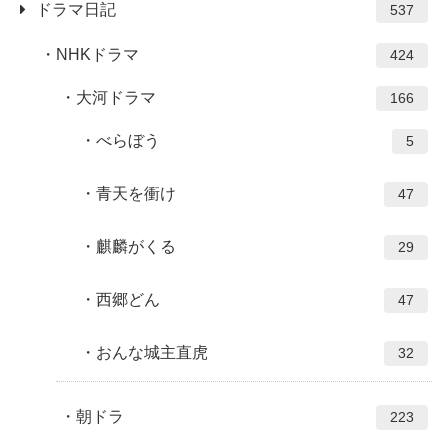
ドラマ日記
537
NHKドラマ
424
大河ドラマ
166
べらぼう
5
青天を衝け
47
麒麟がくる
29
西郷どん
47
おんな城主直虎
32
朝ドラ
223