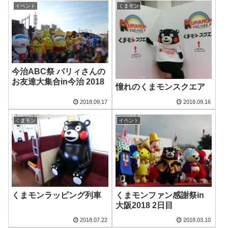
イベント
くまモン
今治ABC祭 バリィさんの
お友達大集合in今治 2018
憧れのくまモンスクエア
2018.09.17
2018.09.16
くまモン
イベント
くまモンラッピング列車
くまモンファン感謝祭in
大阪2018 2日目
2018.07.22
2018.03.10