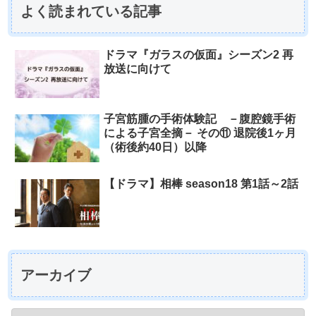
よく読まれている記事
ドラマ『ガラスの仮面』シーズン2 再
放送に向けて
子宮筋腫の手術体験記 －腹腔鏡手術
による子宮全摘－ その⑪ 退院後1ヶ月
（術後約40日）以降
【ドラマ】相棒 season18 第1話～2話
アーカイブ