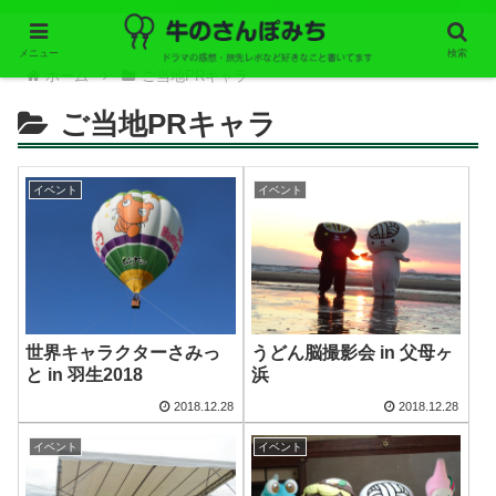
メニュー
検索
ホーム
ご当地PRキャラ
ご当地PRキャラ
イベント
イベント
世界キャラクターさみっ
うどん脳撮影会 in 父母ヶ
と in 羽生2018
浜
2018.12.28
2018.12.28
イベント
イベント