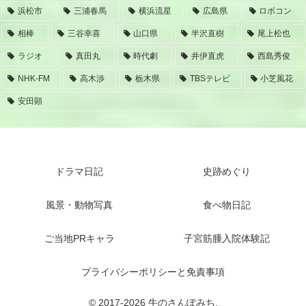
浜松市
三浦春馬
横浜流星
広島県
ロボコン
相棒
三谷幸喜
山口県
半沢直樹
尾上松也
ラジオ
真田丸
時代劇
井伊直虎
西島秀俊
NHK-FM
高木渉
栃木県
TBSテレビ
小芝風花
安田顕
ドラマ日記
史跡めぐり
風景・動物写真
食べ物日記
ご当地PRキャラ
子宮筋腫入院体験記
プライバシーポリシーと免責事項
© 2017-2026 牛のさんぽみち.