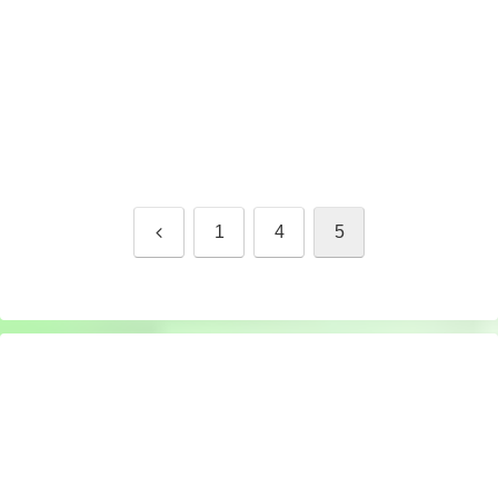
前
1
4
5
へ