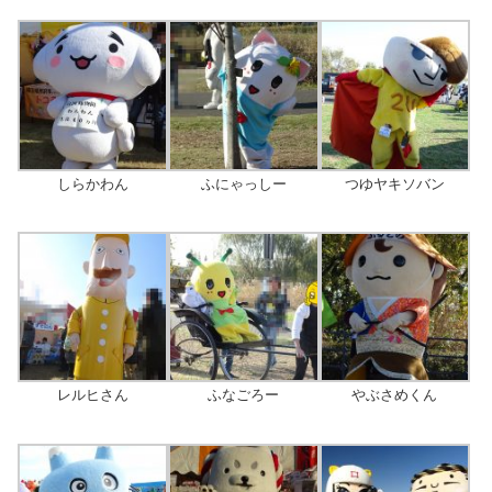
しらかわん
ふにゃっしー
つゆヤキソバン
レルヒさん
ふなごろー
やぶさめくん