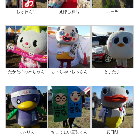
おけわんこ
えぼし麻呂
ニーラ
たかたのゆめちゃん
ちっちゃいおっさん
とよたま
ミムりん
ちょうせい豆乳くん
安田朗