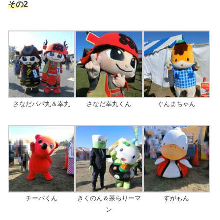
その2
さなだパパ丸＆幸丸
さなだ幸丸くん
ぐんまちゃん
チーバくん
きくのん＆茶らりーマ
すがもん
ン