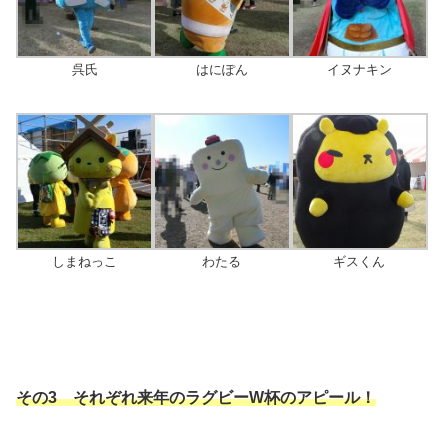
呉氏
はにぽん
イヌナキン
しまねっこ
わたる
ギスくん
その3 それぞれ来年のラグビーW杯のアピール！