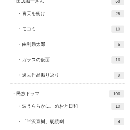
田辺誠一さん
68
青天を衝け
25
モコミ
10
由利麟太郎
5
ガラスの仮面
16
過去作品振り返り
9
民放ドラマ
106
波うららかに、めおと日和
10
「半沢直樹」朗読劇
4