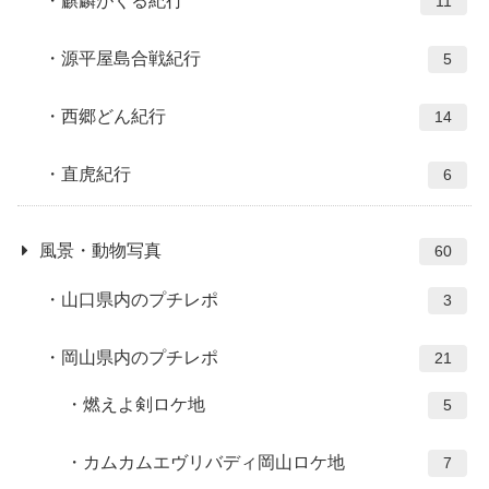
麒麟がくる紀行
11
源平屋島合戦紀行
5
西郷どん紀行
14
直虎紀行
6
風景・動物写真
60
山口県内のプチレポ
3
岡山県内のプチレポ
21
燃えよ剣ロケ地
5
カムカムエヴリバディ岡山ロケ地
7