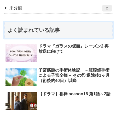
未分類
2
よく読まれている記事
ドラマ『ガラスの仮面』シーズン2 再
放送に向けて
子宮筋腫の手術体験記 －腹腔鏡手術
による子宮全摘－ その⑪ 退院後1ヶ月
（術後約40日）以降
【ドラマ】相棒 season18 第1話～2話