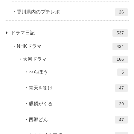
香川県内のプチレポ
26
ドラマ日記
537
NHKドラマ
424
大河ドラマ
166
べらぼう
5
青天を衝け
47
麒麟がくる
29
西郷どん
47