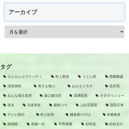
アーカイブ
タグ
カムカムエヴリバディ
村上新悟
うどん県
西郷隆盛
清原果耶
青天を衝け
おかえりモネ
吉沢亮
おんな城主直虎
坂口健太郎
深津絵里
オダギリジョー
瑛太
川栄李奈
柴咲コウ
上白石萌音
窪田正孝
テレビ朝日
村上虹郎
鎌倉殿の13人
本郷奏多
静岡県
高橋一生
平野紫耀
杉咲花
松村北斗