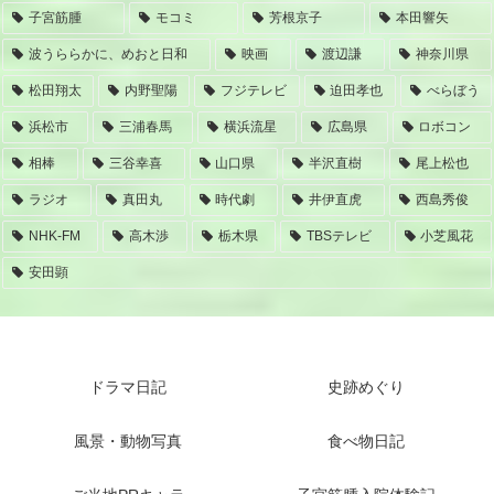
子宮筋腫
モコミ
芳根京子
本田響矢
波うららかに、めおと日和
映画
渡辺謙
神奈川県
松田翔太
内野聖陽
フジテレビ
迫田孝也
べらぼう
浜松市
三浦春馬
横浜流星
広島県
ロボコン
相棒
三谷幸喜
山口県
半沢直樹
尾上松也
ラジオ
真田丸
時代劇
井伊直虎
西島秀俊
NHK-FM
高木渉
栃木県
TBSテレビ
小芝風花
安田顕
ドラマ日記
史跡めぐり
風景・動物写真
食べ物日記